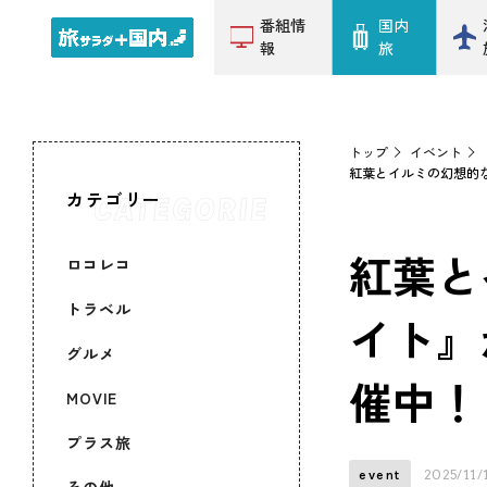
番組情
国内
報
旅
トップ
イベント
紅葉とイルミの幻想的な
カテゴリー
ロコレコ
紅葉と
トラベル
イト』
グルメ
催中！
MOVIE
プラス旅
2025/11/
event