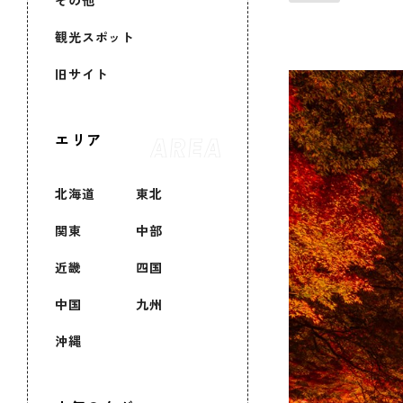
その他
観光スポット
旧サイト
エリア
北海道
東北
関東
中部
近畿
四国
中国
九州
沖縄