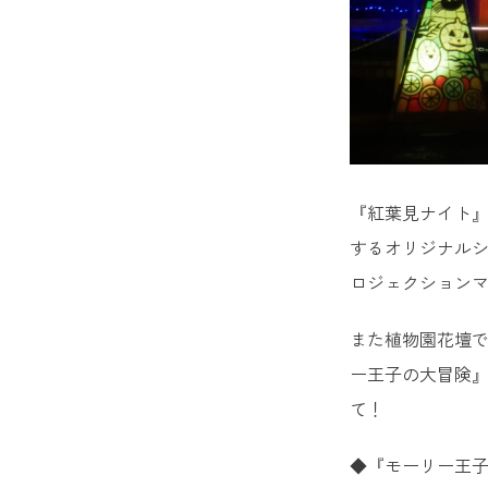
『紅葉見ナイト
するオリジナルシ
ロジェクション
また植物園花壇で
ー王子の大冒険』
て！
◆『モーリー王子の