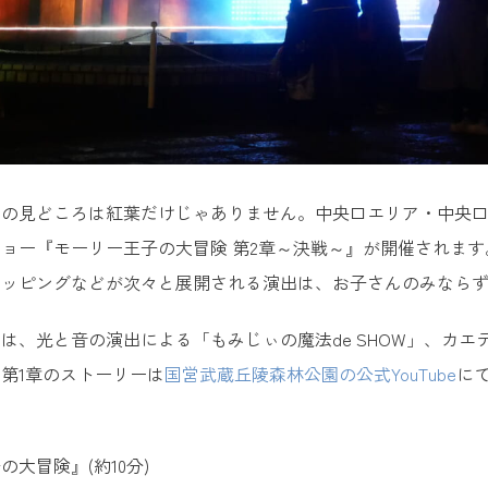
』の見どころは紅葉だけじゃありません。中央口エリア・中央
ョー『モーリー王子の大冒険 第2章～決戦～』が開催されま
マッピングなどが次々と展開される演出は、お子さんのみなら
は、光と音の演出による「もみじぃの魔法de SHOW」、カ
第1章のストーリーは
国営武蔵丘陵森林公園の公式YouTube
に
大冒険』(約10分)