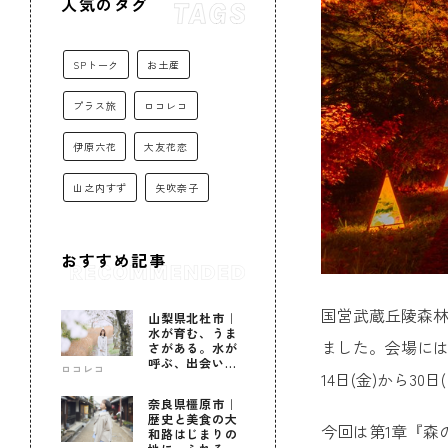
人気のタグ
SPトーク
お土産
プラス旅
ロコレコ
伊原六花
大友花恋
山之内すず
矢吹奈子
おすすめ記事
国営武蔵丘陵森林
山梨県北杜市｜
水が育む、うま
ました。会場には
さがある。水が
呼ぶ、出会いが
ロコレコ
14日(金)から30日
ある。
奈良県橿原市｜
歴史と美食の大
今回は第1章『森
和路はじまりの