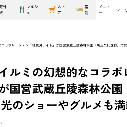
メニュ
海外
マルシ
スト
宿
ー
旅
ェ
ア
泊
コラボレーション『紅葉見ナイト』が国営武蔵丘陵森林公園（埼玉県比企郡）で開催中！
イルミの幻想的なコラボ
が国営武蔵丘陵森林公園
 光のショーやグルメも満載 
15