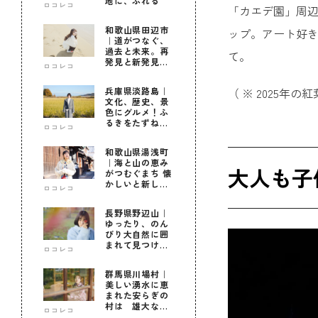
地に、ふれる
ロコレコ
「カエデ園」周辺
和歌山県田辺市
ップ。アート好
｜道がつなぐ、
過去と未来。再
て。
発見と新発見の
ロコレコ
待つ街へ
兵庫県淡路島｜
（ ※ 2025年
文化、歴史、景
色にグルメ！ふ
るきをたずねて
ロコレコ
新しきを知る旅
和歌山県湯浅町
｜海と山の恵み
大人も子
がつむぐまち 懐
かしいと新しい
ロコレコ
に出会う旅
長野県野辺山｜
ゆったり、のん
びり大自然に囲
まれて見つけ
ロコレコ
た！私だけの優
しい自分時間
群馬県川場村｜
美しい湧水に恵
まれた安らぎの
村は 雄大な自
ロコレコ
然に育まれた心