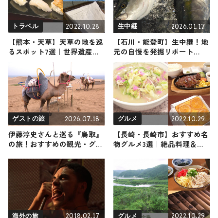
2022.10.28
2026.01.17
トラベル
生中継
【熊本・天草】天草の地を巡
【石川・能登町】生中継！地
るスポット7選｜世界遺産か
元の自慢を発掘リポート
らグルメまでをご紹介！タイ
2026年1月17日放送
トル
2026.07.18
2022.10.29
ゲストの旅
グルメ
伊藤淳史さんと巡る『鳥取』
【長崎・長崎市】おすすめ名
の旅！おすすめの観光・グル
物グルメ3選｜絶品料理＆ス
メをご紹介 2026年7月18日放
イーツに舌つづみ
送
2018.02.17
2022.10.29
海外の旅
グルメ