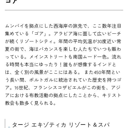
ゴア
ムンバイを拠点にした西海岸の旅先で、ここ数年注目
集めている「ゴア」。アラビア海に面して広いビーチ
が続くリゾートシティ。年間の平均気温が30度近い常
夏の街で、海はバカンスを楽しむ人たちでいつも賑わ
っている。メインストリートも南国ムード一色。流れ
る時間も本当にゆったり！誰もが想像するインドと
は、全く別の風景がここにはある。 また450年間とい
う長い間、ポルトガルに統治されていた歴史を持つゴ
ア。16世紀、フランシスコザビエルがこの街を、アジ
アにおける布教活動の拠点にしたことから、キリスト
教会も数多く見られる。
タージ エキゾティカ リゾート＆スパ