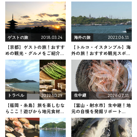
め観光スポットやグルメを紹
介 2026年8月1日放送
2018.03.24
2022.06.11
ゲストの旅
海外の旅
【京都】ゲストの旅！おすす
【トルコ・イスタンブル】海
めの観光・グルメをご紹介
外の旅！おすすめ観光スポッ
2018/03/24放送
トやグルメをリポート
2022.10.29
2026.07.11
トラベル
生中継
【福岡・糸島】旅を楽しむな
【富山・射水市】生中継！地
らここ！遊びから地元食材を
元の自慢を発掘リポート
生かした旅館までご紹介
2026年7月11日放送