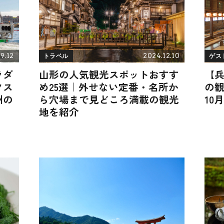
9.12
2024.12.10
トラベル
ゲス
ラダ
山形の人気観光スポットおすす
【
クス
め25選｜外せない定番・名所か
の観
州の
ら穴場まで見どころ満載の観光
10
地を紹介