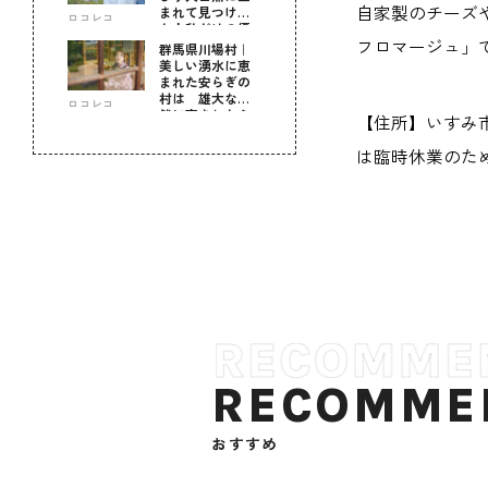
自家製のチーズ
まれて見つけ
ロコレコ
た！私だけの優
フロマージュ」
しい自分時間
群馬県川場村｜
美しい湧水に恵
まれた安らぎの
村は 雄大な自
ロコレコ
然に育まれた心
【住所】いすみ市須賀
のふるさと
は臨時休業のため
RECOMME
おすすめ