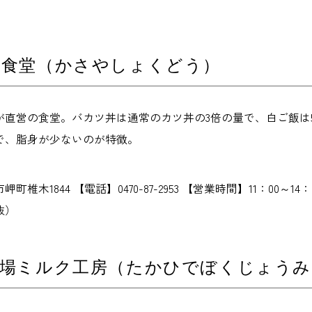
や食堂（かさやしょくどう）
が直営の食堂。バカツ丼は通常のカツ丼の3倍の量で、白ご飯は5
で、脂身が少ないのが特徴。
椎木1844 【電話】0470-87-2953 【営業時間】11：00～1
抜）
牧場ミルク工房（たかひでぼくじょう