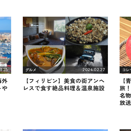
11.25
2024.02.27
グルメ
コレ
海外
【フィリピン】美食の街アンヘ
【
トや
レスで食す絶品料理＆温泉施設
旅
名物
放