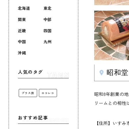
北海道
東北
関東
中部
近畿
四国
中国
九州
沖縄
昭和
人気のタグ
昭和8年創業の
プラス旅
ロコレコ
リームとの相性
おすすめ記事
【住所】いすみ市大