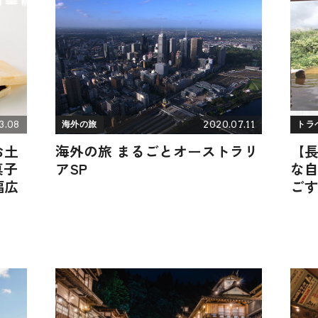
3.08
2020.07.11
海外の旅
トラ
お土
海外の旅 まるごとオーストラリ
【
菓子
アSP
な
幅広
ご