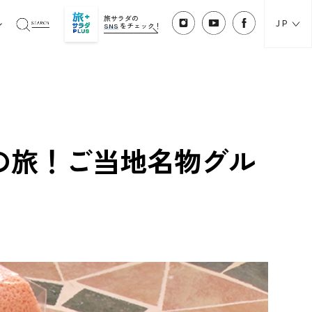
旅サラダの
JP
SNS
をチェック！
の旅！ご当地名物グル