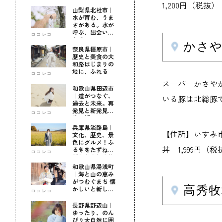
1,200円（税抜）
山梨県北杜市｜
水が育む、うま
さがある。水が
呼ぶ、出会いが
ロコレコ
ある。
かさ
奈良県橿原市｜
歴史と美食の大
和路はじまりの
地に、ふれる
ロコレコ
スーパーかさや
和歌山県田辺市
｜道がつなぐ、
いる豚は北総豚
過去と未来。再
発見と新発見の
ロコレコ
待つ街へ
兵庫県淡路島｜
【住所】いすみ市岬町
文化、歴史、景
色にグルメ！ふ
丼 1,999円（税
るきをたずねて
ロコレコ
新しきを知る旅
和歌山県湯浅町
｜海と山の恵み
がつむぐまち 懐
高秀
かしいと新しい
ロコレコ
に出会う旅
長野県野辺山｜
ゆったり、のん
びり大自然に囲