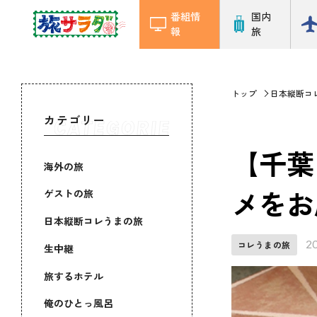
番組情
国内
報
旅
トップ
日本縦断コ
カテゴリー
【千葉
海外の旅
メをお
ゲストの旅
日本縦断コレうまの旅
2
コレうまの旅
生中継
旅するホテル
俺のひとっ風呂