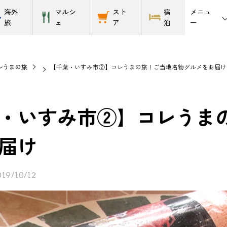
メニュ
海外
マルシ
スト
宿
ー
旅
ェ
ア
泊
レうまの旅
【千葉・いすみ市②】コレうまの旅！ご当地名物グルメをお届け
・いすみ市②】コレうま
届け
019/10/12