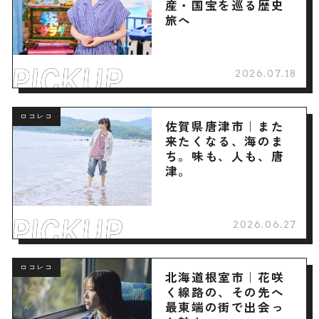
産・国宝を巡る歴史
旅へ
2026.07.18
ロコレコ
佐賀県唐津市｜また
来たくなる、海のま
ち。味も、人も、唐
津。
2026.06.27
ロコレコ
北海道根室市｜花咲
く線路の、その先へ
最東端の街で出会っ