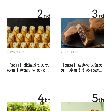
2
3
nd
rd
2026.04.21
2026.03.12
【2026】北海道で人気
【2026】広島で人気の
のお土産おすすめ40選
お土産おすすめ40選｜
｜定番のお菓子・スイ
定番のお菓子からおし
ーツから北海道でしか
ゃれなお土産・ばらま
買えない限定品、女性
き用、女性向けまで幅
向けまで幅広く紹介
広く紹介
4
5
th
th