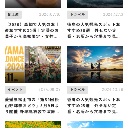
2026.07.10
2024.12.13
お土産
トラベル
【2026】高知で人気のお土
徳島の人気観光スポットお
産おすすめ30選｜定番のお
すすめ30選｜外せない定
菓子から高知限定・女性向
番・名所から穴場まで見ど
け・雑貨まで幅広く紹介
ころ満載の観光地を紹介
2024.08.07
2024.10.28
イベント
トラベル
愛媛県松山市の「第59回松
香川の人気観光スポットお
山野球拳おどり」8月9日よ
すすめ25選｜外せない定
り開催 野球風衣装で演舞披
番・名所から穴場まで見ど
露
ころ満載の観光地を紹介