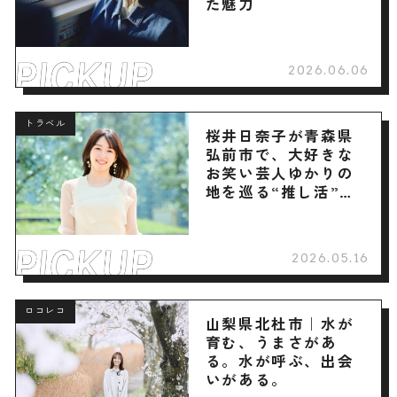
た魅力
2026.06.06
トラベル
桜井日奈子が青森県
弘前市で、大好きな
お笑い芸人ゆかりの
地を巡る“推し活”旅
へ
2026.05.16
ロコレコ
山梨県北杜市｜水が
育む、うまさがあ
る。水が呼ぶ、出会
いがある。