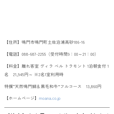
【住所】鳴門市鳴門町土佐泊浦高砂186-16
【電話】088-687-2255（受付時間9：00～21：00）
【料金】離れ客室 ヴィラ ベル トラモント 1泊朝食付 1
名 21,945円～ ※2名1室利用時
特撰“天然鳴門鯛＆黒毛和牛”フルコース 13,860円
【ホームページ】
moana.co.jp