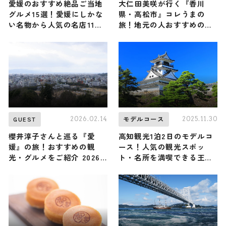
愛媛のおすすめ絶品ご当地
大仁田美咲が行く『香川
グルメ15選！愛媛にしかな
県・高松市』コレうまの
い名物から人気の名店11選
旅！地元の人おすすめのご
も紹介
当地名物グルメ3選 2026年
5月16日放送
2026.02.14
2025.11.30
GUEST
モデルコース
櫻井淳子さんと巡る『愛
高知観光1泊2日のモデルコ
媛』の旅！おすすめの観
ース！人気の観光スポッ
光・グルメをご紹介 2026
ト・名所を満喫できる王道
年2月14日放送
の旅程を紹介