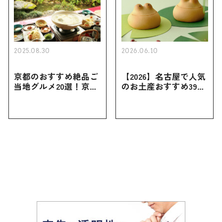
2025.08.30
2026.06.10
京都のおすすめ絶品ご
【2026】名古屋で人気
当地グルメ20選！京都
のお土産おすすめ39選
にしかない名物から人
｜定番のお菓子から名
気の名店17選も紹介
古屋限定・おしゃれな
お土産・ばらまき用ま
で幅広く紹介