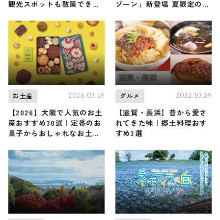
観光スポットも散策できる
ゾーン」新登場 夏限定のフ
人気の低山に元バレー日本
ード＆爽快グッズも公開
代表の狩野舞子さんが登頂
（登山で頂きメシ！コラボ
企画）
2026.03.19
2022.10.29
お土産
グルメ
【2026】大阪で人気のお土
【滋賀・長浜】昔から愛さ
産おすすめ30選｜定番のお
れてきた味｜郷土料理おす
菓子からおしゃれなお土
すめ3選
産・ばらまき用・女性向け
まで幅広く紹介