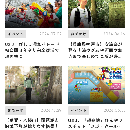
2024.07.02
2024.06.16
イベント
おでかけ
USJ、びしょ濡れパレード
【兵庫県神戸市】安涼奈が
初公開 4年ぶり完全復活で
登る！滝やダムや河原やお
超爽快に
寺まで楽しめて見所が盛り
だくさんながらも身軽に登
りやすい再度山（登山で頂
きメシ！コラボ企画）
2024.12.29
2024.06.11
おでかけ
イベント
【滋賀・八幡山】琵琶湖と
USJ、『超爽快』ひんやり
旧城下町が織りなす絶景！
スポット「メガ・クール・