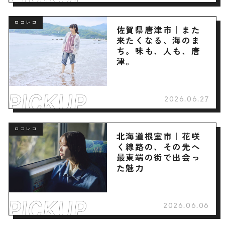
ロコレコ
佐賀県唐津市｜また
来たくなる、海のま
ち。味も、人も、唐
津。
2026.06.27
ロコレコ
北海道根室市｜花咲
く線路の、その先へ
最東端の街で出会っ
た魅力
2026.06.06