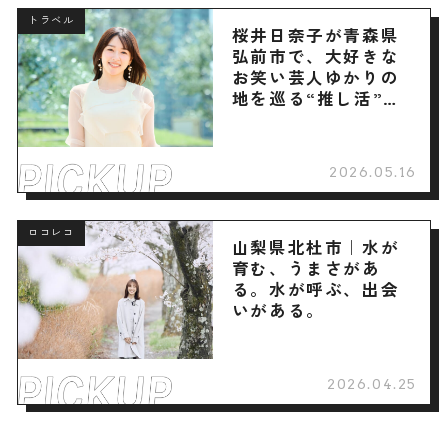
トラベル
桜井日奈子が青森県
弘前市で、大好きな
お笑い芸人ゆかりの
地を巡る“推し活”旅
へ
2026.05.16
ロコレコ
山梨県北杜市｜水が
育む、うまさがあ
る。水が呼ぶ、出会
いがある。
2026.04.25