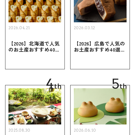
2026.04.21
2026.03.12
【2026】北海道で人気
【2026】広島で人気の
のお土産おすすめ40選
お土産おすすめ40選｜
｜定番のお菓子・スイ
定番のお菓子からおし
ーツから北海道でしか
ゃれなお土産・ばらま
買えない限定品、女性
き用、女性向けまで幅
向けまで幅広く紹介
広く紹介
4
5
th
th
2025.08.30
2026.06.10