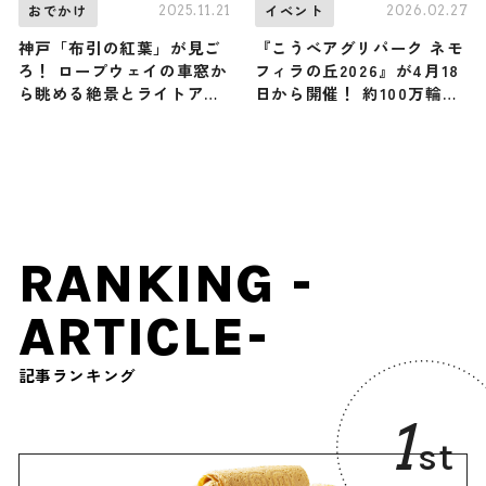
2025.11.21
2026.02.27
おでかけ
イベント
神戸「布引の紅葉」が見ご
『こうべアグリパーク ネモ
ろ！ ロープウェイの車窓か
フィラの丘2026』が4月18
ら眺める絶景とライトアッ
日から開催！ 約100万輪の
プは必見！ 「神戸布引ハー
ネモフィラと空が織りなす
ブ園／ロープウェイ」
青色の世界をお見逃しなく
/ 兵庫県神戸市
RANKING -
ARTICLE-
記事ランキング
1
st