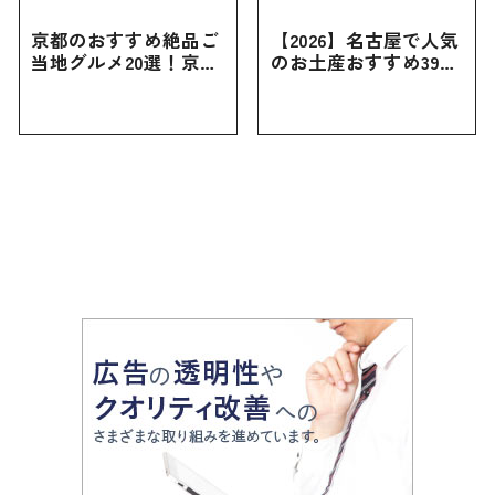
京都のおすすめ絶品ご
【2026】名古屋で人気
当地グルメ20選！京都
のお土産おすすめ39選
にしかない名物から人
｜定番のお菓子から名
気の名店17選も紹介
古屋限定・おしゃれな
お土産・ばらまき用ま
で幅広く紹介