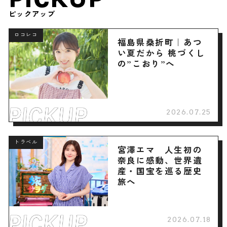
ピックアップ
ロコレコ
福島県桑折町｜あつ
い夏だから 桃づくし
の”こおり”へ
2026.07.25
トラベル
宮澤エマ 人生初の
奈良に感動、世界遺
産・国宝を巡る歴史
旅へ
2026.07.18