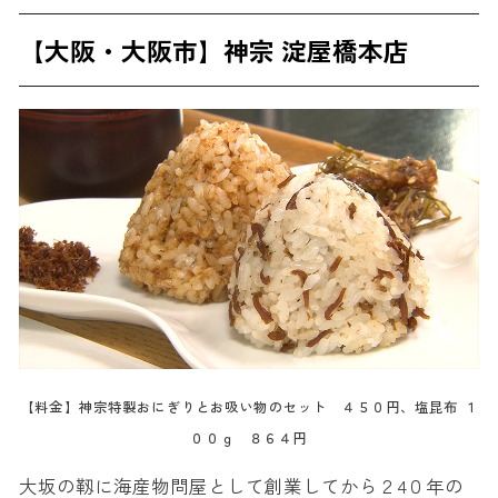
【大阪・大阪市】神宗 淀屋橋本店
【料金】神宗特製おにぎりとお吸い物のセット ４５０円、塩昆布 １
００ｇ ８６４円
大坂の靱に海産物問屋として創業してから２4０年の