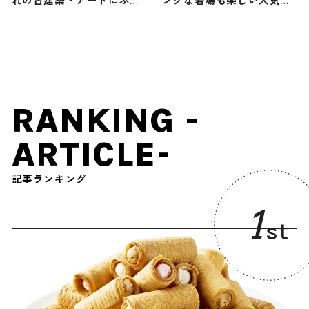
る2日間の旅
低山に俳優・原田龍二が登
頂！（登山で頂きメシ！コ
ラボ企画）
RANKING -
ARTICLE-
記事ランキング
1
st