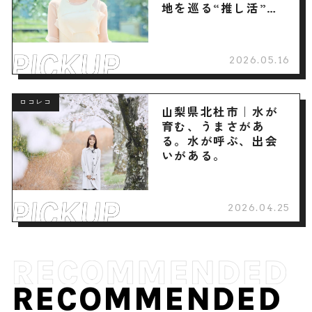
地を巡る“推し活”旅
へ
2026.05.16
ロコレコ
山梨県北杜市｜水が
育む、うまさがあ
る。水が呼ぶ、出会
いがある。
2026.04.25
RECOMMENDED