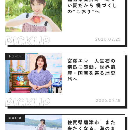
い夏だから 桃づくし
の”こおり”へ
2026.07.25
トラベル
宮澤エマ 人生初の
奈良に感動、世界遺
産・国宝を巡る歴史
旅へ
2026.07.18
ロコレコ
佐賀県唐津市｜また
来たくなる、海のま