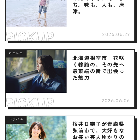
ち。味も、人も、唐
津。
2026.06.27
ロコレコ
北海道根室市｜花咲
く線路の、その先へ
最東端の街で出会っ
た魅力
2026.06.06
トラベル
桜井日奈子が青森県
弘前市で、大好きな
お笑い芸人ゆかりの