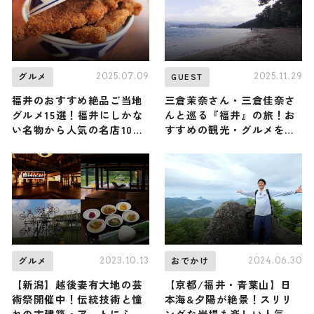
2025.07.09
2025.11.29
グルメ
GUEST
福井のおすすめ絶品ご当地
三倉茉奈さん・三倉佳奈さ
グルメ15選！福井にしかな
んと巡る『福井』の旅！お
い名物から人気の名店10選
すすめの観光・グルメをご
も紹介
紹介 2025年11月29日放送
2023.10.13
2024.06.30
グルメ
おでかけ
【新潟】越後妻有大地の芸
【京都/福井・青葉山】日
術祭開催中！伝統技術と憧
本海&夕陽が絶景！スリリ
れの古建築・アートにふれ
ングな岩場も楽しい人気の