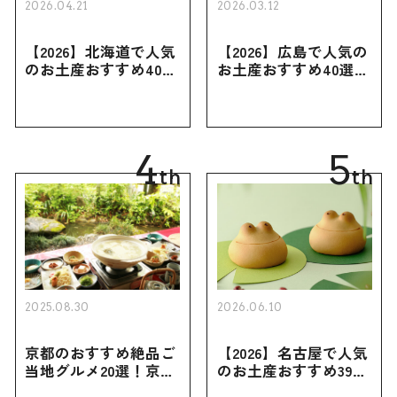
2026.04.21
2026.03.12
【2026】北海道で人気
【2026】広島で人気の
のお土産おすすめ40選
お土産おすすめ40選｜
｜定番のお菓子・スイ
定番のお菓子からおし
ーツから北海道でしか
ゃれなお土産・ばらま
買えない限定品、女性
き用、女性向けまで幅
向けまで幅広く紹介
広く紹介
4
5
th
th
2025.08.30
2026.06.10
京都のおすすめ絶品ご
【2026】名古屋で人気
当地グルメ20選！京都
のお土産おすすめ39選
にしかない名物から人
｜定番のお菓子から名