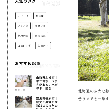
人気のタグ
SPトーク
お土産
プラス旅
ロコレコ
伊原六花
大友花恋
山之内すず
矢吹奈子
おすすめ記事
山梨県北杜市｜
水が育む、うま
さがある。水が
呼ぶ、出会いが
北海道の広大な
ロコレコ
ある。
合うまでを一挙まと
奈良県橿原市｜
歴史と美食の大
和路はじまりの