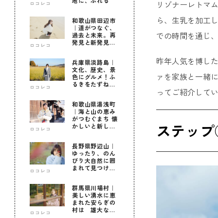
地に、ふれる
リゾナーレトマム
ロコレコ
ら、生乳を加工し
和歌山県田辺市
｜道がつなぐ、
での時間を通じ、リ
過去と未来。再
発見と新発見の
ロコレコ
待つ街へ
昨年人気を博し
兵庫県淡路島｜
文化、歴史、景
ァを家族と一緒に
色にグルメ！ふ
るきをたずねて
ロコレコ
ってご紹介して
新しきを知る旅
和歌山県湯浅町
｜海と山の恵み
がつむぐまち 懐
ステップ
かしいと新しい
ロコレコ
に出会う旅
長野県野辺山｜
ゆったり、のん
びり大自然に囲
まれて見つけ
ロコレコ
た！私だけの優
しい自分時間
群馬県川場村｜
美しい湧水に恵
まれた安らぎの
村は 雄大な自
ロコレコ
然に育まれた心