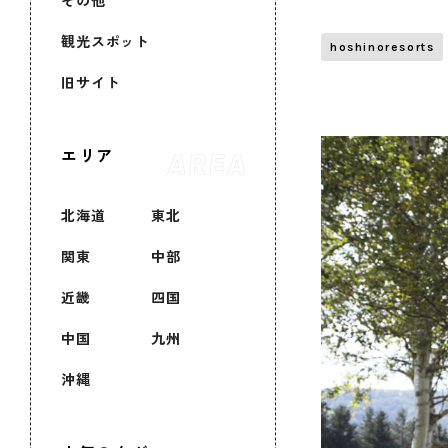
その他
観光スポット
hoshinoresorts
旧サイト
エリア
北海道
東北
関東
中部
近畿
四国
中国
九州
沖縄