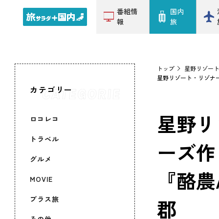
番組情
国内
報
旅
トップ
星野リゾー
星野リゾート・リゾナー
カテゴリー
ロコレコ
星野リ
トラベル
ーズ作
グルメ
『酪農
MOVIE
プラス旅
郡