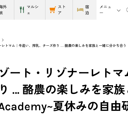
メニュ
海外
マルシ
スト
宿
ー
旅
ェ
ア
泊
ト
レトマム｜牛追い、搾乳、チーズ作り … 酪農の楽しみを家族と一緒に分かち合う『酪農
ゾート・リゾナーレトマ
り … 酪農の楽しみを家
Academy~夏休みの自由