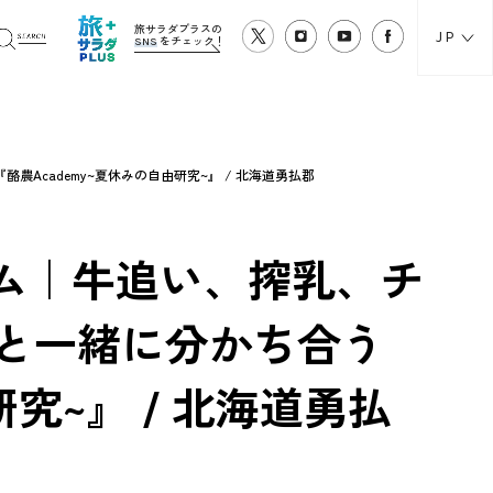
旅サラダプラスの
JP
SNS
をチェック！
Academy~夏休みの自由研究~』 / 北海道勇払郡
ム｜牛追い、搾乳、チ
族と一緒に分かち合う
研究~』 / 北海道勇払