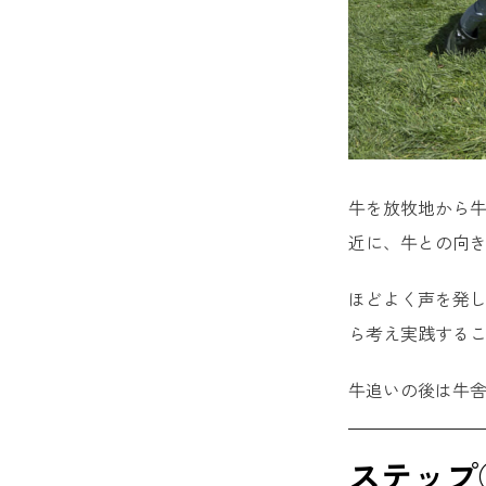
牛を放牧地から
近に、牛との向
ほどよく声を発
ら考え実践する
牛追いの後は牛
ステップ