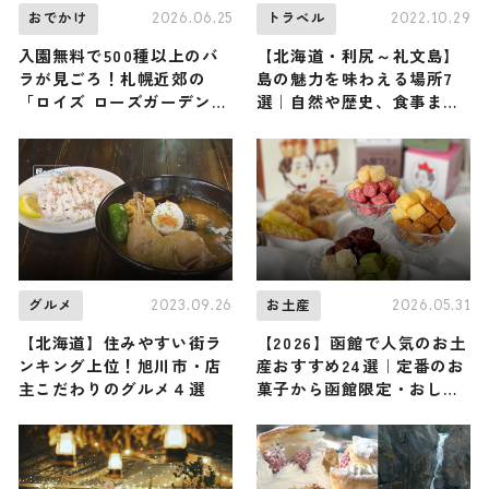
2026.06.25
2022.10.29
おでかけ
トラベル
入園無料で500種以上のバ
【北海道・利尻～礼文島】
ラが見ごろ！札幌近郊の
島の魅力を味わえる場所7
「ロイズ ローズガーデン」
選｜自然や歴史、食事まで
3か所が7月上旬まで最盛期
楽しめるスポットを紹介
/ 北海道
2023.09.26
2026.05.31
グルメ
お土産
【北海道】住みやすい街ラ
【2026】函館で人気のお土
ンキング上位！旭川市・店
産おすすめ24選｜定番のお
主こだわりのグルメ４選
菓子から函館限定・おしゃ
れなお土産・ばらまき用ま
で幅広く紹介