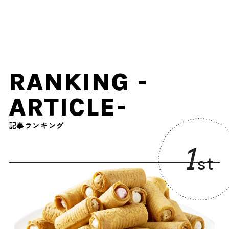
尽くす『目覚めのこんぶッ
フェ』が開催中 / 職人によ
るおぼろ昆布削り実演は必
見
RANKING -
ARTICLE-
記事ランキング
1
st