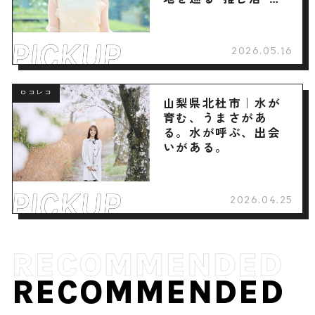
へ
2026.05.16
ロコレコ
山梨県北杜市｜水が
育む、うまさがあ
る。水が呼ぶ、出会
いがある。
2026.04.25
RECOMMENDED