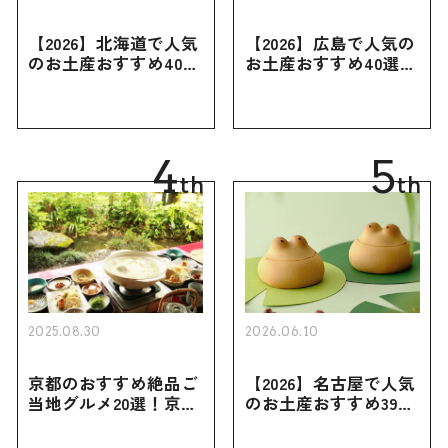
【2026】北海道で人気
【2026】広島で人気の
のお土産おすすめ40選
お土産おすすめ40選｜
｜定番のお菓子・スイ
定番のお菓子からおし
ーツから北海道でしか
ゃれなお土産・ばらま
買えない限定品、女性
き用、女性向けまで幅
向けまで幅広く紹介
広く紹介
4
5
th
th
2025.08.30
2026.06.10
京都のおすすめ絶品ご
【2026】名古屋で人気
当地グルメ20選！京都
のお土産おすすめ39選
にしかない名物から人
｜定番のお菓子から名
気の名店17選も紹介
古屋限定・おしゃれな