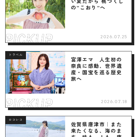
い夏だから 桃づくし
の”こおり”へ
2026.07.25
トラベル
宮澤エマ 人生初の
奈良に感動、世界遺
産・国宝を巡る歴史
旅へ
2026.07.18
ロコレコ
佐賀県唐津市｜また
来たくなる、海のま
ち。味も、人も、唐