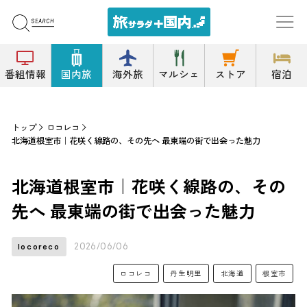
番組情報
国内旅
海外旅
マルシェ
ストア
宿泊
トップ
ロコレコ
北海道根室市｜花咲く線路の、その先へ 最東端の街で出会った魅力
北海道根室市｜花咲く線路の、その
先へ 最東端の街で出会った魅力
2026/06/06
locoreco
ロコレコ
丹生明里
北海道
根室市