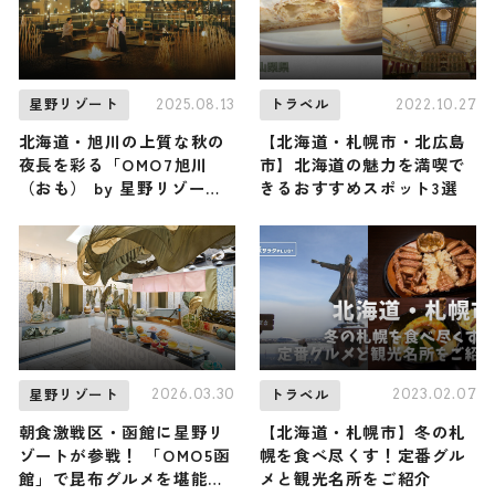
2025.08.13
2022.10.27
星野リゾート
トラベル
北海道・旭川の上質な秋の
【北海道・札幌市・北広島
夜長を彩る「OMO7旭川
市】北海道の魅力を満喫で
（おも） by 星野リゾー
きるおすすめスポット3選
ト」の「旭川まちなか焚き
火Bar」開催
2026.03.30
2023.02.07
星野リゾート
トラベル
朝食激戦区・函館に星野リ
【北海道・札幌市】冬の札
ゾートが参戦！ 「OMO5函
幌を食べ尽くす！定番グル
館」で昆布グルメを堪能し
メと観光名所をご紹介