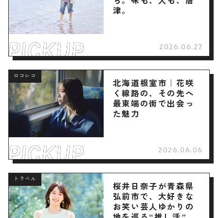
津。
2026.06.27
ロコレコ
北海道根室市｜花咲
く線路の、その先へ
最東端の街で出会っ
た魅力
2026.06.06
トラベル
桜井日奈子が青森県
弘前市で、大好きな
お笑い芸人ゆかりの
地を巡る“推し活”旅