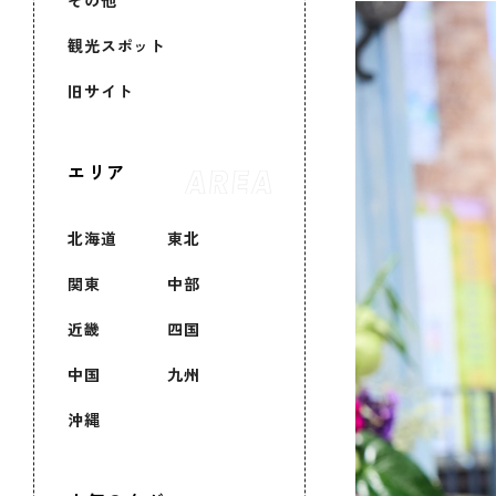
その他
観光スポット
旧サイト
エリア
北海道
東北
関東
中部
近畿
四国
中国
九州
沖縄