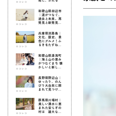
地に、ふれる
ロコレコ
和歌山県田辺市
｜道がつなぐ、
過去と未来。再
発見と新発見の
ロコレコ
待つ街へ
兵庫県淡路島｜
文化、歴史、景
色にグルメ！ふ
るきをたずねて
ロコレコ
新しきを知る旅
和歌山県湯浅町
｜海と山の恵み
がつむぐまち 懐
かしいと新しい
ロコレコ
に出会う旅
長野県野辺山｜
ゆったり、のん
びり大自然に囲
まれて見つけ
ロコレコ
た！私だけの優
しい自分時間
群馬県川場村｜
美しい湧水に恵
まれた安らぎの
村は 雄大な自
ロコレコ
然に育まれた心