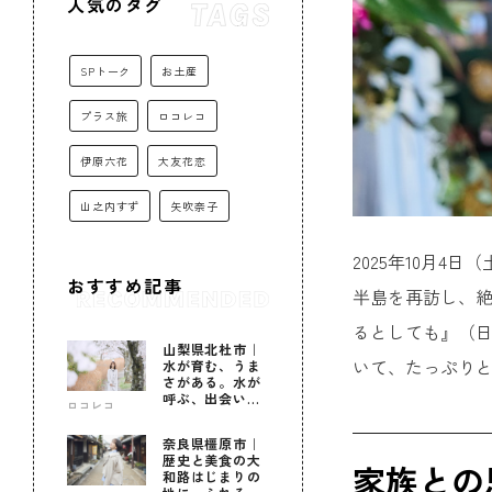
人気のタグ
SPトーク
お土産
プラス旅
ロコレコ
伊原六花
大友花恋
山之内すず
矢吹奈子
2025年10月
おすすめ記事
半島を再訪し、
るとしても』（日
山梨県北杜市｜
いて、たっぷり
水が育む、うま
さがある。水が
呼ぶ、出会いが
ロコレコ
ある。
奈良県橿原市｜
歴史と美食の大
家族との
和路はじまりの