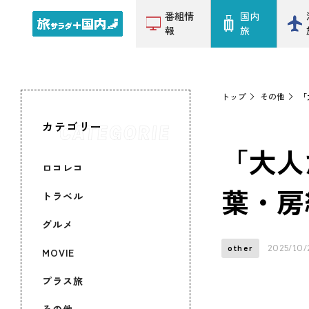
番組情
国内
報
旅
トップ
その他
「
カテゴリー
「大人
ロコレコ
葉・房
トラベル
グルメ
2025/10/
other
MOVIE
プラス旅