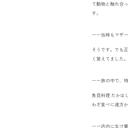
て動物と触れ合
す。
ーー当時もマザ
そうです。でも
く覚えてました
ーー旅の中で、
魚貝料理 たかは
わざ食べに遠方
ーー店内に生け