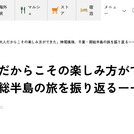
メニュ
海外
マルシ
スト
宿
ー
旅
ェ
ア
泊
大人だからこその楽しみ方ができた」神尾楓珠、千葉・房総半島の旅を振り返るー
だからこその楽しみ方が
総半島の旅を振り返るー
21