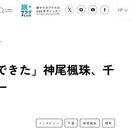
旅サラダプラスの
JP
SNS
をチェック！
ー
できた」神尾楓珠、千
ー
インタビュー
千葉
神尾楓珠
関東