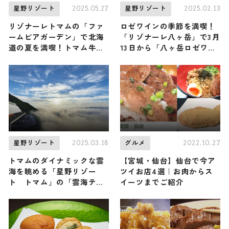
2025.05.27
2025.02.13
星野リゾート
星野リゾート
リゾナーレトマムの「ファ
ロゼワインの季節を満喫！
ームビアガーデン」で北海
「リゾナーレ八ヶ岳」で3月
道の夏を満喫！トマム牛乳
13日から「八ヶ岳ロゼワイ
を使ったクラフトビールと
ンストリート2025」開催
さっぱりアイスを味わう
2025.03.18
2022.10.27
星野リゾート
グルメ
トマムのダイナミックな雲
【宮城・仙台】仙台で今ア
海を眺める「星野リゾー
ツイお店4選｜お肉からス
ト トマム」の「雲海テラ
イーツまでご紹介
ス」が5月8日（木）からオ
ープン