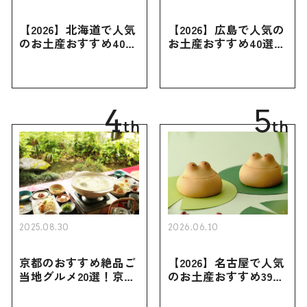
【2026】北海道で人気
【2026】広島で人気の
のお土産おすすめ40選
お土産おすすめ40選｜
｜定番のお菓子・スイ
定番のお菓子からおし
ーツから北海道でしか
ゃれなお土産・ばらま
買えない限定品、女性
き用、女性向けまで幅
向けまで幅広く紹介
広く紹介
4
5
th
th
2025.08.30
2026.06.10
京都のおすすめ絶品ご
【2026】名古屋で人気
当地グルメ20選！京都
のお土産おすすめ39選
にしかない名物から人
｜定番のお菓子から名
気の名店17選も紹介
古屋限定・おしゃれな