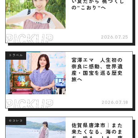
い夏だから 桃づくし
の”こおり”へ
2026.07.25
トラベル
宮澤エマ 人生初の
奈良に感動、世界遺
産・国宝を巡る歴史
旅へ
2026.07.18
ロコレコ
佐賀県唐津市｜また
来たくなる、海のま
ち。味も、人も、唐