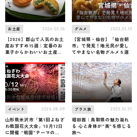
2026.02.26
2023.01.15
お土産
グルメ
【2026】郡山で人気のお土
【宮城県・仙台】「仙台朝
産おすすめ15選｜定番のお
市」で発見！地元民が愛し
菓子からかわいいお土産・
てやまない名物グルメ５選
ばらまき用まで幅広く紹介
2024.08.09
2025.10.31
イベント
プラス旅
⼭形県⽶沢市「第1回よねざ
堀田茜｜鳥取県の魅力溢れ
わ戦国花⽕⼤会」10⽉12⽇
る 心と身体が“美”を感じる
に開催 “戦国”テーマの
旅へ