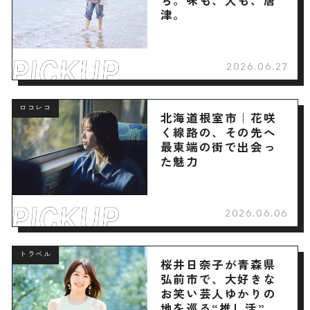
津。
2026.06.27
ロコレコ
北海道根室市｜花咲
く線路の、その先へ
最東端の街で出会っ
た魅力
2026.06.06
トラベル
桜井日奈子が青森県
弘前市で、大好きな
お笑い芸人ゆかりの
地を巡る“推し活”旅