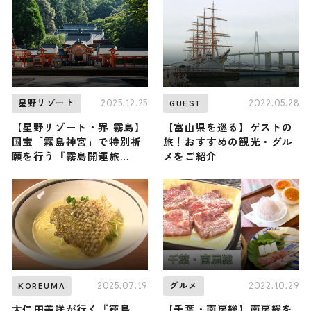
2025.12.25
2022.05.28
星野リゾート
GUEST
【星野リゾート・界 霧島】
【富山県を巡る】ゲストの
国宝「霧島神宮」で特別祈
旅！おすすめの観光・グル
願を行う『霧島開運旅
メをご紹介
2026』宿泊プランが販売！
「九面」の拝観、清めの温
泉など開運アクションが満
載
2025.07.19
2022.10.29
KOREUMA
グルメ
大仁田美咲が行く『徳島
【千葉・南房総】南房総を