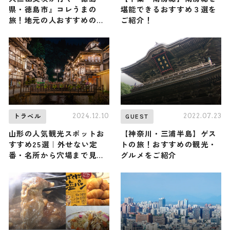
県・徳島市』コレうまの
堪能できるおすすめ３選を
旅！地元の人おすすめのご
ご紹介！
当地名物グルメ3選 2025年
7月19日放送
2024.12.10
2022.07.23
トラベル
GUEST
山形の人気観光スポットお
【神奈川・三浦半島】ゲス
すすめ25選｜外せない定
トの旅！おすすめの観光・
番・名所から穴場まで見ど
グルメをご紹介
ころ満載の観光地を紹介