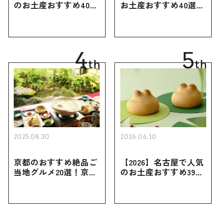
のお土産おすすめ40選
お土産おすすめ40選｜
｜定番のお菓子・スイ
定番のお菓子からおし
ーツから北海道でしか
ゃれなお土産・ばらま
買えない限定品、女性
き用、女性向けまで幅
向けまで幅広く紹介
広く紹介
4
5
th
th
2025.08.30
2026.06.10
京都のおすすめ絶品ご
【2026】名古屋で人気
当地グルメ20選！京都
のお土産おすすめ39選
にしかない名物から人
｜定番のお菓子から名
気の名店17選も紹介
古屋限定・おしゃれな
お土産・ばらまき用ま
で幅広く紹介