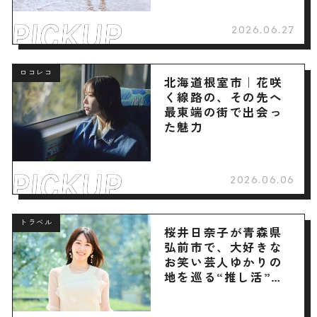
2026.06.27
ロコレコ
北海道根室市｜花咲
く線路の、その先へ
最東端の街で出会っ
た魅力
2026.06.06
トラベル
桜井日奈子が青森県
弘前市で、大好きな
お笑い芸人ゆかりの
地を巡る“推し活”旅
へ