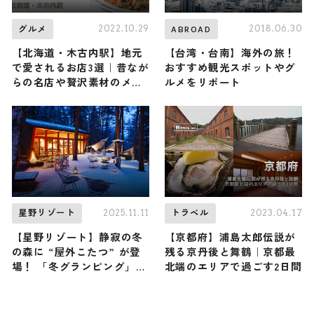
2022.10.29
2018.06.30
グルメ
ABROAD
【北海道・木古内駅】地元
【台湾・台南】海外の旅！
で愛されるお店3選｜昔なが
おすすめ観光スポットやグ
らの名店や贅沢素材のメニ
ルメをリポート
ューがあるお店までご紹介
2025.11.11
2023.04.17
星野リゾート
トラベル
【星野リゾート】静寂の冬
【京都府】浦島太郎伝説が
の森に “屋外こたつ” が登
残る京丹後と舞鶴｜京都最
場！ 「冬グランピング」で
北端のエリアで過ごす2日間
最高に贅沢なひとときを /
山梨・星のや富士