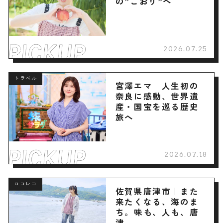
の”こおり”へ
2026.07.25
トラベル
宮澤エマ 人生初の
奈良に感動、世界遺
産・国宝を巡る歴史
旅へ
2026.07.18
ロコレコ
佐賀県唐津市｜また
来たくなる、海のま
ち。味も、人も、唐
津。