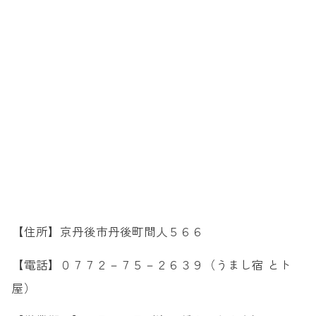
【住所】京丹後市丹後町間人５６６
【電話】０７７２－７５－２６３９（うまし宿 とト
屋）