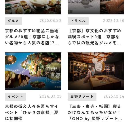
2025.08.30
2022.10.28
グルメ
トラベル
京都のおすすめ絶品ご当地
【京都】京文化のおすすめ
グルメ20選！京都にしかな
満喫スポット9選｜京都な
い名物から人気の名店17選
らではの観光＆グルメを味
も紹介
わいつくそう！
2024.07.05
2025.10.14
イベント
星野リゾート
京都の街＆人々を照らすイ
【三条・東寺・祇園】寝る
ベント「ひかりの京都」夏
だけなんてもったいない！
に初開催
「OMO by 星野リゾート」
京都3施設で街の文化に浸る