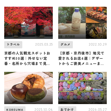
2025.03.25
2022.10.29
トラベル
グルメ
京都の人気観光スポットお
【京都・京丹後市】地元で
すすめ30選｜外せない定
愛されるお店4選｜デザー
番・名所から穴場まで見ど
トからご褒美メニューまで
ころ満載の観光地を紹介
ご紹介
2025.10.04
2026.05.27
KOREUMA
おでかけ