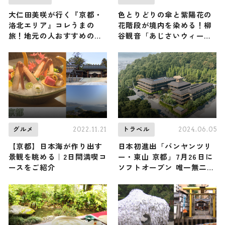
大仁田美咲が行く『京都・
色とりどりの傘と紫陽花の
洛北エリア』コレうまの
花階段が境内を染める！柳
旅！地元の人おすすめのご
谷観音「あじさいウィーク
当地名物グルメ3選 2025年
2026」が6/1〜開催！大河
10月4日放送
ドラマゆかりの秘宝＆上書
院特別公開も / 京都府長岡
京市
2022.11.21
2024.06.05
グルメ
トラベル
【京都】日本海が作り出す
日本初進出「バンヤンツリ
景観を眺める｜2日間満喫コ
ー・東山 京都」7月26日に
ースをご紹介
ソフトオープン 唯一無二の
ラグジュアリーリゾートを
提供