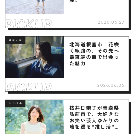
2026.06.27
ロコレコ
北海道根室市｜花咲
く線路の、その先へ
最東端の街で出会っ
た魅力
2026.06.06
トラベル
桜井日奈子が青森県
弘前市で、大好きな
お笑い芸人ゆかりの
地を巡る“推し活”旅
へ