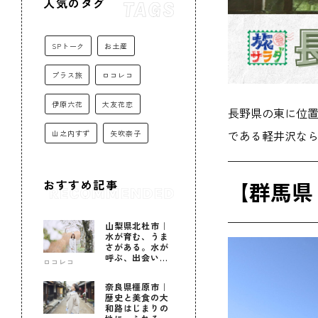
人気のタグ
SPトーク
お土産
プラス旅
ロコレコ
伊原六花
大友花恋
長野県の東に位
である軽井沢なら
山之内すず
矢吹奈子
【群馬県
おすすめ記事
山梨県北杜市｜
水が育む、うま
さがある。水が
呼ぶ、出会いが
ロコレコ
ある。
奈良県橿原市｜
歴史と美食の大
和路はじまりの