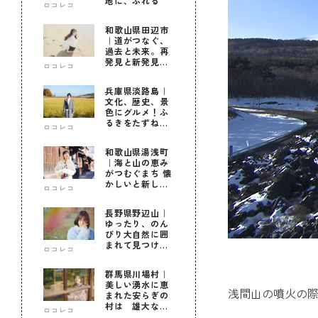
地に、ふれる
ロコレコ
和歌山県田辺市
｜道がつなぐ、
過去と未来。再
発見と新発見の
ロコレコ
待つ街へ
兵庫県淡路島｜
文化、歴史、景
色にグルメ！ふ
るきをたずねて
ロコレコ
新しきを知る旅
和歌山県湯浅町
｜海と山の恵み
がつむぐまち 懐
かしいと新しい
ロコレコ
に出会う旅
長野県野辺山｜
ゆったり、のん
びり大自然に囲
まれて見つけ
ロコレコ
た！私だけの優
しい自分時間
群馬県川場村｜
美しい湧水に恵
浅間山の噴火の
まれた安らぎの
村は 雄大な自
ロコレコ
然に育まれた心