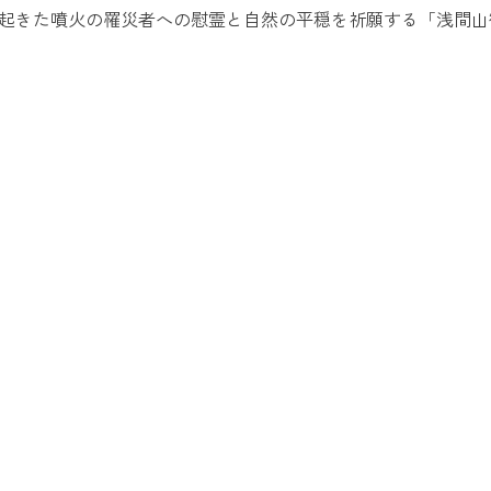
年に起きた噴火の罹災者への慰霊と自然の平穏を祈願する「浅間