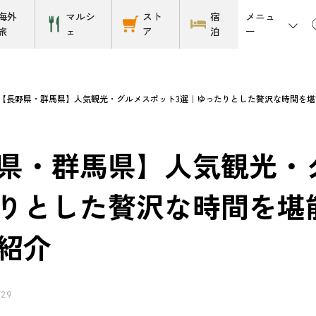
メニュ
海外
マルシ
スト
宿
ー
旅
ェ
ア
泊
【長野県・群馬県】人気観光・グルメスポット3選｜ゆったりとした贅沢な時間を
県・群馬県】人気観光・
りとした贅沢な時間を堪
紹介
/29