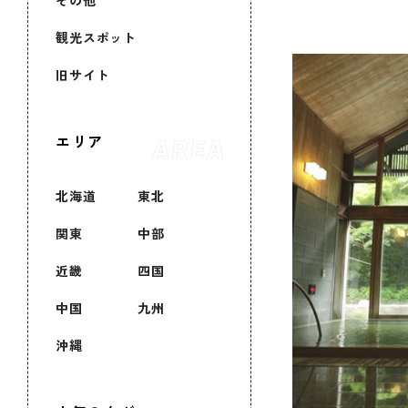
その他
観光スポット
旧サイト
エリア
北海道
東北
関東
中部
近畿
四国
中国
九州
沖縄