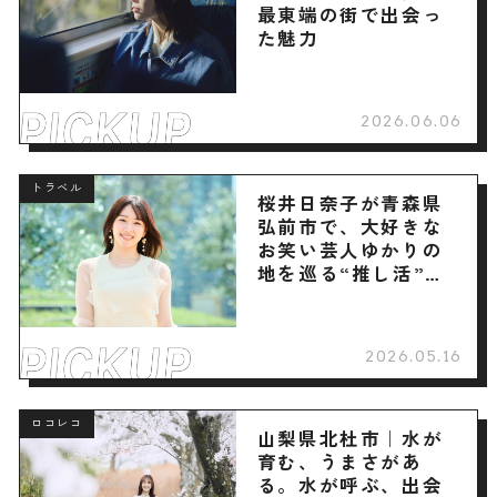
最東端の街で出会っ
た魅力
2026.06.06
トラベル
桜井日奈子が青森県
弘前市で、大好きな
お笑い芸人ゆかりの
地を巡る“推し活”旅
へ
2026.05.16
ロコレコ
山梨県北杜市｜水が
育む、うまさがあ
る。水が呼ぶ、出会