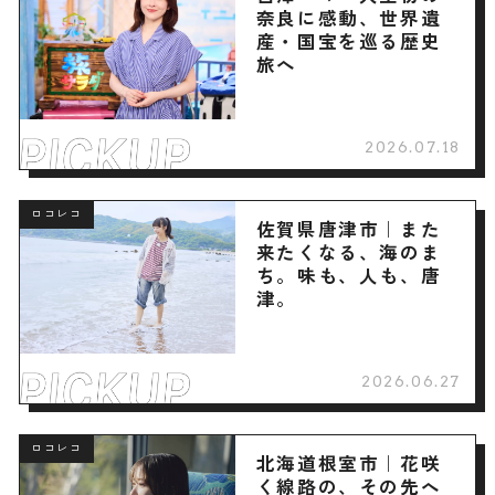
奈良に感動、世界遺
産・国宝を巡る歴史
旅へ
2026.07.18
ロコレコ
佐賀県唐津市｜また
来たくなる、海のま
ち。味も、人も、唐
津。
2026.06.27
ロコレコ
北海道根室市｜花咲
く線路の、その先へ