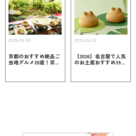
2025.08.30
2026.06.10
京都のおすすめ絶品ご
【2026】名古屋で人気
当地グルメ20選！京都
のお土産おすすめ39選
にしかない名物から人
｜定番のお菓子から名
気の名店17選も紹介
古屋限定・おしゃれな
お土産・ばらまき用ま
で幅広く紹介