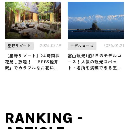
合掌造りから生まれた光の
も
雪景色は圧巻
2026.03.19
2026.01.21
星野リゾート
モデルコース
【星野リゾート】24時間お
富山観光1泊2日のモデルコ
花見し放題！ 「BEB5軽井
ース！人気の観光スポッ
沢」でカラフルなお花に包
ト・名所を満喫できる王道
まれる『BEBフラワーテラ
の旅程を紹介
ス』が新登場
RANKING -