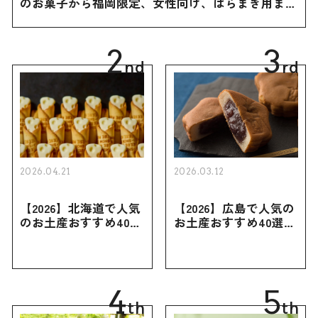
のお菓子から福岡限定、女性向け、ばらまき用まで
幅広く紹介
2
3
nd
rd
2026.04.21
2026.03.12
【2026】北海道で人気
【2026】広島で人気の
のお土産おすすめ40選
お土産おすすめ40選｜
｜定番のお菓子・スイ
定番のお菓子からおし
ーツから北海道でしか
ゃれなお土産・ばらま
買えない限定品、女性
き用、女性向けまで幅
向けまで幅広く紹介
広く紹介
4
5
th
th