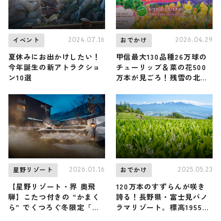
2024.07.16
2026.04.29
イベント
おでかけ
夏休みにお出かけしたい！
甲信最大130品種26万球の
今年誕生の新アトラクショ
チューリップ＆菜の花500
ン10選
万本が見ごろ！残雪の北ア
ルプスを望む春の国営アル
プスあづみの公園 / 長野県
2026.01.16
2025.05.23
星野リゾート
おでかけ
【星野リゾート・界 奥飛
120万本のすずらんが咲き
騨】こたつ付きの “かまく
誇る！長野県・富士見パノ
ら” でくつろぐ冬限定「飛
ラマリゾート。標高1955ｍ
騨玉の雪明り」が開催中！
の山頂からアルプスの絶景