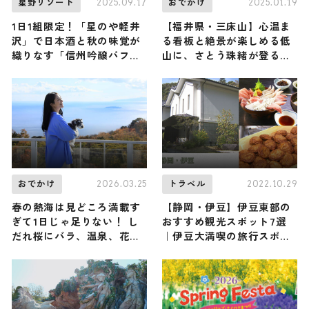
2025.09.17
2025.01.19
星野リゾート
おでかけ
1日1組限定！「星のや軽井
【福井県・三床山】心温ま
沢」で日本酒と秋の味覚が
る看板と絶景が楽しめる低
織りなす「信州吟醸パフ
山に、さとう珠緒が登る！
ェ」をペアリングとともに
（登山で頂きメシ！コラボ
楽しむ
企画）
2026.03.25
2022.10.29
おでかけ
トラベル
春の熱海は見どころ満載す
【静岡・伊豆】伊豆東部の
ぎて1日じゃ足りない！ し
おすすめ観光スポット7選
だれ桜にバラ、温泉、花
｜伊豆大満喫の旅行スポッ
火、愛犬と一緒に楽しめる
トをご紹介
各種イベントなど、4月の
最新おすすめ情報を一挙ご
紹介