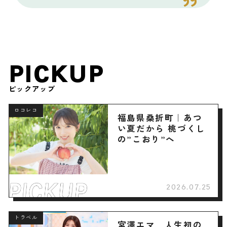
PICKUP
ピックアップ
ロコレコ
福島県桑折町｜あつ
い夏だから 桃づくし
の”こおり”へ
2026.07.25
トラベル
宮澤エマ 人生初の