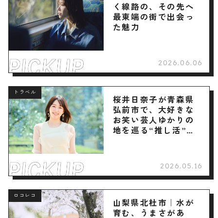
く線路の、その先へ
最東端の街で出会っ
た魅力
2026.06.06
トラベル
桜井日奈子が青森県
弘前市で、大好きな
お笑い芸人ゆかりの
地を巡る“推し活”旅
へ
2026.05.16
ロコレコ
山梨県北杜市｜水が
育む、うまさがあ