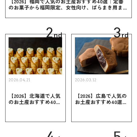
【2026】福岡で人気のお土産おすすめ40選｜定番
のお菓子から福岡限定、女性向け、ばらまき用まで
幅広く紹介
2
3
nd
rd
2026.04.21
2026.03.12
【2026】北海道で人気
【2026】広島で人気の
のお土産おすすめ40選
お土産おすすめ40選｜
｜定番のお菓子・スイ
定番のお菓子からおし
ーツから北海道でしか
ゃれなお土産・ばらま
買えない限定品、女性
き用、女性向けまで幅
向けまで幅広く紹介
広く紹介
4
5