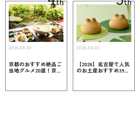
th
th
2025.08.30
2026.06.10
京都のおすすめ絶品ご
【2026】名古屋で人気
当地グルメ20選！京都
のお土産おすすめ39選
にしかない名物から人
｜定番のお菓子から名
気の名店17選も紹介
古屋限定・おしゃれな
お土産・ばらまき用ま
で幅広く紹介