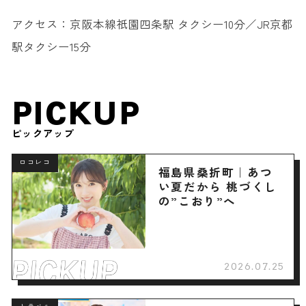
アクセス：京阪本線祇園四条駅 タクシー10分／JR京都
駅タクシー15分
PICKUP
ピックアップ
ロコレコ
福島県桑折町｜あつ
い夏だから 桃づくし
の”こおり”へ
2026.07.25