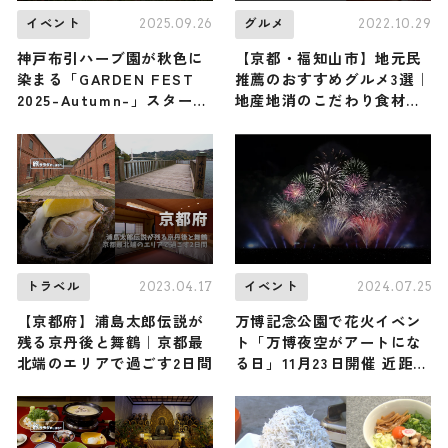
2025.09.26
2022.10.29
イベント
グルメ
神戸布引ハーブ園が秋色に
【京都・福知山市】地元民
染まる「GARDEN FEST
推薦のおすすめグルメ3選｜
2025-Autumn-」スター
地産地消のこだわり食材＆
ト！「ハロウィンフェア」
メニューを召しあがれ
「ドイツ祭り」も同時開催
2023.04.17
2024.07.25
トラベル
イベント
【京都府】浦島太郎伝説が
万博記念公園で花火イベン
残る京丹後と舞鶴｜京都最
ト「万博夜空がアートにな
北端のエリアで過ごす2日間
る日」11月23日開催 近距離
で15,000発打ち上げ