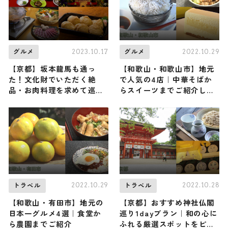
2023.10.17
2022.10.29
グルメ
グルメ
【京都】坂本龍馬も通っ
【和歌山・和歌山市】地元
た！文化財でいただく絶
で人気の4店｜中華そばか
品・お肉料理を求めて巡る
らスイーツまでご紹介しま
秋寒の京都
す
2022.10.29
2022.10.28
トラベル
トラベル
【和歌山・有田市】地元の
【京都】おすすめ神社仏閣
日本一グルメ4選｜食堂か
巡り1dayプラン｜和の心に
ら農園までご紹介
ふれる厳選スポットをピッ