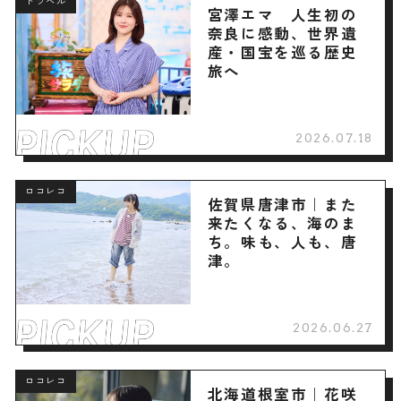
トラベル
宮澤エマ 人生初の
奈良に感動、世界遺
産・国宝を巡る歴史
旅へ
2026.07.18
ロコレコ
佐賀県唐津市｜また
来たくなる、海のま
ち。味も、人も、唐
津。
2026.06.27
ロコレコ
北海道根室市｜花咲