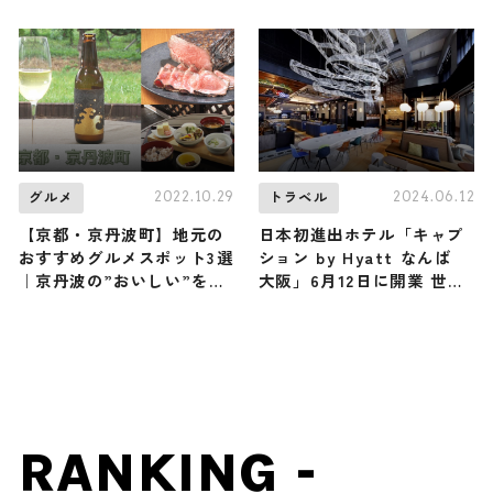
クアップ！
2022.10.29
2024.06.12
グルメ
トラベル
【京都・京丹波町】地元の
日本初進出ホテル「キャプ
おすすめグルメスポット3選
ション by Hyatt なんば
｜京丹波の”おいしい”をご
大阪」6月12日に開業 世界
紹介
で3軒目
RANKING -