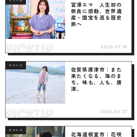
トラベル
宮澤エマ 人生初の
奈良に感動、世界遺
産・国宝を巡る歴史
旅へ
2026.07.18
ロコレコ
佐賀県唐津市｜また
来たくなる、海のま
ち。味も、人も、唐
津。
2026.06.27
ロコレコ
北海道根室市｜花咲