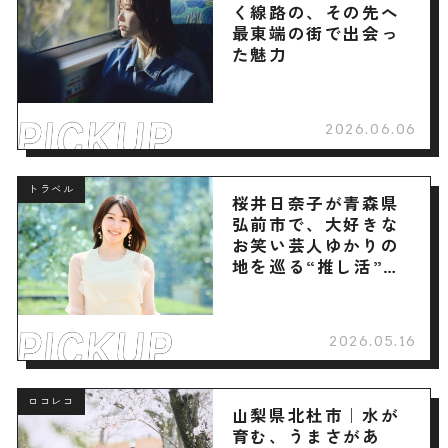
く線路の、その先へ
最東端の街で出会っ
た魅力
2026.06.06
トラベル
桜井日奈子が青森県
弘前市で、大好きな
お笑い芸人ゆかりの
地を巡る“推し活”旅
へ
2026.05.16
ロコレコ
山梨県北杜市｜水が
育む、うまさがあ