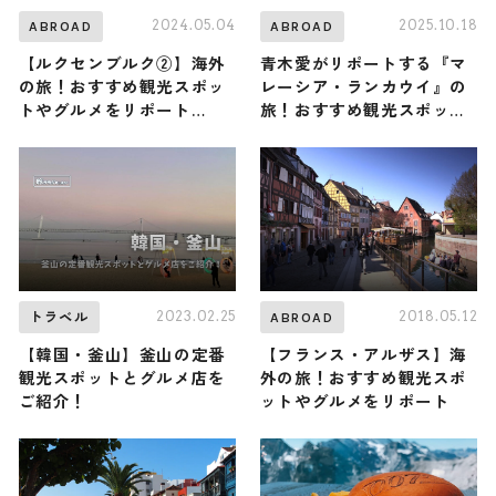
2024.05.04
2025.10.18
ABROAD
ABROAD
【ルクセンブルク②】海外
青木愛がリポートする『マ
の旅！おすすめ観光スポッ
レーシア・ランカウイ』の
トやグルメをリポート
旅！おすすめ観光スポット
2024年5月4日放送
やグルメを紹介 2025年10
月18日放送
2023.02.25
2018.05.12
トラベル
ABROAD
【韓国・釜山】釜山の定番
【フランス・アルザス】海
観光スポットとグルメ店を
外の旅！おすすめ観光スポ
ご紹介！
ットやグルメをリポート