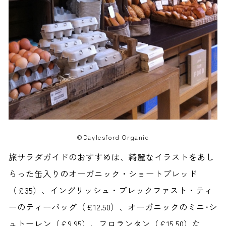
©Daylesford Organic
旅サラダガイドのおすすめは、綺麗なイラストをあし
らった缶入りのオーガニック・ショートブレッド
（£35）、イングリッシュ・ブレックファスト・ティ
ーのティーバッグ（£12.50）、オーガニックのミニ･シ
ュトーレン（£9.95）、フロランタン（£15.50）な