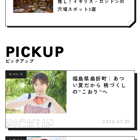
推し！イギリス・ロンドンの
穴場スポット3選
PICKUP
ピックアップ
ロコレコ
福島県桑折町｜あつ
い夏だから 桃づくし
の”こおり”へ
2026.07.25