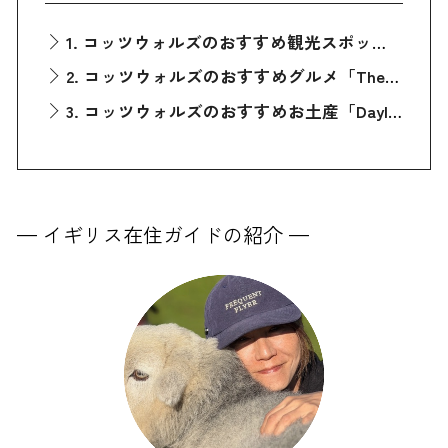
1. コッツウォルズのおすすめ観光スポット「Bourton-on-the-Water（ボートン・オン・ザ・ウォーター）」
2. コッツウォルズのおすすめグルメ「The Wild Rabbit（ワイルド・ラビット）」
3. コッツウォルズのおすすめお土産「Daylesford Organic Farm Shop（デールズフォード・オーガニック・ファーム・ショップ）」
— イギリス在住ガイドの紹介 —