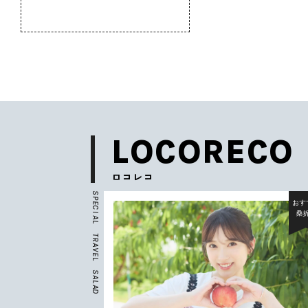
のふるさと
LOCORECO
ロコレコ
S
P
おすすめ
おす
E
C
北杜市
桑
I
A
L
T
R
A
V
E
L
S
A
L
A
D