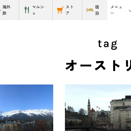
メニュ
海外
マルシ
スト
宿
ー
旅
ェ
ア
泊
tag
オースト