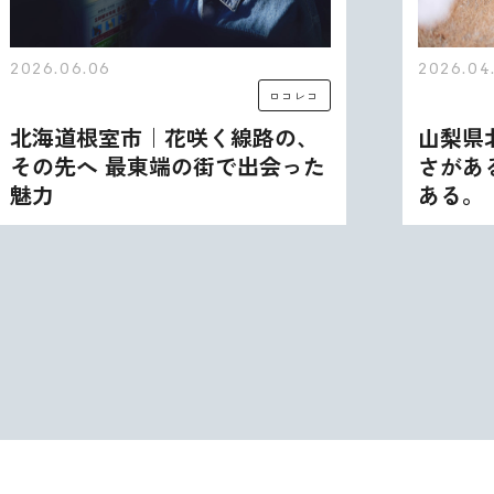
2026.06.06
2026.04
ロコレコ
北海道根室市｜花咲く線路の、
山梨県
その先へ 最東端の街で出会った
さがあ
魅力
ある。