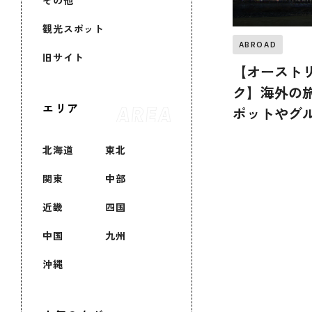
その他
観光スポット
ABROAD
旧サイト
【オースト
ク】海外の
エリア
ポットやグ
北海道
東北
関東
中部
近畿
四国
中国
九州
沖縄