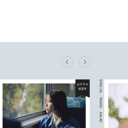
S
P
おすすめ
E
C
根室市
I
A
L
T
R
A
V
E
L
S
A
L
A
D