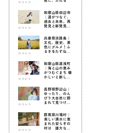
地に、ふれる
ロコレコ
和歌山県田辺市
｜道がつなぐ、
過去と未来。再
発見と新発見の
ロコレコ
待つ街へ
兵庫県淡路島｜
文化、歴史、景
色にグルメ！ふ
るきをたずねて
ロコレコ
新しきを知る旅
和歌山県湯浅町
｜海と山の恵み
がつむぐまち 懐
かしいと新しい
ロコレコ
に出会う旅
長野県野辺山｜
ゆったり、のん
びり大自然に囲
まれて見つけ
ロコレコ
た！私だけの優
しい自分時間
群馬県川場村｜
美しい湧水に恵
まれた安らぎの
村は 雄大な自
ロコレコ
然に育まれた心