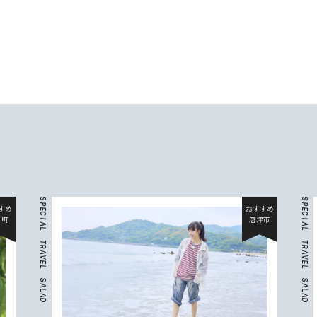
S
S
P
P
すめ
おすすめ
E
E
C
C
折町
唐津市
I
I
A
A
L
L
T
T
R
R
A
A
V
V
E
E
L
L
S
S
A
A
L
L
A
A
D
D