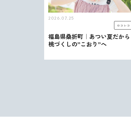
2026.07.25
ロコレコ
ロコレコ
む、うま
福島県桑折町｜あつい夏だから
出会いが
桃づくしの”こおり”へ