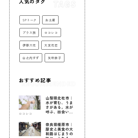
人気のタグ
SPトーク
お土産
プラス旅
ロコレコ
伊原六花
大友花恋
山之内すず
矢吹奈子
おすすめ記事
山梨県北杜市｜
水が育む、うま
さがある。水が
呼ぶ、出会いが
ロコレコ
ある。
奈良県橿原市｜
歴史と美食の大
和路はじまりの