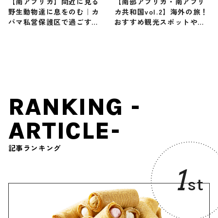
【南アフリカ】間近に見る
【南部アフリカ・南アフリ
野生動物達に息をのむ｜カ
カ共和国vol.2】海外の旅！
パマ私営保護区で過ごすサ
おすすめ観光スポットやグ
ファリ体験
ルメをリポート
RANKING -
ARTICLE-
記事ランキング
1
st