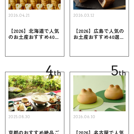
2026.04.21
2026.03.12
【2026】北海道で人気
【2026】広島で人気の
のお土産おすすめ40選
お土産おすすめ40選｜
｜定番のお菓子・スイ
定番のお菓子からおし
ーツから北海道でしか
ゃれなお土産・ばらま
買えない限定品、女性
き用、女性向けまで幅
向けまで幅広く紹介
広く紹介
4
5
th
th
2025.08.30
2026.06.10
京都のおすすめ絶品ご
【2026】名古屋で人気