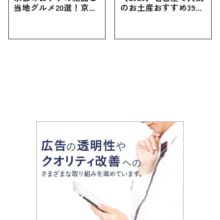
当地グルメ20選！京都
のお土産おすすめ39選
にしかない名物から人
｜定番のお菓子から名
気の名店17選も紹介
古屋限定・おしゃれな
お土産・ばらまき用ま
で幅広く紹介