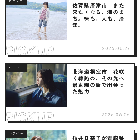
ロコレコ
佐賀県唐津市｜また
来たくなる、海のま
ち。味も、人も、唐
津。
2026.06.27
ロコレコ
北海道根室市｜花咲
く線路の、その先へ
最東端の街で出会っ
た魅力
2026.06.06
トラベル
桜井日奈子が青森県