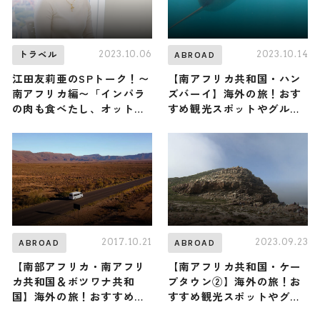
2023.10.06
2023.10.14
トラベル
ABROAD
江田友莉亜のSPトーク！〜
【南アフリカ共和国・ハン
南アフリカ編〜「インパラ
ズバーイ】海外の旅！おす
の肉も食べたし、オットセ
すめ観光スポットやグルメ
イにはニラまれた（笑）」
をリポート
2017.10.21
2023.09.23
ABROAD
ABROAD
【南部アフリカ・南アフリ
【南アフリカ共和国・ケー
カ共和国＆ボツワナ共和
プタウン②】海外の旅！お
国】海外の旅！おすすめ観
すすめ観光スポットやグル
光スポットやグルメをリポ
メをリポート