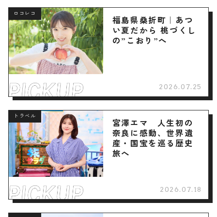
ロコレコ
福島県桑折町｜あつ
い夏だから 桃づくし
の”こおり”へ
2026.07.25
トラベル
宮澤エマ 人生初の
奈良に感動、世界遺
産・国宝を巡る歴史
旅へ
2026.07.18