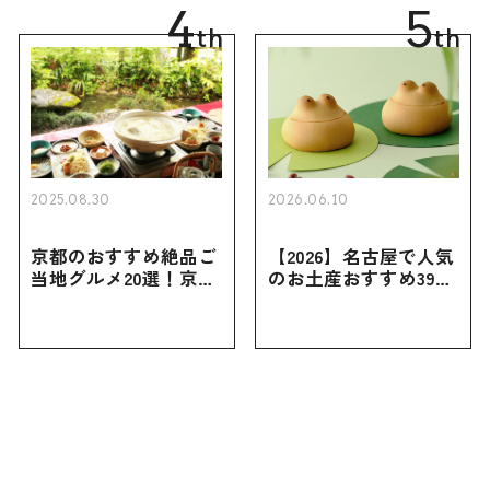
4
5
th
th
2025.08.30
2026.06.10
京都のおすすめ絶品ご
【2026】名古屋で人気
当地グルメ20選！京都
のお土産おすすめ39選
にしかない名物から人
｜定番のお菓子から名
気の名店17選も紹介
古屋限定・おしゃれな
お土産・ばらまき用ま
で幅広く紹介