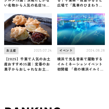
い名物から人気の名店16選
広場で「風車のひまわりガ
も紹介
ーデン」開催
2025.07.24
2024.08.28
お土産
イベント
【2025】千葉で人気のお土
横浜で光＆音楽で躍動する
産おすすめ35選｜定番のお
イルミネーションイベント
菓子からおしゃれなお土
初開催 「夜の横浜イルミネ
産・雑貨まで幅広く紹介
ーション2024-25」11⽉1⽇
よりスタート