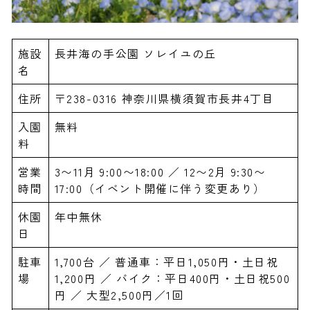
施設
長井海の手公園 ソレイユの丘
名
住所
〒238-0316 神奈川県横須賀市長井4丁目
入園
無料
料
営業
3〜11月 9:00〜18:00 ／ 12〜2月 9:30〜
時間
17:00（イベント開催に伴う変更あり）
休園
年中無休
日
駐車
1,700台 ／ 普通車：平日1,050円・土日祝
場
1,200円 ／ バイク：平日400円・土日祝500
円 ／ 大型2,500円／1回