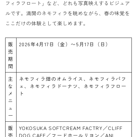
フィラフロート」など、どれも写真映えするビジュア
ルです。満開のネモフィラを眺めながら、春の味覚を
ここだけの体験として楽しめます。
販
2026年4月17日（金）〜5月17日（日）
売
期
間
主
ネモフィラ畑のオムライス、ネモフィラパフ
な
ェ、ネモフィラドーナツ、ネモフィラフロー
メ
ト
ニ
ュ
ー
販
YOKOSUKA SOFTCREAM FACTRY／CLIFF
売
DOG CAFE／フードホールリヨン／ANI