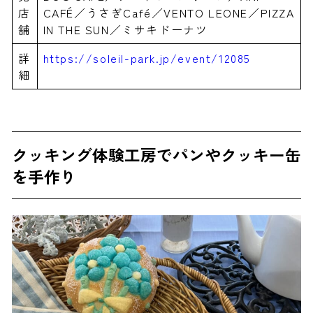
店
CAFÉ／うさぎCafé／VENTO LEONE／PIZZA
舗
IN THE SUN／ミサキドーナツ
詳
https://soleil-park.jp/event/12085
細
クッキング体験工房でパンやクッキー缶
を手作り