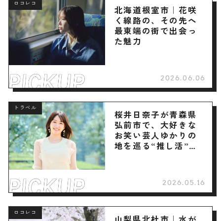
ロコレコ
北海道根室市｜花咲
く線路の、その先へ
最東端の街で出会っ
た魅力
2026.06.06
トラベル
桜井日奈子が青森県
弘前市で、大好きな
お笑い芸人ゆかりの
地を巡る“推し活”旅
へ
2026.05.16
ロコレコ
山梨県北杜市｜水が