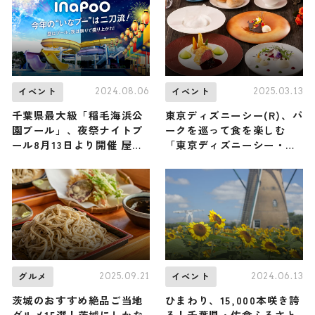
2024.08.06
2025.03.13
イベント
イベント
千葉県最大級「稲毛海浜公
東京ディズニーシー(R)、パ
園プール」、夜祭ナイトプ
ークを巡って食を楽しむ
ール8月13日より開催 屋
「東京ディズニーシー・フ
台・和太鼓などで盛り上げ
ード＆ワイン・フェスティ
る
バル」が4月8日（火）から
開催
2025.09.21
2024.06.13
グルメ
イベント
茨城のおすすめ絶品ご当地
ひまわり、15,000本咲き誇
グルメ15選！茨城にしかな
る！千葉県・佐倉ふるさと