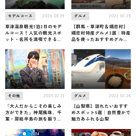
2026.05.29
2022.10.29
モデルコース
グルメ
草津温泉観光1泊2日のモデ
【群馬・草津町＆嬬恋村】
ルコース！人気の観光スポ
嬬恋村特産グルメ3選｜特産
ット・名所を満喫できる王
品を使ったおすすめグルメ
道の旅程を紹介
をご紹介
2025.10.21
2022.10.28
その他
グルメ
「大人だからこその楽しみ
【山梨県】訪れたいおすす
方ができた」神尾楓珠、千
めスポット5選｜自然豊かで
葉・房総半島の旅を振り返
魅力あふれる山梨
るーー