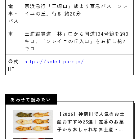
電
京浜急行「三崎口」駅より京急バス「ソレ
車・
イユの丘」行き 約20分
バス
車
三浦縦貫道「林」口から国道134号線を約3
キロ、「ソレイユの丘入口」を右折し約2
キロ
公式
https://soleil-park.jp/
HP
あわせて読みたい
【2025】神奈川で人気のお土
産おすすめ25選｜定番のお菓
子からおしゃれなお土産・ば
らまき用まで幅広く紹介