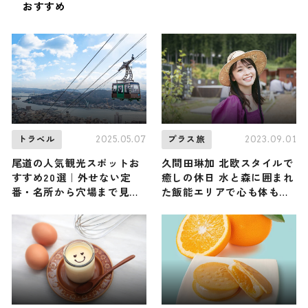
おすすめ
2025.05.07
2023.09.01
トラベル
プラス旅
尾道の人気観光スポットお
久間田琳加 北欧スタイルで
すすめ20選｜外せない定
癒しの休日 水と森に囲まれ
番・名所から穴場まで見ど
た飯能エリアで心も体もリ
ころ満載の観光地を紹介
フレッシュ