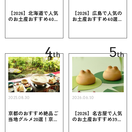
【2026】北海道で人気
【2026】広島で人気の
のお土産おすすめ40選
お土産おすすめ40選｜
｜定番のお菓子・スイ
定番のお菓子からおし
ーツから北海道でしか
ゃれなお土産・ばらま
買えない限定品、女性
き用、女性向けまで幅
向けまで幅広く紹介
広く紹介
4
5
th
th
2025.08.30
2026.06.10
京都のおすすめ絶品ご
【2026】名古屋で人気
当地グルメ20選！京都
のお土産おすすめ39選
にしかない名物から人
｜定番のお菓子から名
気の名店17選も紹介
古屋限定・おしゃれな