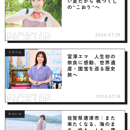
い夏だから 桃づくし
の”こおり”へ
2026.07.25
トラベル
宮澤エマ 人生初の
奈良に感動、世界遺
産・国宝を巡る歴史
旅へ
2026.07.18
ロコレコ
佐賀県唐津市｜また
来たくなる、海のま