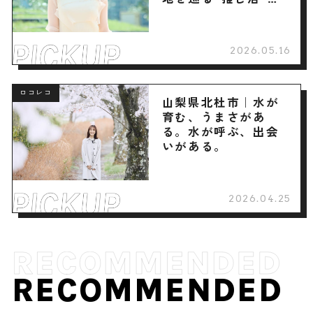
へ
2026.05.16
ロコレコ
山梨県北杜市｜水が
育む、うまさがあ
る。水が呼ぶ、出会
いがある。
2026.04.25
RECOMMENDED