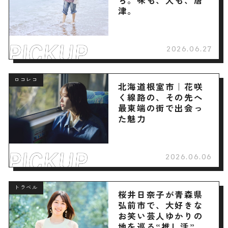
ち。味も、人も、唐
津。
2026.06.27
ロコレコ
北海道根室市｜花咲
く線路の、その先へ
最東端の街で出会っ
た魅力
2026.06.06
トラベル
桜井日奈子が青森県
弘前市で、大好きな
お笑い芸人ゆかりの
地を巡る“推し活”旅