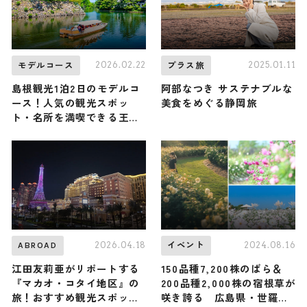
2026.02.22
2025.01.11
モデルコース
プラス旅
島根観光1泊2日のモデルコ
阿部なつき サステナブルな
ース！人気の観光スポッ
美食をめぐる静岡旅
ト・名所を満喫できる王道
の旅程を紹介
2026.04.18
2024.08.16
ABROAD
イベント
江田友莉亜がリポートする
150品種7,200株のばら＆
『マカオ・コタイ地区』の
200品種2,000株の宿根草が
旅！おすすめ観光スポット
咲き誇る 広島県・世羅高