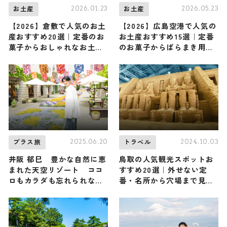
2026.01.23
2026.05.23
お土産
お土産
【2026】倉敷で人気のお土
【2026】広島空港で人気の
産おすすめ20選｜定番のお
お土産おすすめ15選｜定番
菓子からおしゃれなお土
のお菓子からばらまき用・
産・ばらまき用まで幅広く
広島限定まで幅広く紹介
紹介
2025.06.20
2024.10.03
プラス旅
トラベル
井阪 郁巳 豊かな自然に恵
鳥取の人気観光スポットお
まれた天空リゾート ココ
すすめ20選｜外せない定
ロもカラダも忘れられない
番・名所から穴場まで見ど
旅へ
ころ満載の観光地を紹介