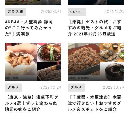
2025.03.21
2021.12.25
プラス旅
GUEST
AKB48・大盛真歩 静岡
【沖縄】ゲストの旅！おす
の”ここ行ってみたかっ
すめの観光・グルメをご紹
た”！満喫旅
介 2021年12月25日放送
2022.10.29
2022.10.29
グルメ
グルメ
【東京・浅草】浅草下町グ
【千葉県・木更津市】木更
ルメ4選｜ずっと変わらぬ
津で行きたい！おすすめグ
地元の味をご紹介
ルメ＆スポットをご紹介