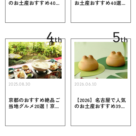
のお土産おすすめ40選
お土産おすすめ40選｜
｜定番のお菓子・スイ
定番のお菓子からおし
ーツから北海道でしか
ゃれなお土産・ばらま
買えない限定品、女性
き用、女性向けまで幅
向けまで幅広く紹介
広く紹介
4
5
th
th
2025.08.30
2026.06.10
京都のおすすめ絶品ご
【2026】名古屋で人気
当地グルメ20選！京都
のお土産おすすめ39選
にしかない名物から人
｜定番のお菓子から名
気の名店17選も紹介
古屋限定・おしゃれな
お土産・ばらまき用ま
で幅広く紹介