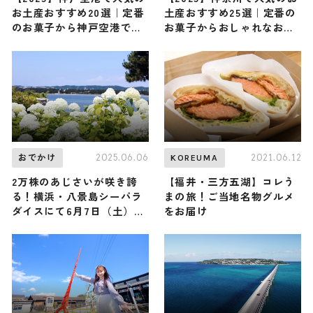
お土産おすすめ20選｜定番
土産おすすめ25選｜定番の
のお菓子から神戸空港でし
お菓子からおしゃれなお土
か買えないお土産まで紹介
産・ばらまき用まで幅広く
紹介
2025.06.06
2021.06.12
おでかけ
KOREUMA
2万株のあじさいが咲き誇
【福井・三方五湖】コレう
る！横浜・八景島シーパラ
まの旅！ご当地名物グルメ
ダイスにて6月7日（土）か
をお届け
ら「第25回八景島あじさい
祭」が開催