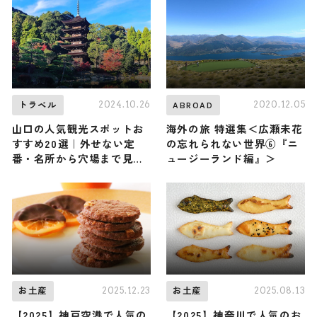
2024.10.26
2020.12.05
トラベル
ABROAD
山口の人気観光スポットお
海外の旅 特選集＜広瀬未花
すすめ20選｜外せない定
の忘れられない世界⑥『ニ
番・名所から穴場まで見ど
ュージーランド編』＞
ころ満載の観光地を紹介
2025.12.23
2025.08.13
お土産
お土産
【2025】神戸空港で人気の
【2025】神奈川で人気のお