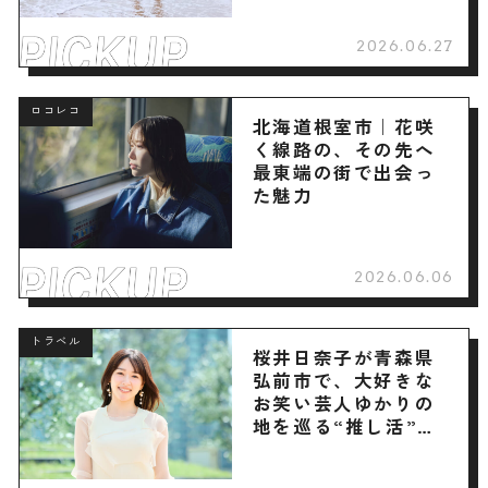
2026.06.27
ロコレコ
北海道根室市｜花咲
く線路の、その先へ
最東端の街で出会っ
た魅力
2026.06.06
トラベル
桜井日奈子が青森県
弘前市で、大好きな
お笑い芸人ゆかりの
地を巡る“推し活”旅
へ