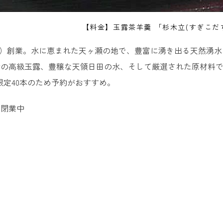
【料金】玉露茶羊羹 「杉木立(すぎこだち
55年）創業。水に恵まれた天ヶ瀬の地で、豊富に湧き出る天然
女の高級玉露、豊穣な天領日田の水、そして厳選された原材料
限定40本のため予約がおすすめ。
は閉業中