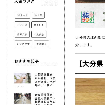
人気のタグ
SPトーク
お土産
プラス旅
ロコレコ
伊原六花
大友花恋
大分県の北西部に
介します。
山之内すず
矢吹奈子
【大分県
おすすめ記事
山梨県北杜市｜
水が育む、うま
さがある。水が
呼ぶ、出会いが
ロコレコ
ある。
奈良県橿原市｜
歴史と美食の大
和路はじまりの