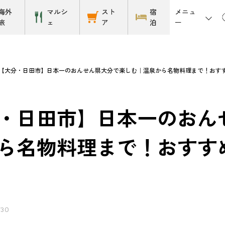
メニュ
海外
マルシ
スト
宿
ー
旅
ェ
ア
泊
【大分・日田市】日本一のおんせん県大分で楽しむ｜温泉から名物料理まで！おす
・日田市】日本一のおん
ら名物料理まで！おすす
/30