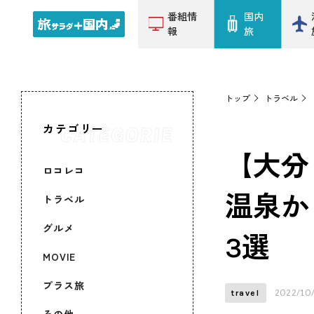
番組情
国内
報
旅
トップ
トラベル
カテゴリー
【大分
ロコレコ
温泉か
トラベル
グルメ
3選
MOVIE
プラス旅
2022/10
travel