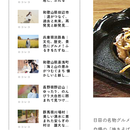
地に、ふれる
ロコレコ
和歌山県田辺市
｜道がつなぐ、
過去と未来。再
発見と新発見の
ロコレコ
待つ街へ
兵庫県淡路島｜
文化、歴史、景
色にグルメ！ふ
るきをたずねて
ロコレコ
新しきを知る旅
和歌山県湯浅町
｜海と山の恵み
がつむぐまち 懐
かしいと新しい
ロコレコ
に出会う旅
長野県野辺山｜
ゆったり、のん
びり大自然に囲
まれて見つけ
ロコレコ
た！私だけの優
しい自分時間
群馬県川場村｜
美しい湧水に恵
日田の名物グルメ
まれた安らぎの
村は 雄大な自
ロコレコ
自慢の「焼きそ
然に育まれた心