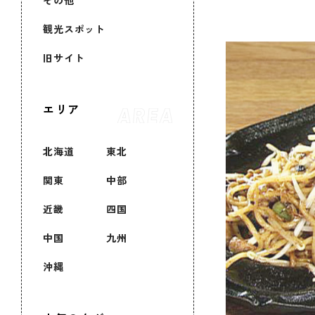
その他
観光スポット
旧サイト
エリア
北海道
東北
関東
中部
近畿
四国
中国
九州
沖縄