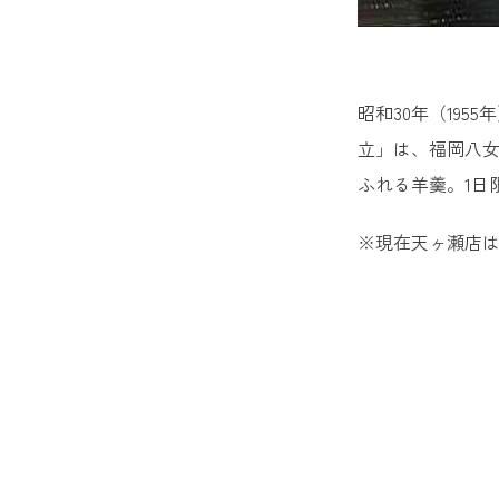
昭和30年（19
立」は、福岡八
ふれる羊羹。1日
※現在天ヶ瀬店