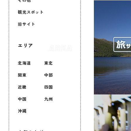
その他
観光スポット
旧サイト
エリア
北海道
東北
関東
中部
近畿
四国
中国
九州
沖縄