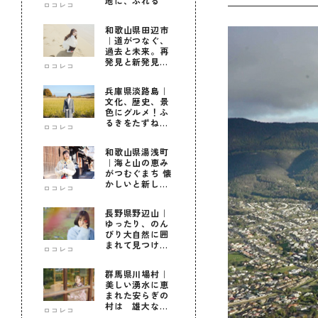
地に、ふれる
ロコレコ
和歌山県田辺市
｜道がつなぐ、
過去と未来。再
発見と新発見の
ロコレコ
待つ街へ
兵庫県淡路島｜
文化、歴史、景
色にグルメ！ふ
るきをたずねて
ロコレコ
新しきを知る旅
和歌山県湯浅町
｜海と山の恵み
がつむぐまち 懐
かしいと新しい
ロコレコ
に出会う旅
長野県野辺山｜
ゆったり、のん
びり大自然に囲
まれて見つけ
ロコレコ
た！私だけの優
しい自分時間
群馬県川場村｜
美しい湧水に恵
まれた安らぎの
村は 雄大な自
ロコレコ
然に育まれた心