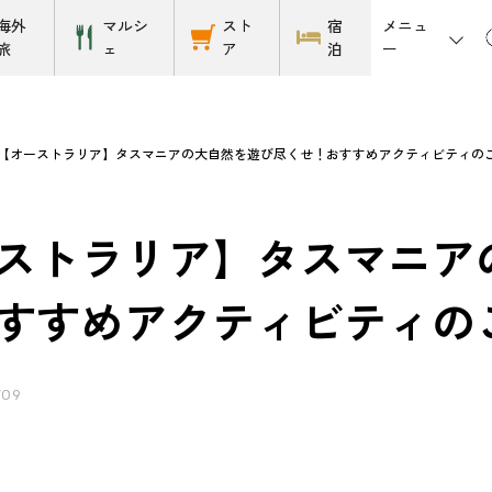
メニュ
海外
マルシ
スト
宿
ー
旅
ェ
ア
泊
【オーストラリア】タスマニアの大自然を遊び尽くせ！おすすめアクティビティの
ストラリア】タスマニア
すすめアクティビティの
/09