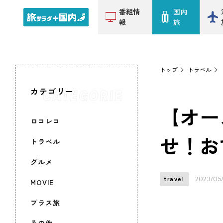
番組情
国内
報
旅
トップ
トラベル
カテゴリー
【オー
ロコレコ
せ！お
トラベル
グルメ
2023/05
travel
MOVIE
プラス旅