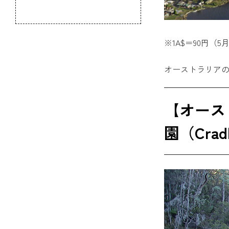
のふるさと
※1A$＝90円（5
オーストラリアの
【オース
園（Cradle