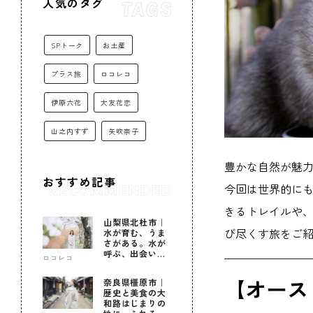
人気のタグ
SPトーク
お土産
プラス旅
ロコレコ
伊原六花
大友花恋
山之内すず
矢吹奈子
豊かな自然が魅
おすすめ記事
今回は世界的にも
きるトレイルや
山梨県北杜市｜
び尽くす旅をご
水が育む、うま
さがある。水が
呼ぶ、出会いが
ロコレコ
ある。
【オースト
奈良県橿原市｜
歴史と美食の大
和路はじまりの