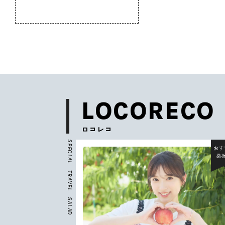
のふるさと
LOCORECO
ロコレコ
S
P
おすすめ
おす
E
C
北杜市
桑
I
A
L
T
R
A
V
E
L
S
A
L
A
D