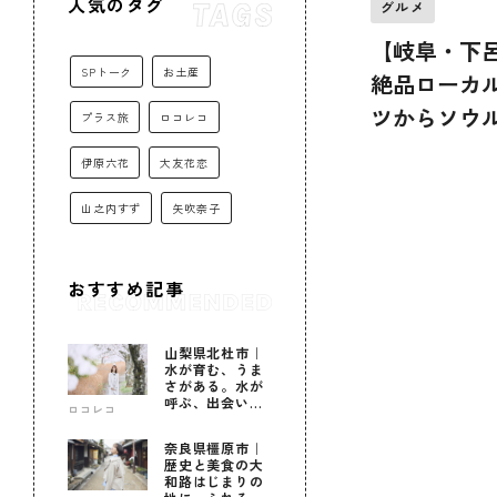
人気のタグ
グルメ
【岐阜・下
SPトーク
お土産
絶品ローカ
ツからソウ
プラス旅
ロコレコ
伊原六花
大友花恋
山之内すず
矢吹奈子
おすすめ記事
山梨県北杜市｜
水が育む、うま
さがある。水が
呼ぶ、出会いが
ロコレコ
ある。
奈良県橿原市｜
歴史と美食の大
和路はじまりの