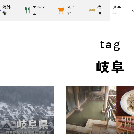
メニュ
海外
マルシ
スト
宿
ー
旅
ェ
ア
泊
tag
岐阜