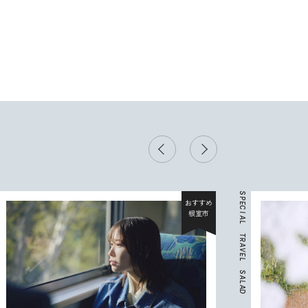
S
P
おすすめ
E
C
根室市
I
A
L
T
R
A
V
E
L
S
A
L
A
D