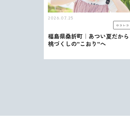
2026.07.25
ロコレコ
ロコレコ
む、うま
福島県桑折町｜あつい夏だから
出会いが
桃づくしの”こおり”へ