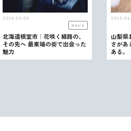
2026.06.06
2026.04
ロコレコ
北海道根室市｜花咲く線路の、
山梨県
その先へ 最東端の街で出会った
さがあ
魅力
ある。