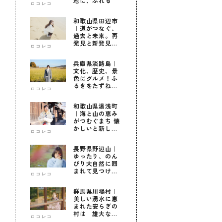
地に、ふれる
ロコレコ
和歌山県田辺市
｜道がつなぐ、
過去と未来。再
発見と新発見の
ロコレコ
待つ街へ
兵庫県淡路島｜
文化、歴史、景
色にグルメ！ふ
るきをたずねて
ロコレコ
新しきを知る旅
和歌山県湯浅町
｜海と山の恵み
がつむぐまち 懐
かしいと新しい
ロコレコ
に出会う旅
長野県野辺山｜
ゆったり、のん
びり大自然に囲
まれて見つけ
ロコレコ
た！私だけの優
しい自分時間
群馬県川場村｜
美しい湧水に恵
まれた安らぎの
村は 雄大な自
ロコレコ
然に育まれた心