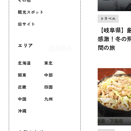
その他
観光スポット
トラベル
旧サイト
【岐阜県】
感激！冬の
エリア
間の旅
北海道
東北
関東
中部
近畿
四国
中国
九州
沖縄