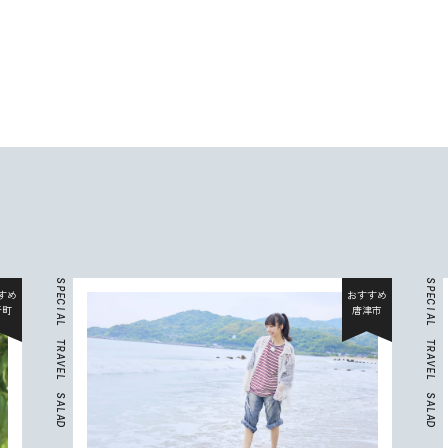
S
S
P
P
すめ
おすすめ
E
E
C
C
折町
唐津市
I
I
A
A
L
L
T
T
R
R
A
A
V
V
E
E
L
L
S
S
A
A
L
L
A
A
D
D