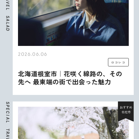
V
E
L
S
A
L
A
D
2026.06.06
ロコレコ
北海道根室市｜花咲く線路の、その
先へ 最東端の街で出会った魅力
S
P
おすすめ
E
北杜市
C
I
A
L
T
R
A
V