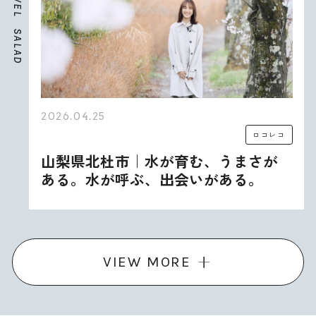
E
L
S
A
L
A
D
2026.04.25
ロコレコ
山梨県北杜市｜水が育む、うまさが
ある。水が呼ぶ、出会いがある。
VIEW MORE