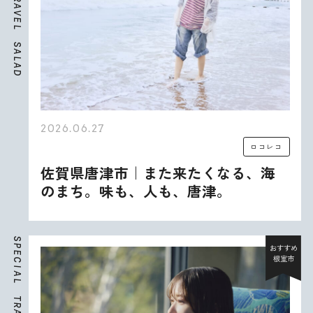
A
V
E
L
S
A
L
A
D
2026.06.27
ロコレコ
佐賀県唐津市｜また来たくなる、海
のまち。味も、人も、唐津。
S
P
おすすめ
E
根室市
C
I
A
L
T
R
A