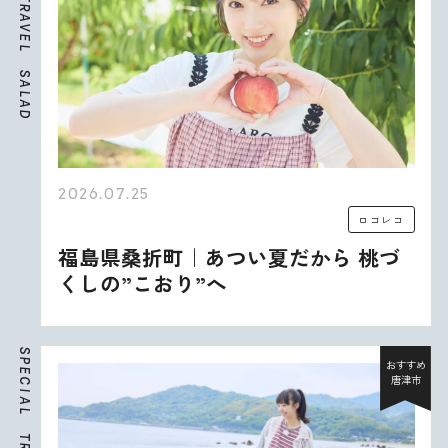
R
A
V
E
L
S
A
L
A
D
2026.07.25
ロコレコ
福島県桑折町｜あつい夏だから 桃づ
くしの”こおり”へ
S
P
おすすめ
E
唐津市
C
I
A
L
T
R