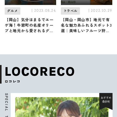
| 2023.08.24
| 2022.10.29
グルメ
トラベル
【岡山】気分はまるでエー
【岡山・岡山市】地元で有
ゲ海！牛窓町の名産オリー
名な魅力あふれるスポット3
ブと地元から愛されるグル
選｜美味しいフルーツ狩り
メスポット３選
からくつろげる温泉をご紹
介
LOCORECO
ロコレコ
S
P
おすすめ
E
桑折町
C
I
A
L
T