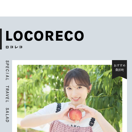
LOCORECO
ロコレコ
S
P
おすすめ
E
桑折町
C
I
A
L
T
R
A
V
E
L
S
A
L
A
D