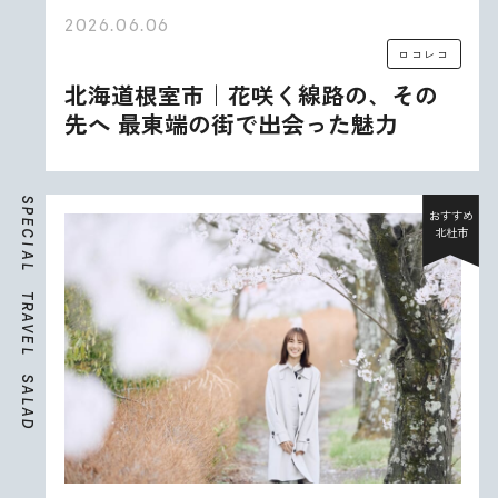
2026.06.06
ロコレコ
北海道根室市｜花咲く線路の、その
先へ 最東端の街で出会った魅力
S
P
おすすめ
E
北杜市
C
I
A
L
T
R
A
V
E
L
S
A
L
A
D