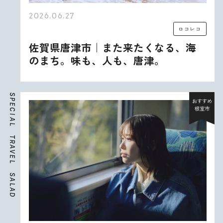
2026.06.27
ロコレコ
佐賀県唐津市｜また来たくなる、海
のまち。味も、人も、唐津。
S
P
おすすめ
E
根室市
C
I
A
L
T
R
A
V
E
L
S
A
L
A
D