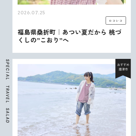
2026.07.25
ロコレコ
福島県桑折町｜あつい夏だから 桃づ
くしの”こおり”へ
S
P
おすすめ
E
唐津市
C
I
A
L
T
R
A
V
E
L
S
A
L
A
D