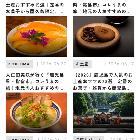
土産おすすめ15選｜定番の
県・霧島市』コレうまの
お菓子から屋久島限定、ば
旅！地元の人おすすめのご
らまき用まで幅広く紹介
当地名物グルメ3選 2026年
6月27日放送
| 2026.06.20
| 2026.06.17
KOREUMA
お土産
大仁田美咲が行く『鹿児島
【2026】鹿児島で人気のお
県・指宿市』コレうまの
土産おすすめ28選｜定番の
旅！地元の人おすすめのご
お菓子・雑貨から鹿児島で
当地名物グルメ3選 2026年
しか買えない限定品、女性
6月20日放送
向けまで幅広く紹介