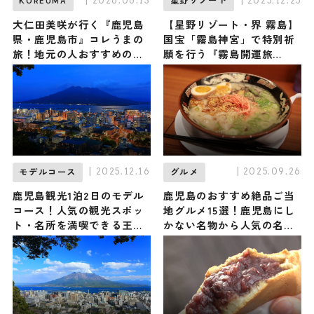
| 2026.06.13
| 2025.12.25
KOREUMA
星野リゾート
大仁田美咲が行く『鹿児島
【星野リゾート・界 霧島】
県・鹿児島市』コレうまの
国宝「霧島神宮」で特別祈
旅！地元の人おすすめのご
願を行う『霧島開運旅
当地名物グルメ3選 2026年
2026』宿泊プランが販売！
6月13日放送
「九面」の拝観、清めの温
泉など開運アクションが満
載
| 2025.12.16
| 2025.09.26
モデルコース
グルメ
鹿児島観光1泊2日のモデル
鹿児島のおすすめ絶品ご当
コース！人気の観光スポッ
地グルメ15選！鹿児島にし
ト・名所を満喫できる王道
かない名物から人気の名店
の旅程を紹介
15選も紹介