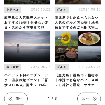
| 2024.10.22
| 2024.08.16
トラベル
グルメ
鹿児島の人気観光スポット
鹿児島でしか食べられない
おすすめ30選｜外せない定
人気のグルメ店12選｜地元
番・名所から穴場まで見ど
民おすすめのご当地名物や
ころ満載の観光地を紹介
知る人ぞ知るお店など
| 2024.05.27
| 2023.07.25
おでかけ
グルメ
ハイアット初のラグジュア
【鹿児島】霧島市・指宿市
リー温泉旅館ブランド「吾
｜神話で有名なパワースポ
汝 ATONA」誕生 2026年
ット神社と温泉・サウナ
以降に由布・屋久島・箱根
で”整う”旅
で開業
1 / 3
前へ
次へ