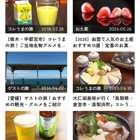
2018.07.28
2026.05.26
コレうまの旅
お土産
【栃木・宇都宮市】コレうま
【2026】出雲で人気のお土産
の旅！ご当地名物グルメをお
おすすめ15選｜定番のお菓子
届け
からおしゃれなお土産・ばら
まき用まで幅広く紹介
2016.04.02
2026.04.18
ゲストの旅
コレうまの旅
【愛媛】ゲストの旅！おすす
大仁田美咲が行く『鳥取県・
めの観光・グルメをご紹介
倉吉市・湯梨浜町』コレうま
の旅！地元の人おすすめのご
当地名物グルメ3選 2026年4
月18日放送