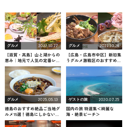
2022.10.27
2022.10.28
グルメ
グルメ
【滋賀・高島】山と湖からの
【広島・広島市中区】新旧集
恵み｜地元で人気の定番レス
うグルメ激戦区のおすすめ4
トラン3選
選｜老舗から新規精鋭の名店
まで
2025.05.13
2020.07.25
グルメ
ゲストの旅
徳島のおすすめ絶品ご当地グ
国内の旅 特選集＜綺麗な
ルメ15選！徳島にしかない名
海・絶景ビーチ＞
物から人気の名店9選も紹介