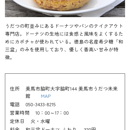
うだつの町並みにあるドーナツやパンのテイクアウト
専門店。ドーナツの生地には食感と風味をよくするた
めにカボチャが使われている。徳島の名産希少糖「和
三盆」のみを使用しており、優しく香高い甘みが特
徴。
住所
美馬市脇町大字脇町144 美馬市うだつ未来
館
MAP
電話
050-3433-8215
営業時間
10：00～17：00
定休日
火・水曜
料金
和三盆ドーナツ-ふわり- 320円