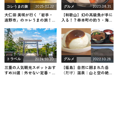
2025.02.22
2023.08.31
コレうまの旅
グルメ
大仁田 美咲が行く「岩手・
【和歌山】幻の高級魚が手に
遠野市」のコレうまの旅！地
入る！？串本町の釣り・海
元の人おすすめのご当地名物
鮮・マリンスポーツ
グルメ3選 2025年2月22日放送
2024.10.20
2022.10.28
トラベル
グルメ
三重の人気観光スポットおす
【福島】自然に囲まれた岳
すめ30選｜外せない定番・名
（だけ）温泉｜山と空の絶景
所から穴場まで見どころ満載
を楽める温泉を紹介
の観光地を紹介