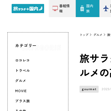
番組情
国内
報
旅
トップ
グルメ
旅
カテゴリー
旅サラ
ロコレコ
ルメの
トラベル
グルメ
2023/
gourmet
MOVIE
プラス旅