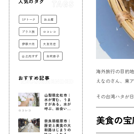
人気のタグ
SPトーク
お土産
プラス旅
ロコレコ
伊原六花
大友花恋
山之内すず
矢吹奈子
海外旅行の目的地
おすすめ記事
えなのさん、東ア
山梨県北杜市｜
その台湾ハタが
水が育む、うま
さがある。水が
呼ぶ、出会いが
ロコレコ
ある。
美食の宝
奈良県橿原市｜
歴史と美食の大
和路はじまりの