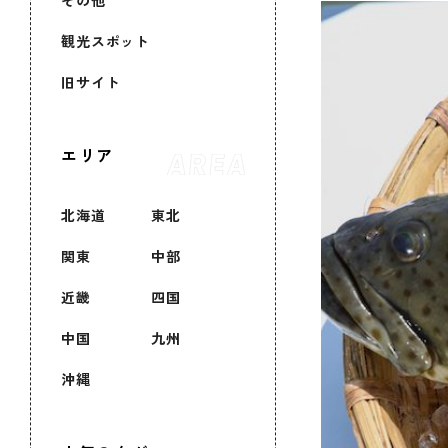
その他
観光スポット
旧サイト
エリア
北海道
東北
関東
中部
近畿
四国
中国
九州
沖縄