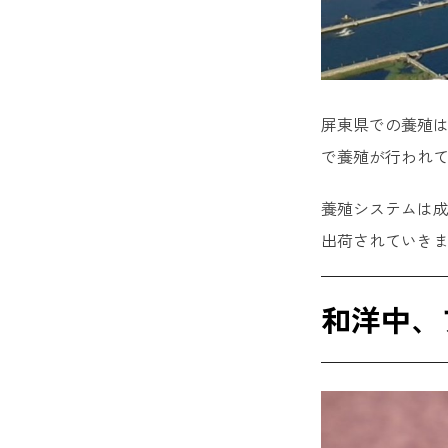
屏東県での養殖は
で養殖が行われ
養殖システムは成
出荷されていき
和洋中、