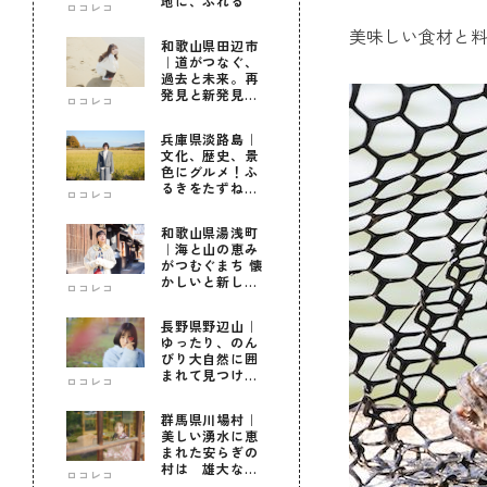
地に、ふれる
ロコレコ
美味しい食材と
和歌山県田辺市
｜道がつなぐ、
過去と未来。再
発見と新発見の
ロコレコ
待つ街へ
兵庫県淡路島｜
文化、歴史、景
色にグルメ！ふ
るきをたずねて
ロコレコ
新しきを知る旅
和歌山県湯浅町
｜海と山の恵み
がつむぐまち 懐
かしいと新しい
ロコレコ
に出会う旅
長野県野辺山｜
ゆったり、のん
びり大自然に囲
まれて見つけ
ロコレコ
た！私だけの優
しい自分時間
群馬県川場村｜
美しい湧水に恵
まれた安らぎの
村は 雄大な自
ロコレコ
然に育まれた心