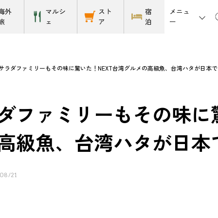
メニュ
海外
マルシ
スト
宿
ー
旅
ェ
ア
泊
サラダファミリーもその味に驚いた！NEXT台湾グルメの高級魚、台湾ハタが日本
ダファミリーもその味に驚
高級魚、台湾ハタが日本
08/21