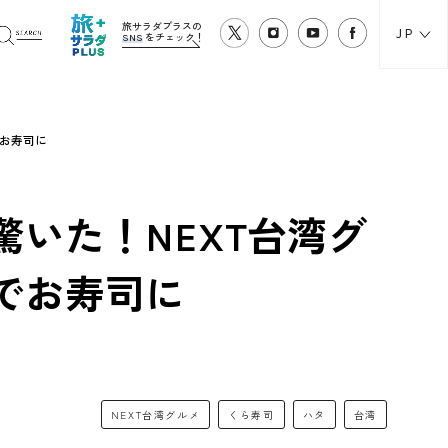
旅サラダプラスの
JP
SNS
をチェック！
でお寿司に
いた！NEXT台湾グ
でお寿司に
NEXT台湾グルメ
くら寿司
ハタ
台湾