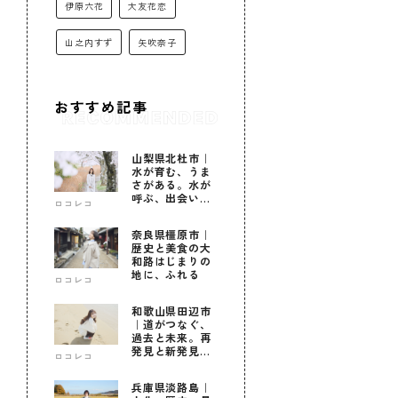
伊原六花
大友花恋
山之内すず
矢吹奈子
おすすめ記事
山梨県北杜市｜
水が育む、うま
さがある。水が
呼ぶ、出会いが
ロコレコ
ある。
奈良県橿原市｜
歴史と美食の大
和路はじまりの
地に、ふれる
ロコレコ
和歌山県田辺市
｜道がつなぐ、
過去と未来。再
発見と新発見の
ロコレコ
待つ街へ
兵庫県淡路島｜