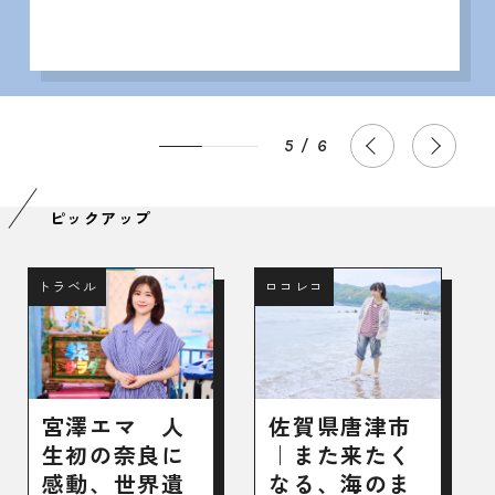
5
/
6
P
ピックアップ
トラベル
ロコレコ
宮澤エマ 人
佐賀県唐津市
生初の奈良に
｜また来たく
感動、世界遺
なる、海のま