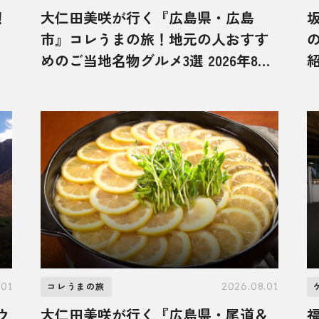
！
大仁田美咲が行く『広島県・広島
市』コレうまの旅！地元の人おすす
めのご当地名物グルメ3選 2026年8月
紹
8日放送
.01
2026.08.01
コレうまの旅
ウ
大仁田美咲が行く『広島県・尾道＆