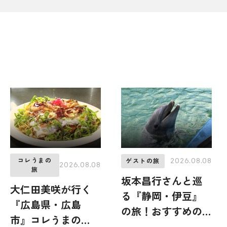
コレうまの
2026.08.08
ゲストの旅
2026.08.08
旅
坂本昌行さんと巡
大仁田美咲が行く
る『静岡・伊豆』
『広島県・広島
の旅！おすすめの
市』コレうまの
観光・グルメをご