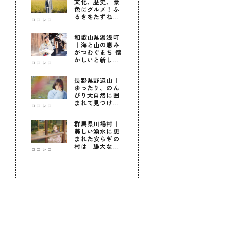
文化、歴史、景
色にグルメ！ふ
るきをたずねて
ロコレコ
新しきを知る旅
和歌山県湯浅町
｜海と山の恵み
がつむぐまち 懐
かしいと新しい
ロコレコ
に出会う旅
長野県野辺山｜
ゆったり、のん
びり大自然に囲
まれて見つけ
ロコレコ
た！私だけの優
しい自分時間
群馬県川場村｜
美しい湧水に恵
まれた安らぎの
村は 雄大な自
ロコレコ
然に育まれた心
のふるさと