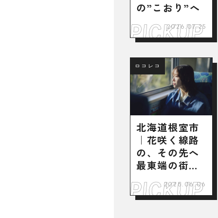
の”こおり”へ
2026.07.25
ロコレコ
北海道根室市
｜花咲く線路
の、その先へ
最東端の街で
出会った魅力
2026.06.06