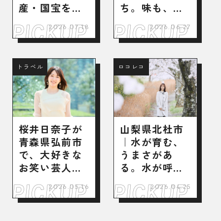
産・国宝を巡
ち。味も、人
る歴史旅へ
も、唐津。
2026.07.18
2026.06.27
トラベル
ロコレコ
桜井日奈子が
山梨県北杜市
青森県弘前市
｜水が育む、
で、大好きな
うまさがあ
お笑い芸人ゆ
る。水が呼
かりの地を巡
ぶ、出会いが
2026.05.16
2026.04.25
る“推し活”旅
ある。
へ