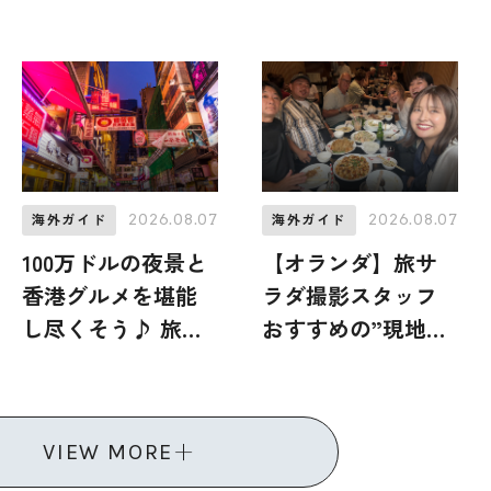
旅！地元の人おす
紹介 2026年8月8日
すめのご当地名物
放送
グルメ3選 2026年8
月8日放送
2026.08.07
2026.08.07
海外ガイド
海外ガイド
100万ドルの夜景と
【オランダ】旅サ
香港グルメを堪能
ラダ撮影スタッフ
し尽くそう♪ 旅サ
おすすめの”現地グ
ラダ現地ガイドが
ルメ＆レストラ
こっそり教える香
ン”6選
港「九龍」の観光
VIEW MORE
スポット・グル