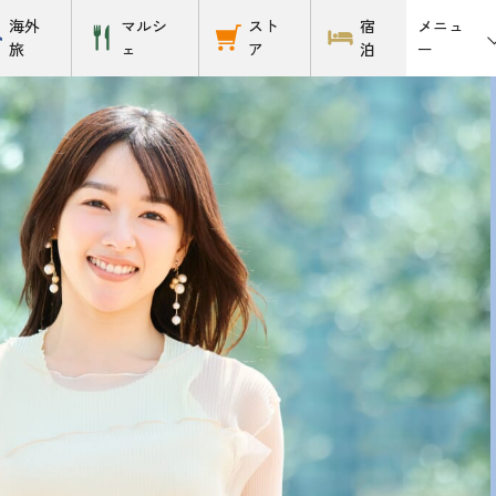
メニュ
海外
マルシ
スト
宿
ー
旅
ェ
ア
泊