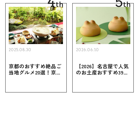
4
5
th
th
2025.08.30
2026.06.10
京都のおすすめ絶品ご
【2026】名古屋で人気
当地グルメ20選！京都
のお土産おすすめ39選
にしかない名物から人
｜定番のお菓子から名
気の名店17選も紹介
古屋限定・おしゃれな
お土産・ばらまき用ま
で幅広く紹介