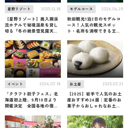
2025.12.18
2026.04.29
星野リゾート
モデルコース
【星野リゾート】奥入瀬渓
秋田観光1泊2日のモデルコ
流ホテルで秘境温泉を貸し
ース！人気の観光スポッ
切る『冬の絶景雪見露天』
ト・名所を満喫できる王道
が開催！ 静寂に包まれなが
の旅程を紹介
ら圧巻の雪景色を堪能しよ
う / 青森県十和田市
2024.07.18
2025.07.21
イベント
お土産
「クラフト餃子フェス」北
【2025】岩手で人気のお土
海道初上陸、9月10日より
産おすすめ24選｜定番のお
開催決定 全国各地の個性
菓子からおしゃれなお土
派餃子集結
産・雑貨まで幅広く紹介