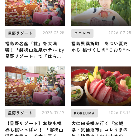
2025.05.28
2026.07.25
星野リゾート
ロコレコ
福島の名産「桃」を大満
福島県桑折町｜あつい夏だ
喫！「磐梯山温泉ホテル by
から 桃づくしの”こおり”へ
星野リゾート」で「はらく
っち桃フェス2025」開催
2026.07.17
2026.03.14
星野リゾート
KOREUMA
【星野リゾート】お腹も視
大仁田美咲が行く『宮城
界も桃いっぱい！ 「磐梯山
県・気仙沼市』コレうまの
温泉ホテル」で大人気イベ
旅！地元の人おすすめのご