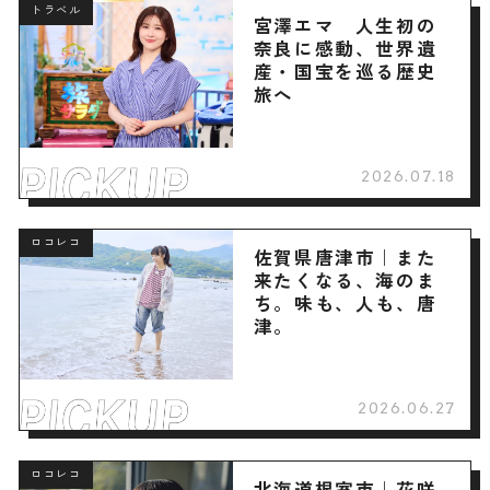
トラベル
宮澤エマ 人生初の
奈良に感動、世界遺
産・国宝を巡る歴史
旅へ
2026.07.18
ロコレコ
佐賀県唐津市｜また
来たくなる、海のま
ち。味も、人も、唐
津。
2026.06.27
ロコレコ
北海道根室市｜花咲