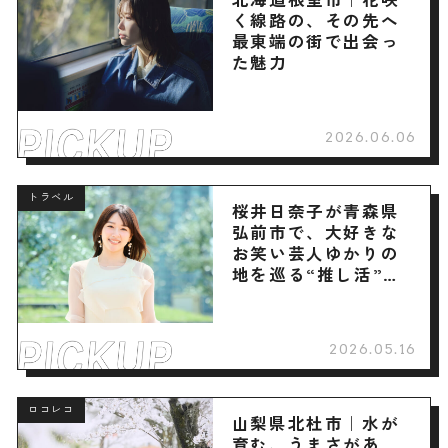
く線路の、その先へ
最東端の街で出会っ
た魅力
2026.06.06
トラベル
桜井日奈子が青森県
弘前市で、大好きな
お笑い芸人ゆかりの
地を巡る“推し活”旅
へ
2026.05.16
ロコレコ
山梨県北杜市｜水が
育む、うまさがあ