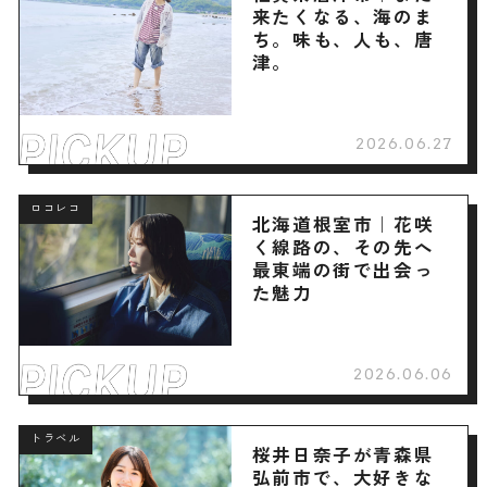
来たくなる、海のま
ち。味も、人も、唐
津。
2026.06.27
ロコレコ
北海道根室市｜花咲
く線路の、その先へ
最東端の街で出会っ
た魅力
2026.06.06
トラベル
桜井日奈子が青森県
弘前市で、大好きな