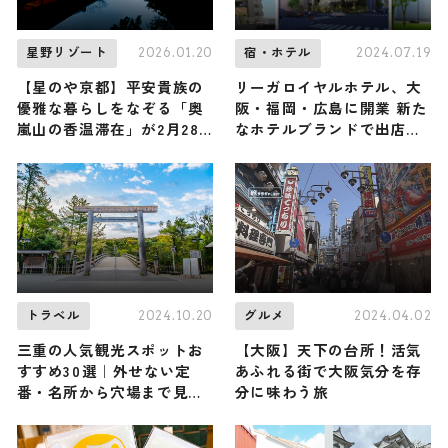
2026.01.20
2024.07.19
星野リゾート
宿・ホテル
【星のや京都】平安貴族の
リーガロイヤルホテル、大
優雅な暮らしをなぞる「奥
阪・福岡・広島に開業 新た
嵐山の香温滞在」が2月28
なホテルブランドで出店も
日まで開催中！ 食事・薬
予定
湯・香りから … 平安時代の
京都を感じよう
2024.10.20
2024.04.02
トラベル
グルメ
三重の人気観光スポットお
【大阪】天下の台所！活気
すすめ30選｜外せない定
あふれる街で大阪気分を存
番・名所から穴場まで見ど
分に味わう旅
ころ満載の観光地を紹介