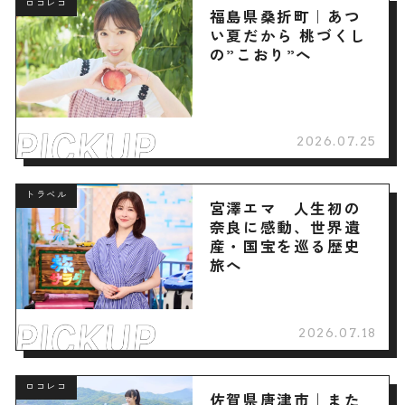
ロコレコ
福島県桑折町｜あつ
い夏だから 桃づくし
の”こおり”へ
2026.07.25
トラベル
宮澤エマ 人生初の
奈良に感動、世界遺
産・国宝を巡る歴史
旅へ
2026.07.18
ロコレコ
佐賀県唐津市｜また