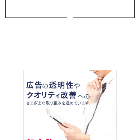
にしかない名物から人
｜定番のお菓子から名
気の名店17選も紹介
古屋限定・おしゃれな
お土産・ばらまき用ま
で幅広く紹介