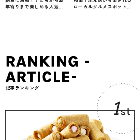
年寄りまで楽しめる人気の
ローカルグルメスポット４
低山に、登山家・野口絵子
選
さんが登頂（登山で頂きメ
シ！コラボ企画）
RANKING -
ARTICLE-
記事ランキング
1
st