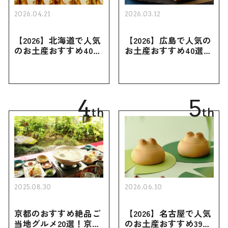
2026.04.21
2026.03.12
【2026】北海道で人気
【2026】広島で人気の
のお土産おすすめ40選
お土産おすすめ40選｜
｜定番のお菓子・スイ
定番のお菓子からおし
ーツから北海道でしか
ゃれなお土産・ばらま
買えない限定品、女性
き用、女性向けまで幅
向けまで幅広く紹介
広く紹介
4
5
th
th
2025.08.30
2026.06.10
京都のおすすめ絶品ご
【2026】名古屋で人気
当地グルメ20選！京都
のお土産おすすめ39選