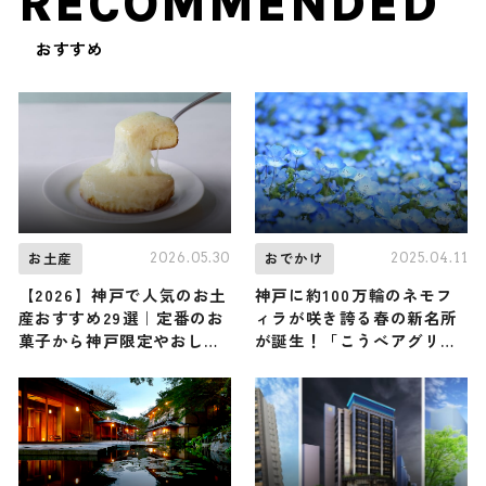
RECOMMENDED
おすすめ
2026.05.30
2025.04.11
お土産
おでかけ
【2026】神戸で人気のお土
神戸に約100万輪のネモフ
産おすすめ29選｜定番のお
ィラが咲き誇る春の新名所
菓子から神戸限定やおしゃ
が誕生！「こうべアグリパ
れなお土産、女性向けまで
ークネモフィラの丘2025」
幅広く紹介
が4月12日（土）から初開
催