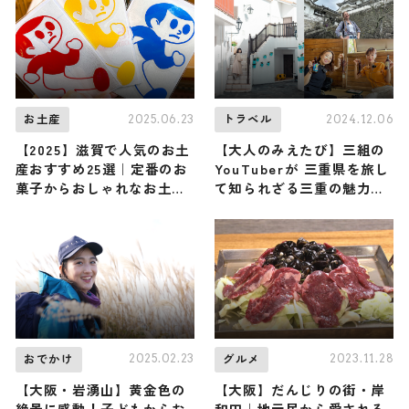
2025.06.23
2024.12.06
お土産
トラベル
【2025】滋賀で人気のお土
【大人のみえたび】三組の
産おすすめ25選｜定番のお
YouTuberが 三重県を旅し
菓子からおしゃれなお土
て知られざる三重の魅力を
産・雑貨まで幅広く紹介
お届け《PR》
2025.02.23
2023.11.28
おでかけ
グルメ
【大阪・岩湧山】黄金色の
【大阪】だんじりの街・岸
絶景に感動！子どもからお
和田｜地元民から愛される