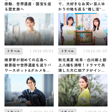
感動、世界遺産・国宝を巡
で、大好きなお笑い芸人ゆ
る歴史旅へ
かりの地を巡る“推し活”旅
へ
| 2026.05.02
| 2026.02.07
トラベル
トラベル
畑芽育が初めての広島へ
秋元真夏 岐阜・白川郷と郡
絶景宿や世界遺産を巡りパ
上八幡を満喫！ドラマで共
ワースポット&グルメを満
演した大仁田アナがインタ
喫
ビュー