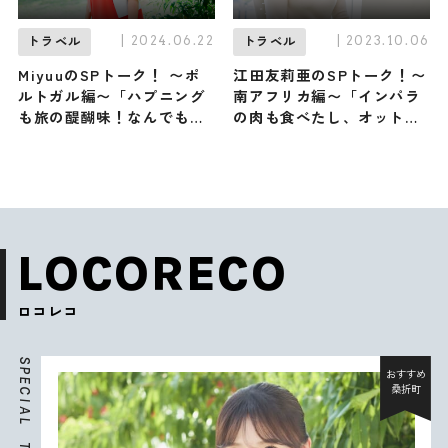
| 2024.06.22
| 2023.10.06
トラベル
トラベル
MiyuuのSPトーク！ 〜ポ
江田友莉亜のSPトーク！〜
ルトガル編〜「ハプニング
南アフリカ編〜「インパラ
も旅の醍醐味！なんでも意
の肉も食べたし、オットセ
外と平気なんです（笑）」
イにはニラまれた（笑）」
LOCORECO
ロコレコ
S
P
おすすめ
E
桑折町
C
I
A
L
T