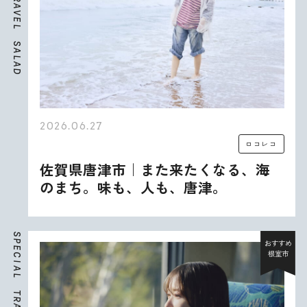
A
V
E
L
S
A
L
A
D
2026.06.27
ロコレコ
佐賀県唐津市｜また来たくなる、海
のまち。味も、人も、唐津。
S
P
おすすめ
E
根室市
C
I
A
L
T
R
A