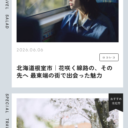
V
E
L
S
A
L
A
D
2026.06.06
ロコレコ
北海道根室市｜花咲く線路の、その
先へ 最東端の街で出会った魅力
S
P
おすすめ
E
北杜市
C
I
A
L
T
R
A
V