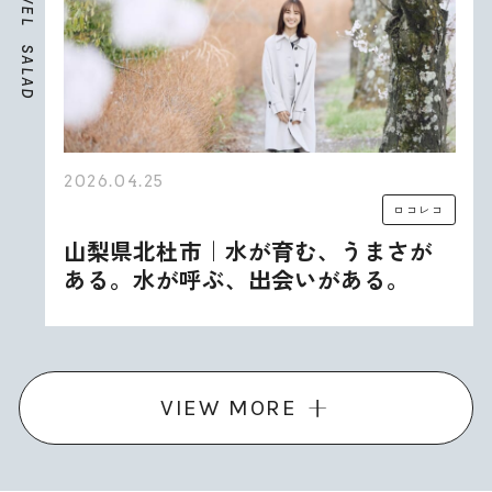
E
L
S
A
L
A
D
2026.04.25
ロコレコ
山梨県北杜市｜水が育む、うまさが
ある。水が呼ぶ、出会いがある。
VIEW MORE