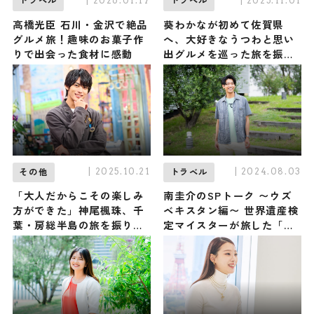
| 2026.01.17
| 2025.11.01
トラベル
トラベル
高橋光臣 石川・金沢で絶品
葵わかなが初めて佐賀県
グルメ旅！趣味のお菓子作
へ、大好きなうつわと思い
りで出会った食材に感動
出グルメを巡った旅を振り
返る
| 2025.10.21
| 2024.08.03
その他
トラベル
「大人だからこその楽しみ
南圭介のSPトーク 〜ウズ
方ができた」神尾楓珠、千
ベキスタン編〜 世界遺産検
葉・房総半島の旅を振り返
定マイスターが旅した「太
るーー
陽の国」の魅力とは？