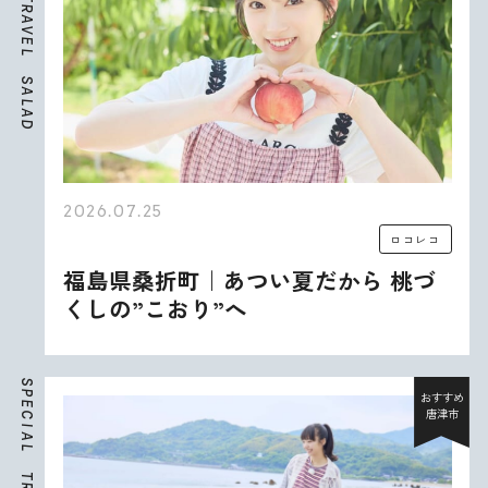
R
A
V
E
L
S
A
L
A
D
2026.07.25
ロコレコ
福島県桑折町｜あつい夏だから 桃づ
くしの”こおり”へ
S
P
おすすめ
E
唐津市
C
I
A
L
T
R