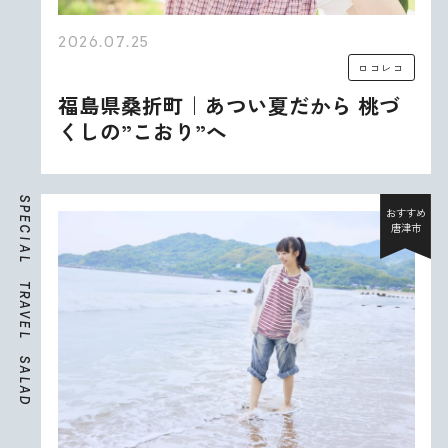
2026.07.25
ロコレコ
福島県桑折町｜あつい夏だから 桃づ
くしの”こおり”へ
S
P
おすすめ
E
唐津市
C
I
A
L
T
R
A
V
E
L
S
A
L
A
D