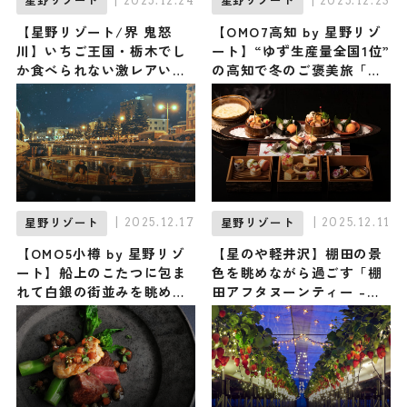
| 2025.12.24
| 2025.12.23
星野リゾート
星野リゾート
【星野リゾート/界 鬼怒
【OMO7高知 by 星野リゾ
川】いちご王国・栃木でし
ート】“ゆず生産量全国1位”
か食べられない激レアいち
の高知で冬のご褒美旅「ゆ
ごを堪能する「いちごで満
ず三昧ステイ」が提供スタ
たす至福の温泉滞在」が1月
ート / 馬路村農協との初コ
6日からスタート
ラボに大注目 ♪
| 2025.12.17
| 2025.12.11
星野リゾート
星野リゾート
【OMO5小樽 by 星野リゾ
【星のや軽井沢】棚田の景
ート】船上のこたつに包ま
色を眺めながら過ごす「棚
れて白銀の街並みを眺める
田アフタヌーンティー -
『小樽運河こたつクルージ
冬-」が提供スタート / 濃
ング』が今年も開催！ ルタ
厚バターサンドとリンゴの
オのオリジナルスイーツも
ドリンクで優雅な冬のティ
新登場
ータイムを