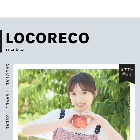
LOCORECO
ロコレコ
S
P
おすすめ
E
桑折町
C
I
A
L
T
R
A
V
E
L
S
A
L
A
D