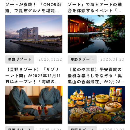
ゾートが参戦！ 「OMO5函
ゾート」で海とアートの融
館」で昆布グルメを堪能し
合を体感するイベント『海
尽くす『目覚めのこんぶッ
辺のアートdays』が開催
フェ』が開催中 / 職人によ
中！ 心地よい春の沖縄で贅
るおぼろ昆布削り実演は必
沢な島時間を過ごそう
見
| 2026.01.22
| 2026.01.20
星野リゾート
星野リゾート
【星野リゾート】『リゾナ
【星のや京都】平安貴族の
ーレ下関』が2025年12月11
優雅な暮らしをなぞる「奥
日にオープン！「海峡のデ
嵐山の香温滞在」が2月28
ザイナーズホテル」をコン
日まで開催中！ 食事・薬
セプトにした全容をご紹介
湯・香りから … 平安時代の
♪
京都を感じよう