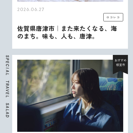
2026.06.27
ロコレコ
佐賀県唐津市｜また来たくなる、海
のまち。味も、人も、唐津。
S
P
おすすめ
E
根室市
C
I
A
L
T
R
A
V
E
L
S
A
L
A
D