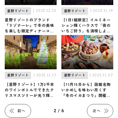
| 2025.12.10
| 2025.11.19
星野リゾート
星野リゾート
星野リゾートのブランド
【1日1組限定】イルミネー
『リゾナーレ』で冬の美味
ション輝くハウスで「夜の
を楽しむ限定ディナーコー
いちご狩り」を満喫しよう
スが提供スタート！ ふぐ、
♪ リゾナーレ熱海で『ナイ
蟹、牛蒡など旬の食材を使
トストロベリーツアー』1月
ったイタリアンで至福のひ
6日から開催
とときを
| 2025.11.17
| 2025.11.07
星野リゾート
星野リゾート
【星野リゾート】1万2千本
【11月15日から】函館名物
のワインボトルでできたク
いかめしを味わい尽くす
リスマスツリーが光り輝く
『冬のイカまつり』開催！
… 「ワインリゾートクリス
「いかめしアイス」に「い
マス2025」リゾナーレ八ヶ
かめしカレー」も / OMO5
2 / 6
前へ
次へ
岳で12月1日よりスタート
函館 by 星野リゾート