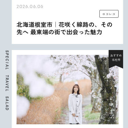
2026.06.06
ロコレコ
北海道根室市｜花咲く線路の、その
先へ 最東端の街で出会った魅力
S
P
おすすめ
E
北杜市
C
I
A
L
T
R
A
V
E
L
S
A
L
A
D