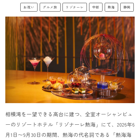
お祝い
グルメ旅
リゾナーレ
中部
熱海
静岡
相模湾を一望できる高台に建つ、全室オーシャンビュ
ーのリゾートホテル「リゾナーレ熱海」にて、2026年6
月1日〜9月30日の期間、熱海の代名詞である「熱海海