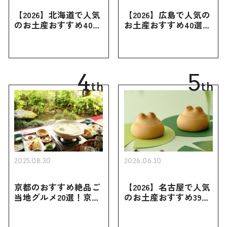
【2026】北海道で人気
【2026】広島で人気の
のお土産おすすめ40選
お土産おすすめ40選｜
｜定番のお菓子・スイ
定番のお菓子からおし
ーツから北海道でしか
ゃれなお土産・ばらま
買えない限定品、女性
き用、女性向けまで幅
向けまで幅広く紹介
広く紹介
4
5
th
th
2025.08.30
2026.06.10
京都のおすすめ絶品ご
【2026】名古屋で人気
当地グルメ20選！京都
のお土産おすすめ39選
にしかない名物から人
｜定番のお菓子から名
気の名店17選も紹介
古屋限定・おしゃれな