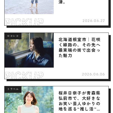
津。
2026.06.27
ロコレコ
北海道根室市｜花咲
く線路の、その先へ
最東端の街で出会っ
た魅力
2026.06.06
トラベル
桜井日奈子が青森県
弘前市で、大好きな
お笑い芸人ゆかりの
地を巡る“推し活”旅