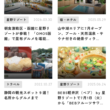
2026.03.30
2025.05.29
星野リゾート
宿・ホテル
朝食激戦区・函館に星野リ
山中湖エリアに7月オープ
ゾートが参戦！ 「OMO5函
ン。プール・天然温泉・サ
館」で昆布グルメを堪能し
ウナ付きの絶景ヴィラ
尽くす『目覚めのこんぶッ
「KANOA THE VILLAS～
フェ』が開催中 / 職人によ
富士山中湖～」
るおぼろ昆布削り実演は必
見
2022.10.27
2025.06.24
トラベル
星野リゾート
静岡の観光スポット９選！
BEB5軽井沢（ベブ） by 星
名所からグルメまで
野リゾートで7月1日（火）
から「BEBフルーツサワー
夏祭り2025」が開催！個性