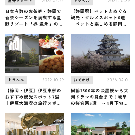
2025.04.24
2022.10.29
星野リゾート
トラベル
日本有数のお茶処・静岡で
【静岡県】ペットとめぐる
新茶シーズンを満喫する星
観光・グルメスポット6選
野リゾート「界 遠州」の
｜ペットと楽しめる静岡旅
「静岡 みるめ茶滞在」
プランをご紹介
2022.10.29
2026.04.01
トラベル
おでかけ
【静岡・伊豆】伊豆東部の
樹齢1500年の淡墨桜から大
おすすめ観光スポット7選
河ドラマの舞台まで！岐阜
｜伊豆大満喫の旅行スポッ
の桜名所5選 〜4月下旬ま
トをご紹介
でが見頃