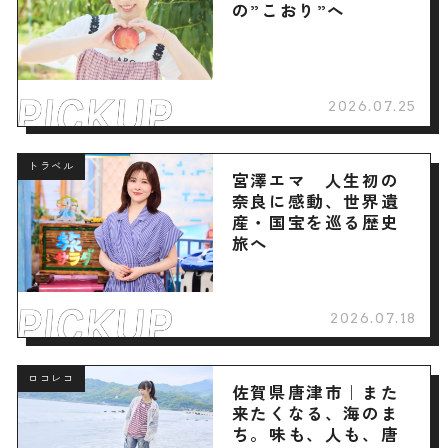
の”こおり”へ
2026.07.25
トラベル
宮澤エマ 人生初の
奈良に感動、世界遺
産・国宝を巡る歴史
旅へ
2026.07.18
ロコレコ
佐賀県唐津市｜また
来たくなる、海のま
ち。味も、人も、唐