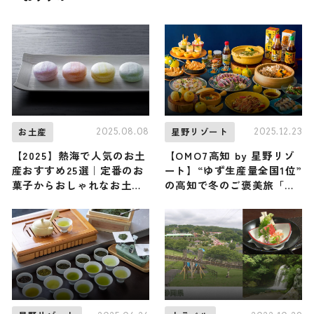
2025.08.08
2025.12.23
お土産
星野リゾート
【2025】熱海で人気のお土
【OMO7高知 by 星野リゾ
産おすすめ25選｜定番のお
ート】“ゆず生産量全国1位”
菓子からおしゃれなお土
の高知で冬のご褒美旅「ゆ
産・ばらまき用まで幅広く
ず三昧ステイ」が提供スタ
紹介
ート / 馬路村農協との初コ
ラボに大注目 ♪