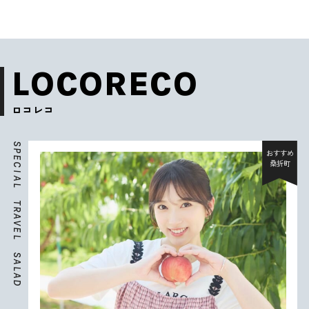
LOCORECO
ロコレコ
S
P
おすすめ
E
桑折町
C
I
A
L
T
R
A
V
E
L
S
A
L
A
D