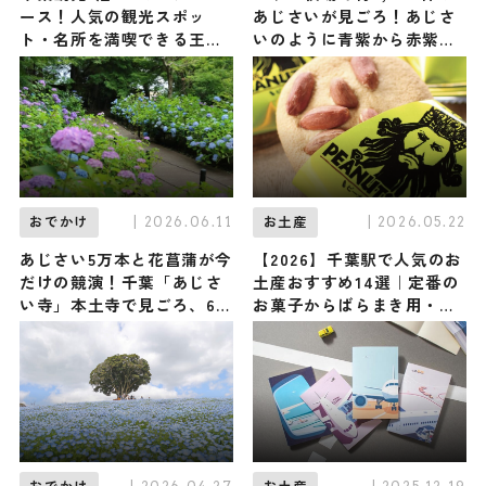
ース！人気の観光スポッ
あじさいが見ごろ！あじさ
ト・名所を満喫できる王道
いのように青紫から赤紫に
の旅程を紹介
色が変わる“映え”ドリンク
も登場 / 千葉県富津市
| 2026.06.11
| 2026.05.22
おでかけ
お土産
あじさい5万本と花菖蒲が今
【2026】千葉駅で人気のお
だけの競演！千葉「あじさ
土産おすすめ14選｜定番の
い寺」本土寺で見ごろ、6
お菓子からばらまき用・千
月下旬まで / 千葉県松戸市
葉限定まで幅広く紹介