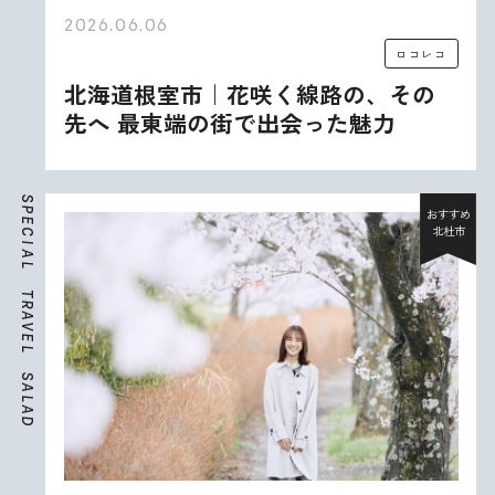
2026.06.06
ロコレコ
北海道根室市｜花咲く線路の、その
先へ 最東端の街で出会った魅力
S
P
おすすめ
E
北杜市
C
I
A
L
T
R
A
V
E
L
S
A
L
A
D