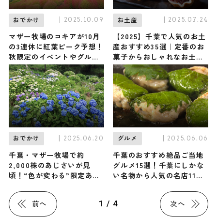
| 2025.10.09
| 2025.07.24
おでかけ
お土産
マザー牧場のコキアが10月
【2025】千葉で人気のお土
の3連休に紅葉ピーク予想！
産おすすめ35選｜定番のお
秋限定のイベントやグルメ
菓子からおしゃれなお土
も登場します｜千葉県富津
産・雑貨まで幅広く紹介
市
| 2025.06.20
| 2025.06.06
おでかけ
グルメ
千葉・マザー牧場で約
千葉のおすすめ絶品ご当地
2,000株のあじさいが見
グルメ15選！千葉にしかな
頃！“色が変わる”限定あじ
い名物から人気の名店11選
さいドリンクも登場
も紹介
1 / 4
前へ
次へ