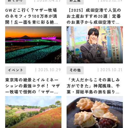
| 2026.04.27
| 2025.12.19
おでかけ
お土産
GWどこ行く？マザー牧場
【2025】成田空港で人気の
のネモフィラ100万本が満
お土産おすすめ20選｜定番
開！丘一面を青に彩る絶
のお菓子から成田空港でし
景、見ごろは5月上旬まで /
か買えないお土産まで紹介
千葉県富津市
| 2025.10.29
| 2025.10.21
イベント
その他
東京湾の絶景とイルミネー
「大人だからこその楽しみ
ションの最強コラボ！ マザ
方ができた」神尾楓珠、千
ー牧場で恒例の「マザーイ
葉・房総半島の旅を振り返
ルミ」が11月1日よりスター
るーー
トします / 千葉県富津市