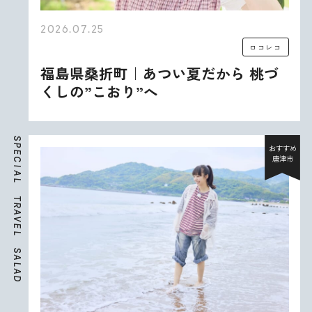
2026.07.25
ロコレコ
福島県桑折町｜あつい夏だから 桃づ
くしの”こおり”へ
S
P
おすすめ
E
唐津市
C
I
A
L
T
R
A
V
E
L
S
A
L
A
D