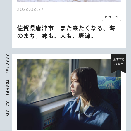
2026.06.27
ロコレコ
佐賀県唐津市｜また来たくなる、海
のまち。味も、人も、唐津。
S
P
おすすめ
E
根室市
C
I
A
L
T
R
A
V
E
L
S
A
L
A
D