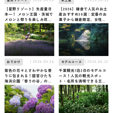
| 2026.06.26
| 2026.06.25
星野リゾート
お土産
【星野リゾート】生産量日
【2026】鎌倉で人気のお土
本一！ メロン王国・茨城で
産おすすめ39選｜定番のお
メロンと祭りを楽しみ尽く
菓子から鎌倉限定、女性向
す『メロンまるごと夏祭
け、かわいい雑貨まで幅広
り』がBEB5土浦にて初開催
く紹介
/ 茨城県土浦市
| 2026.06.24
| 2026.06.22
おでかけ
モデルコース
紫色の花々とさわやかな香
千葉観光1泊2日のモデルコ
りに包まれる！国営ひたち
ース！人気の観光スポッ
海浜公園「香りの谷」のラ
ト・名所を満喫できる王道
ベンダーが7/4頃まで見ご
の旅程を紹介
ろ！カレーやコーラの香り
のハーブも / 茨城県