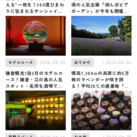
える”一枚を！360度ひまわ
須の人気企画『田んぼビア
りに包まれるサンシャイン
ガーデン』が今年も開催決
60展望台「てんぼうパーク
定！ 広大な田んぼの中でク
の夏景色」7/9から開催 /
ラフトビールと自家製グル
東京都
メを楽しむ特別な体験を
| 2026.06.28
| 2026.06.26
モデルコース
おでかけ
鎌倉観光1泊2日のモデルコ
標高1,300mの高原に約5万
ース！鎌倉・江の島の人気
株のラベンダーが咲き誇
スポット・名所を満喫でき
る！平均25℃の避暑地『た
る王道プランを紹介
んばらラベンダーパーク』
が6/27開園、ペット同伴で
楽しめる / 群馬県