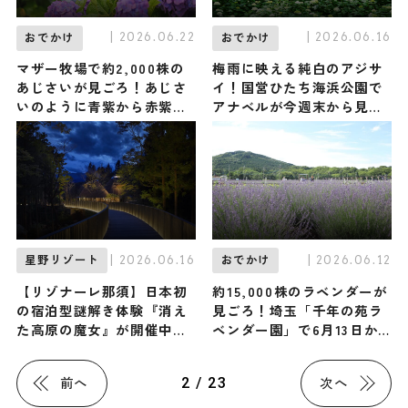
| 2026.06.22
| 2026.06.16
おでかけ
おでかけ
マザー牧場で約2,000株の
梅雨に映える純白のアジサ
あじさいが見ごろ！あじさ
イ！国営ひたち海浜公園で
いのように青紫から赤紫に
アナベルが今週末から見ご
色が変わる“映え”ドリンク
ろ、7月上旬まで / 茨城県
も登場 / 千葉県富津市
| 2026.06.16
| 2026.06.12
星野リゾート
おでかけ
【リゾナーレ那須】日本初
約15,000株のラベンダーが
の宿泊型謎解き体験『消え
見ごろ！埼玉「千年の苑ラ
た高原の魔女』が開催中！
ベンダー園」で6月13日か
人気作家が書き下ろした謎
ら『らんざんラベンダーま
を解き明かそう｜星野リゾ
つり』が開催 / 埼玉県嵐山
2 / 23
前へ
次へ
ート
町