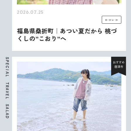
2026.07.25
ロコレコ
福島県桑折町｜あつい夏だから 桃づ
くしの”こおり”へ
S
P
おすすめ
E
唐津市
C
I
A
L
T
R
A
V
E
L
S
A
L
A
D