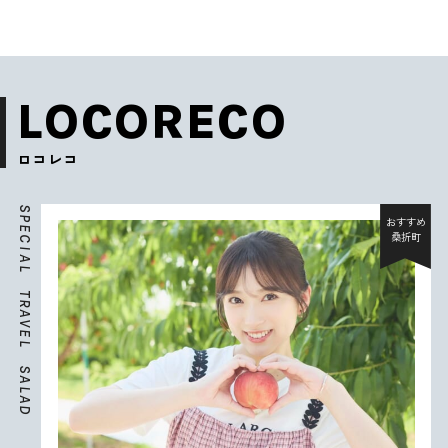
LOCORECO
ロコレコ
S
P
おすすめ
E
桑折町
C
I
A
L
T
R
A
V
E
L
S
A
L
A
D