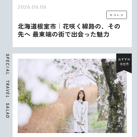
2026.06.06
ロコレコ
北海道根室市｜花咲く線路の、その
先へ 最東端の街で出会った魅力
S
P
おすすめ
E
北杜市
C
I
A
L
T
R
A
V
E
L
S
A
L
A
D