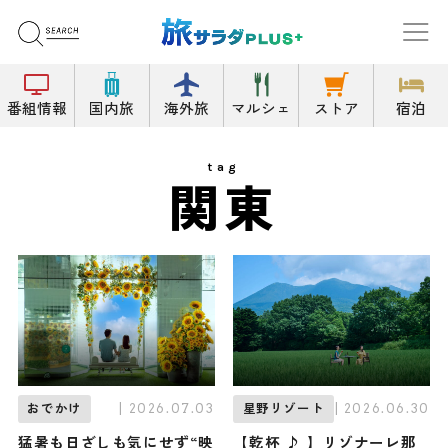
番組情報
国内旅
海外旅
マルシェ
ストア
宿泊
tag
関東
| 2026.07.03
| 2026.06.30
おでかけ
星野リゾート
猛暑も日ざしも気にせず“映
【乾杯 ♪ 】リゾナーレ那