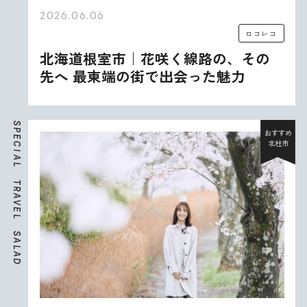
2026.06.06
ロコレコ
北海道根室市｜花咲く線路の、その
先へ 最東端の街で出会った魅力
S
P
おすすめ
E
北杜市
C
I
A
L
T
R
A
V
E
L
S
A
L
A
D