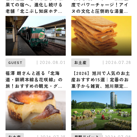
果ての宿へ。進化し続ける
度でパワーチャージ！アイ
老舗「北こぶし知床ホテル
ヌの文化と圧倒的な湯量の
＆リゾート」で、からだ全
絶景温泉に満たされる「あ
体が解き放たれる大人の旅
かん遊久の里 鶴雅」へ
| 2026.08.01
| 2026.07.28
GUEST
お土産
福澤 朗さんと巡る『北海
【2026】旭川で人気のお土
道・釧網本線＆花咲線』の
産おすすめ15選｜定番のお
旅！おすすめの観光・グル
菓子から雑貨、旭川限定、
メをご紹介 2026年8月1日
ばらまき用まで幅広く紹介
放送