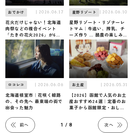
| 2026.06.17
| 2026.06.10
おでかけ
星野リゾート
花火だけじゃない！北海道
星野リゾート・リゾナーレ
肉祭などの複合イベント
トマム｜牛追い、搾乳、チ
「たきの花火2026」が6月
ーズ作り … 酪農の楽しみを
20日開催！眺めて作って食
家族と一緒に分かち合う
べて楽しむ一日 / 札幌・滝
『酪農Academy~夏休みの
野すずらん丘陵公園
自由研究~』 / 北海道勇払
郡
| 2026.06.06
| 2026.05.31
ロコレコ
お土産
北海道根室市｜花咲く線路
【2026】函館で人気のお土
の、その先へ 最東端の街で
産おすすめ24選｜定番のお
出会った魅力
菓子から函館限定・おしゃ
れなお土産・ばらまき用ま
で幅広く紹介
1 / 8
前へ
次へ