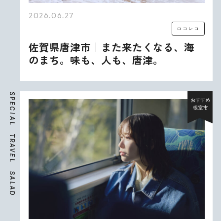
2026.06.27
ロコレコ
佐賀県唐津市｜また来たくなる、海
のまち。味も、人も、唐津。
S
P
おすすめ
E
根室市
C
I
A
L
T
R
A
V
E
L
S
A
L
A
D