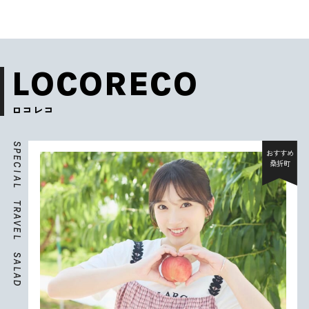
LOCORECO
ロコレコ
S
P
おすすめ
E
桑折町
C
I
A
L
T
R
A
V
E
L
S
A
L
A
D