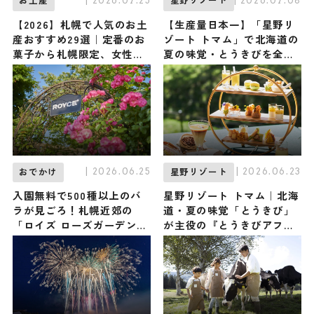
| 2026.07.25
| 2026.07.08
お土産
星野リゾート
【2026】札幌で人気のお土
【生産量日本一】「星野リ
産おすすめ29選｜定番のお
ゾート トマム」で北海道の
菓子から札幌限定、女性向
夏の味覚・とうきびを全力
け、ばらまき用まで幅広く
で味わい尽くす『ファーム
紹介
deとうきびフェス』が初開
催！ 限定グルメ、フォトス
ポットなどが登場します ♪
8月31日まで
| 2026.06.25
| 2026.06.23
おでかけ
星野リゾート
入園無料で500種以上のバ
星野リゾート トマム｜北海
ラが見ごろ！札幌近郊の
道・夏の味覚「とうきび」
「ロイズ ローズガーデン」
が主役の『とうきびアフタ
3か所が7月上旬まで最盛期
ヌーンティー』が初開催！
/ 北海道
ファンなら絶対見逃せない
とうきび尽くしの旅