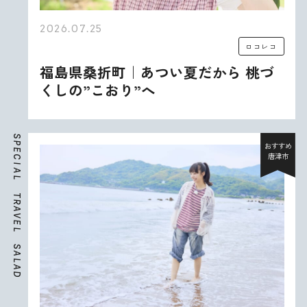
2026.07.25
ロコレコ
福島県桑折町｜あつい夏だから 桃づ
くしの”こおり”へ
S
P
おすすめ
E
唐津市
C
I
A
L
T
R
A
V
E
L
S
A
L
A
D