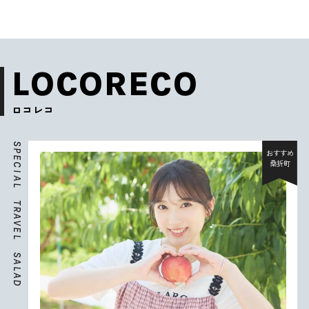
LOCORECO
ロコレコ
S
P
おすすめ
E
桑折町
C
I
A
L
T
R
A
V
E
L
S
A
L
A
D