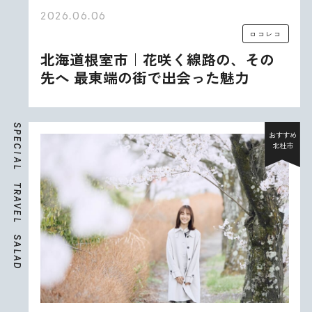
2026.06.06
ロコレコ
北海道根室市｜花咲く線路の、その
先へ 最東端の街で出会った魅力
S
P
おすすめ
E
北杜市
C
I
A
L
T
R
A
V
E
L
S
A
L
A
D