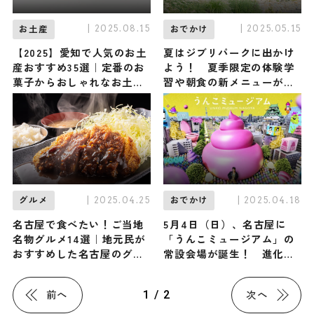
| 2025.08.15
| 2025.05.15
お土産
おでかけ
【2025】愛知で人気のお土
夏はジブリパークに出かけ
産おすすめ35選｜定番のお
よう！ 夏季限定の体験学
菓子からおしゃれなお土
習や朝食の新メニューが登
産・ばらまき用まで幅広く
場
紹介
| 2025.04.25
| 2025.04.18
グルメ
おでかけ
名古屋で食べたい！ご当地
5月4日（日）、名古屋に
名物グルメ14選｜地元民が
「うんこミュージアム」の
おすすめした名古屋のグル
常設会場が誕生！ 進化し
メ店10店も紹介
た“うんこカワイイ”エンタ
メ空間を楽しみつくそう
1 / 2
前へ
次へ