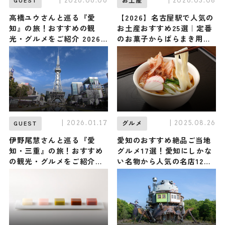
| 2026.06.06
| 2026.03.08
GUEST
お土産
高橋ユウさんと巡る『愛
【2026】名古屋駅で人気の
知』の旅！おすすめの観
お土産おすすめ25選｜定番
光・グルメをご紹介 2026
のお菓子からばらまき用・
年6月6日放送
雑貨まで幅広く紹介
| 2026.01.17
| 2025.08.26
GUEST
グルメ
伊野尾慧さんと巡る『愛
愛知のおすすめ絶品ご当地
知・三重』の旅！おすすめ
グルメ17選！愛知にしかな
の観光・グルメをご紹介
い名物から人気の名店12選
2026年1月17日放送
も紹介