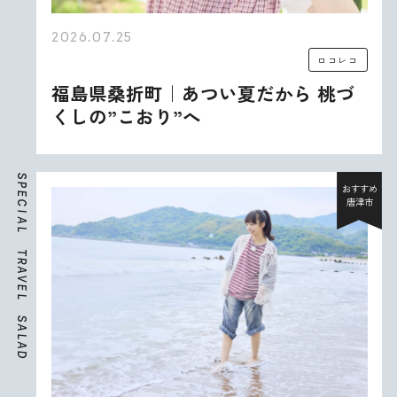
2026.07.25
ロコレコ
福島県桑折町｜あつい夏だから 桃づ
くしの”こおり”へ
S
P
おすすめ
E
唐津市
C
I
A
L
T
R
A
V
E
L
S
A
L
A
D