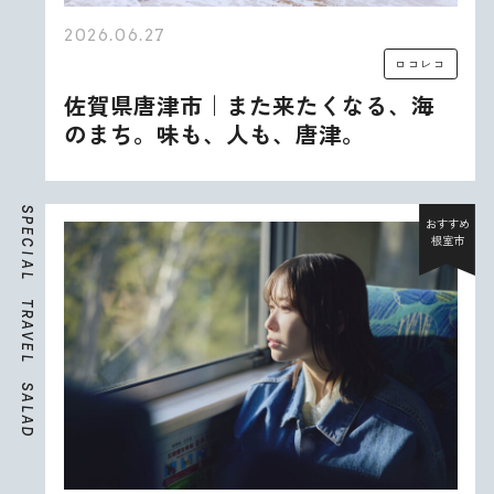
2026.06.27
ロコレコ
佐賀県唐津市｜また来たくなる、海
のまち。味も、人も、唐津。
S
P
おすすめ
E
根室市
C
I
A
L
T
R
A
V
E
L
S
A
L
A
D