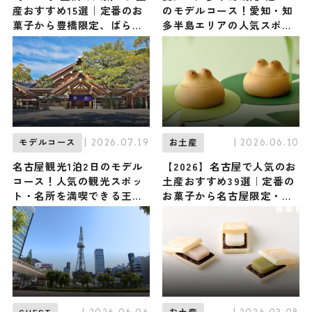
産おすすめ15選｜定番のお
のモデルコース！愛知・知
菓子から豊橋限定、ばらま
多半島エリアの人気スポッ
き用まで幅広く紹介
ト・名所を満喫できる王道
の旅程を紹介
| 2026.07.19
| 2026.06.10
モデルコース
お土産
名古屋観光1泊2日のモデル
【2026】名古屋で人気のお
コース！人気の観光スポッ
土産おすすめ39選｜定番の
ト・名所を満喫できる王道
お菓子から名古屋限定・お
の旅程を紹介
しゃれなお土産・ばらまき
用まで幅広く紹介