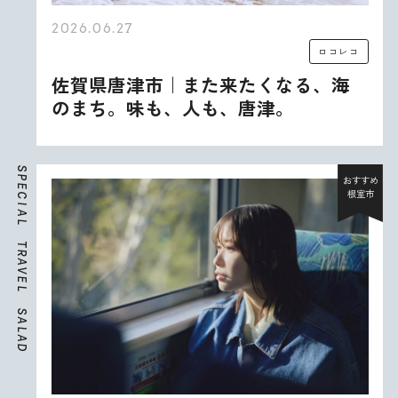
2026.06.27
ロコレコ
佐賀県唐津市｜また来たくなる、海
のまち。味も、人も、唐津。
S
P
おすすめ
E
根室市
C
I
A
L
T
R
A
V
E
L
S
A
L
A
D