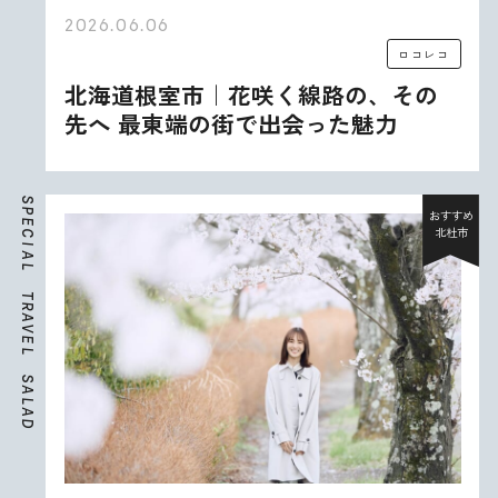
2026.06.06
ロコレコ
北海道根室市｜花咲く線路の、その
先へ 最東端の街で出会った魅力
S
P
おすすめ
E
北杜市
C
I
A
L
T
R
A
V
E
L
S
A
L
A
D