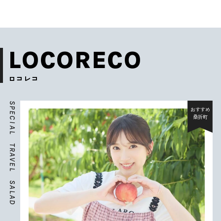
LOCORECO
ロコレコ
S
P
おすすめ
E
桑折町
C
I
A
L
T
R
A
V
E
L
S
A
L
A
D