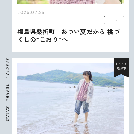
2026.07.25
ロコレコ
福島県桑折町｜あつい夏だから 桃づ
くしの”こおり”へ
S
P
おすすめ
E
唐津市
C
I
A
L
T
R
A
V
E
L
S
A
L
A
D