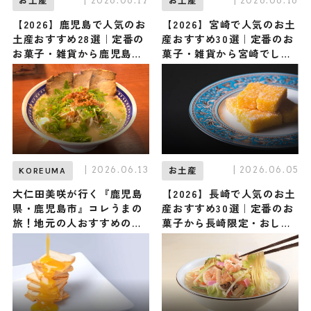
| 2026.06.17
| 2026.06.16
お土産
お土産
【2026】鹿児島で人気のお
【2026】宮崎で人気のお土
土産おすすめ28選｜定番の
産おすすめ30選｜定番のお
お菓子・雑貨から鹿児島で
菓子・雑貨から宮崎でしか
しか買えない限定品、女性
買えない限定品、女性向け
向けまで幅広く紹介
まで幅広く紹介
| 2026.06.13
| 2026.06.05
KOREUMA
お土産
大仁田美咲が行く『鹿児島
【2026】長崎で人気のお土
県・鹿児島市』コレうまの
産おすすめ30選｜定番のお
旅！地元の人おすすめのご
菓子から長崎限定・おしゃ
当地名物グルメ3選 2026年
れなお土産・雑貨まで幅広
6月13日放送
く紹介