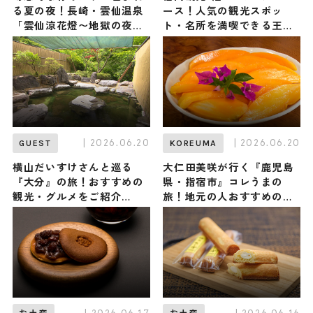
る夏の夜！長崎・雲仙温泉
ース！人気の観光スポッ
「雲仙涼花燈〜地獄の夜
ト・名所を満喫できる王道
詣〜」初開催、6/26から /
の旅程を紹介
長崎県雲仙市
| 2026.06.20
| 2026.06.20
GUEST
KOREUMA
横山だいすけさんと巡る
大仁田美咲が行く『鹿児島
『大分』の旅！おすすめの
県・指宿市』コレうまの
観光・グルメをご紹介
旅！地元の人おすすめのご
2026年6月20日放送
当地名物グルメ3選 2026年
6月20日放送