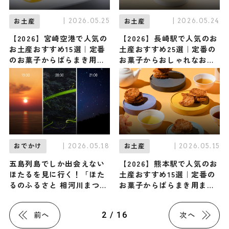
| 2026.05.25
| 2026.05.24
お土産
お土産
【2026】宮崎空港で人気の
【2026】長崎駅で人気のお
お土産おすすめ15選｜定番
土産おすすめ25選｜定番の
のお菓子からばらまき用・
お菓子からおしゃれなお土
宮崎限定まで幅広く紹介
産・ばらまき用まで幅広く
紹介
| 2026.05.18
| 2026.05.15
おでかけ
お土産
五島列島でしか出会えない
【2026】熊本駅で人気のお
ほたるを見に行く！「ほた
土産おすすめ15選｜定番の
るのふるさと 相河川まつ
お菓子からばらまき用まで
り」5/23-6/7開催 / 長
幅広く紹介
崎・新上五島町
2 / 16
前へ
次へ