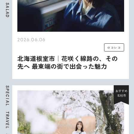
S
A
L
A
D
2026.06.06
ロコレコ
北海道根室市｜花咲く線路の、その
先へ 最東端の街で出会った魅力
S
P
おすすめ
E
北杜市
C
I
A
L
T
R
A
V
E
L