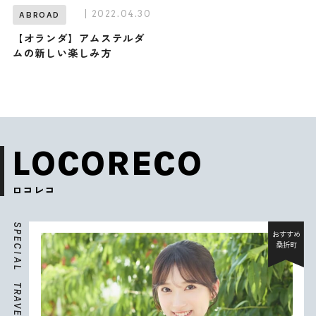
| 2022.04.30
ABROAD
【オランダ】アムステルダ
ムの新しい楽しみ方
LOCORECO
ロコレコ
S
P
おすすめ
E
桑折町
C
I
A
L
T
R
A
V
E