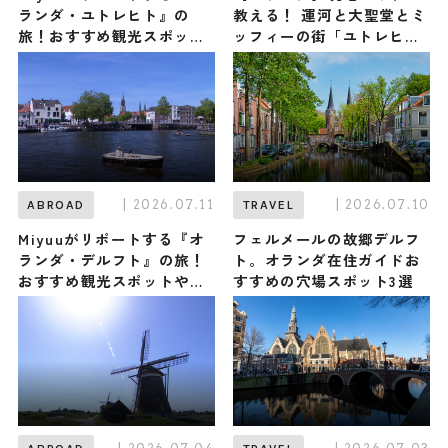
ランダ・ユトレヒト』の
教える！ 運河と大聖堂とミ
旅！おすすめ観光スポット
ッフィーの街「ユトレヒ
やグルメを紹介 2026年7月
ト」の観光スポット・グル
18日放送
メ・お土産3選
| 2026.07.11
| 2026.07.10
ABROAD
TRAVEL
Miyuuがリポートする『オ
フェルメールの故郷デルフ
ランダ・デルフト』の旅！
ト。オランダ在住ガイドお
おすすめ観光スポットやグ
すすめの穴場スポット3選
ルメを紹介 2026年7月11日
放送