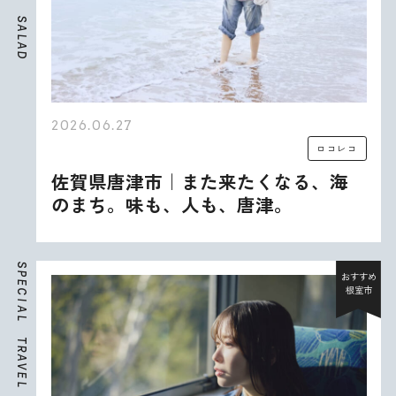
S
A
L
A
D
2026.06.27
ロコレコ
佐賀県唐津市｜また来たくなる、海
のまち。味も、人も、唐津。
S
P
おすすめ
E
根室市
C
I
A
L
T
R
A
V
E
L