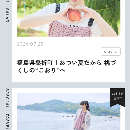
L
S
A
L
A
D
2026.07.25
ロコレコ
福島県桑折町｜あつい夏だから 桃づ
くしの”こおり”へ
S
P
おすすめ
E
唐津市
C
I
A
L
T
R
A
V
E
L