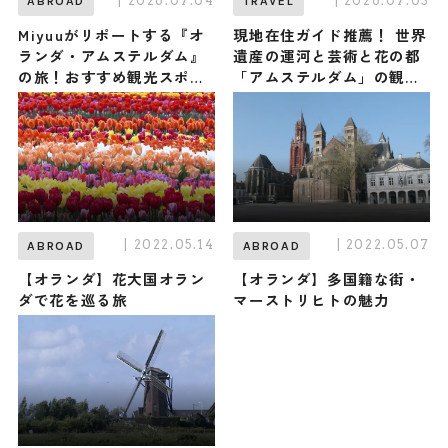
| 2026.07.04
| 2026.07.03
ABROAD
TRAVEL
Miyuuがリポートする『オ
現地在住ガイド推薦！ 世界
ランダ・アムステルダム』
遺産の運河と芸術と花の都
の旅！おすすめ観光スポッ
「アムステルダム」の観光
トやグルメを紹介 2026年7
スポット・グルメ・お土産3
月4日放送
選
| 2022.05.14
| 2022.05.07
ABROAD
ABROAD
【オランダ】花大国オラン
【オランダ】多国籍な街・
ダで花を巡る旅
マーストリヒトの魅力