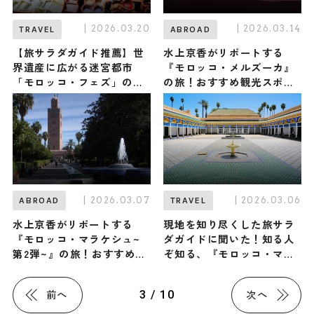
| 2026.03.20
| 2026.03.14
TRAVEL
ABROAD
【旅サラダガイド推薦】世
水上京香がリポートする
界遺産に広がる迷宮都市
『モロッコ・メルズーカ』
「モロッコ・フェズ」の観
の旅！おすすめ観光スポッ
光スポット・グルメ・お土
トやグルメを紹介 2026年3
産3選
月14日放送
| 2026.03.07
| 2026.03.06
ABROAD
TRAVEL
水上京香がリポートする
現地を知り尽くした旅サラ
『モロッコ・マラケシュ~
ダガイドに聞いた！知る人
第2弾~』の旅！おすすめ観
ぞ知る、『モロッコ・マラ
光スポットやグルメを紹介
ケシュ』の観光スポット・
2026年3月7日放送
グルメ・お土産3選
3 / 10
前へ
次へ