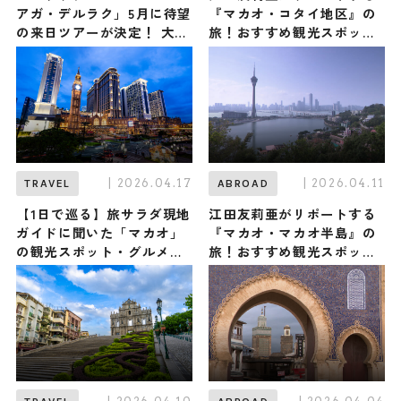
アガ・デルラク」5月に待望
『マカオ・コタイ地区』の
の来日ツアーが決定！ 大阪
旅！おすすめ観光スポット
万博で圧倒的存在感を誇示
やグルメを紹介 2026年4月
したポーランドジャズ界の
18日放送
カリスマが再降臨
| 2026.04.17
| 2026.04.11
TRAVEL
ABROAD
【1日で巡る】旅サラダ現地
江田友莉亜がリポートする
ガイドに聞いた「マカオ」
『マカオ・マカオ半島』の
の観光スポット・グルメ・
旅！おすすめ観光スポット
お土産3選 / 東洋と西洋が
やグルメを紹介 2026年4月
融合した魅惑のエンタメシ
11日放送
ティ