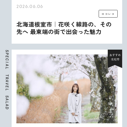
2026.06.06
ロコレコ
北海道根室市｜花咲く線路の、その
先へ 最東端の街で出会った魅力
S
P
おすすめ
E
北杜市
C
I
A
L
T
R
A
V
E
L
S
A
L
A
D