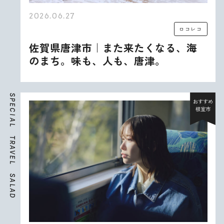
2026.06.27
ロコレコ
佐賀県唐津市｜また来たくなる、海
のまち。味も、人も、唐津。
S
P
おすすめ
E
根室市
C
I
A
L
T
R
A
V
E
L
S
A
L
A
D