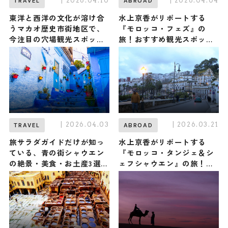
| 2026.04.10
| 2026.04.04
TRAVEL
ABROAD
東洋と西洋の文化が溶け合
水上京香がリポートする
うマカオ歴史市街地区で、
『モロッコ・フェズ』の
今注目の穴場観光スポッ
旅！おすすめ観光スポット
ト。グルメ・お土産情報も
やグルメを紹介 2026年4月
4日放送
| 2026.04.03
| 2026.03.21
TRAVEL
ABROAD
旅サラダガイドだけが知っ
水上京香がリポートする
ている、青の街シャウエン
『モロッコ・タンジェ＆シ
の絶景・美食・お土産3選｜
ェフシャウエン』の旅！お
モロッコ
すすめ観光スポットやグル
メを紹介 2026年3月21日放
送