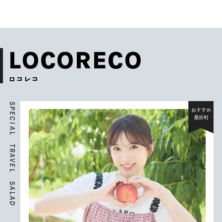
LOCORECO
ロコレコ
S
P
おすすめ
E
桑折町
C
I
A
L
T
R
A
V
E
L
S
A
L
A
D