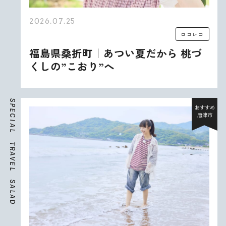
2026.07.25
ロコレコ
福島県桑折町｜あつい夏だから 桃づ
くしの”こおり”へ
S
P
おすすめ
E
唐津市
C
I
A
L
T
R
A
V
E
L
S
A
L
A
D