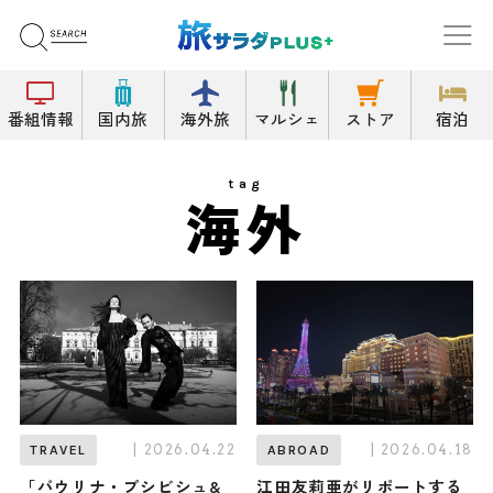
番組情報
国内旅
海外旅
マルシェ
ストア
宿泊
tag
海外
| 2026.04.22
| 2026.04.18
TRAVEL
ABROAD
「パウリナ・プシビシュ&
江田友莉亜がリポートする