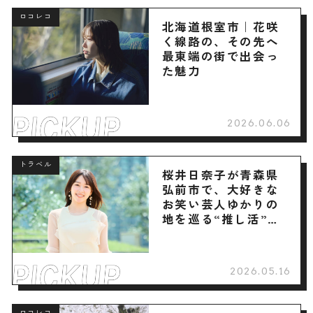
ロコレコ
北海道根室市｜花咲
く線路の、その先へ
最東端の街で出会っ
た魅力
2026.06.06
トラベル
桜井日奈子が青森県
弘前市で、大好きな
お笑い芸人ゆかりの
地を巡る“推し活”旅
へ
2026.05.16