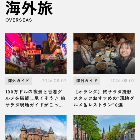
海外旅
OVERSEAS
2026.08.07
2026.08.07
海外ガイド
海外ガイド
100万ドルの夜景と香港グ
【オランダ】旅サラダ撮影
ルメを堪能し尽くそう♪ 旅
スタッフおすすめの”現地グ
サラダ現地ガイドがこっそ
ルメ＆レストラン”6選
り教える香港「九龍」の観
光スポット・グルメ・お土
産3選