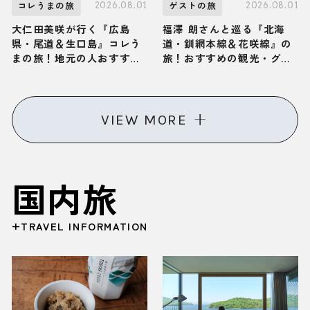
2026.08.01
2026.08.01
コレうまの旅
ゲストの旅
大仁田美咲が行く『広島
福澤 朗さんと巡る『北海
県・尾道＆生口島』コレう
道・釧網本線＆花咲線』の
まの旅！地元の人おすすめ
旅！おすすめの観光・グル
のご当地名物グルメ2選
メをご紹介 2026年8月1日
2026年8月1日放送
放送
VIEW MORE
国内旅
+TRAVEL INFORMATION