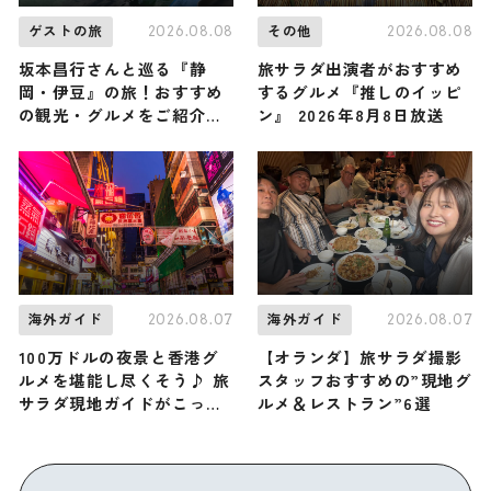
2026.08.08
2026.08.08
ゲストの旅
その他
坂本昌行さんと巡る『静
旅サラダ出演者がおすすめ
岡・伊豆』の旅！おすすめ
するグルメ『推しのイッピ
の観光・グルメをご紹介
ン』 2026年8月8日放送
2026年8月8日放送
2026.08.07
2026.08.07
海外ガイド
海外ガイド
100万ドルの夜景と香港グ
【オランダ】旅サラダ撮影
ルメを堪能し尽くそう♪ 旅
スタッフおすすめの”現地グ
サラダ現地ガイドがこっそ
ルメ＆レストラン”6選
り教える香港「九龍」の観
光スポット・グルメ・お土
産3選