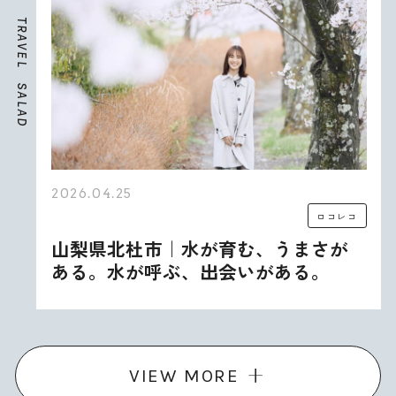
T
R
A
V
E
L
S
A
L
A
D
2026.04.25
ロコレコ
山梨県北杜市｜水が育む、うまさが
ある。水が呼ぶ、出会いがある。
VIEW MORE