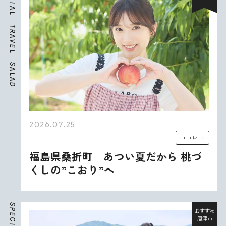
I
A
L
T
R
A
V
E
L
S
A
L
A
D
2026.07.25
ロコレコ
福島県桑折町｜あつい夏だから 桃づ
くしの”こおり”へ
S
P
おすすめ
E
唐津市
C
I