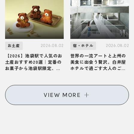
体が解き放たれる大人の旅
かん遊久の里 鶴雅」へ
2026.08.02
2026.08.02
お土産
宿・ホテル
【2026】池袋駅で人気のお
世界の一流アートと上州の
土産おすすめ20選｜定番の
美食に出会う贅沢。白井屋
お菓子から池袋駅限定、お
ホテルで過ごす大人のご褒
しゃれなお土産、ばらまき
美ひとり旅
用まで幅広く紹介
VIEW MORE