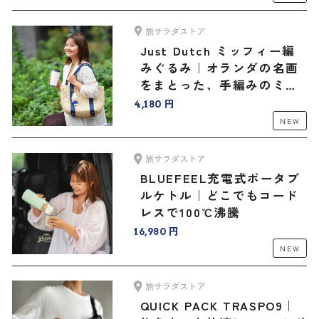
旅サラダストア
Just Dutch ミッフィー編
みぐるみ｜オランダの名画
をまとった、手編みのミッ
フィーと旅へ
4,180 円
NEW
旅サラダストア
BLUEFEEL充電式ポータブ
ルケトル｜どこでもコード
レスで100℃沸騰
16,980 円
NEW
旅サラダストア
QUICK PACK TRASPO9｜