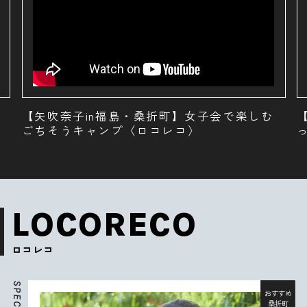
【矢吹奈子in福島・桑折町】桃1個まるごと使
ったグルメ〈ロコレコ〉
LOCORECO
ロコレコ
S
P
おすすめ
E
桑折町
C