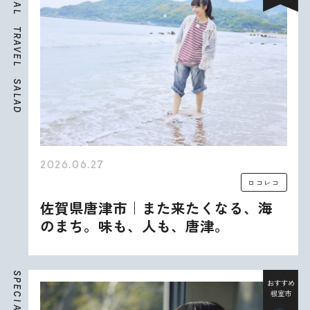
A
L
T
R
A
V
E
L
S
A
L
A
D
2026.06.27
ロコレコ
佐賀県唐津市｜また来たくなる、海
のまち。味も、人も、唐津。
S
P
おすすめ
E
根室市
C
I
A