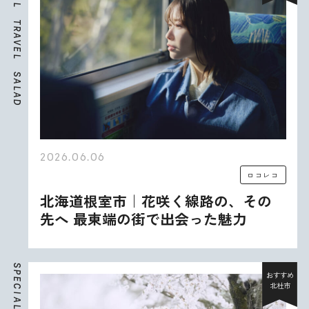
L
T
R
A
V
E
L
S
A
L
A
D
2026.06.06
ロコレコ
北海道根室市｜花咲く線路の、その
先へ 最東端の街で出会った魅力
S
P
おすすめ
E
北杜市
C
I
A
L