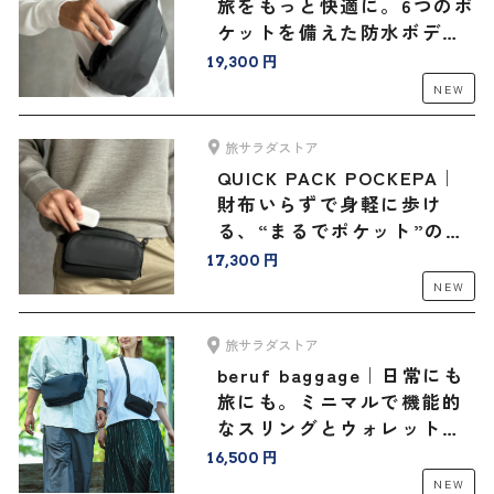
旅をもっと快適に。6つのポ
ケットを備えた防水ボディ
バッグ
19,300 円
NEW
旅サラダストア
QUICK PACK POCKEPA｜
財布いらずで身軽に歩け
る、“まるでポケット”のよ
うなバッグ
17,300 円
NEW
旅サラダストア
beruf baggage｜日常にも
旅にも。ミニマルで機能的
なスリングとウォレットバ
ッグ＜豊岡鞄®コラボ＞
16,500 円
NEW