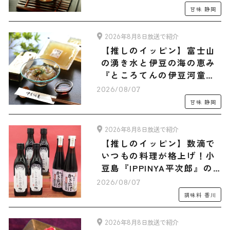
ラダマルシェオリジナルセ
甘味
静岡
ット」
2026年8月8日放送で紹介
【推しのイッピン】富士山
の湧き水と伊豆の海の恵み
『ところてんの伊豆河童』
の「ところてん・フルーツ
2026/08/07
あんみつ 旅サラダマルシェ
甘味
静岡
オリジナル木製てん突きセ
ット」全15食入り
2026年8月8日放送で紹介
【推しのイッピン】数滴で
いつもの料理が格上げ！小
豆島『IPPINYA平次郎』の
万能だし「しじみの恵み」
2026/08/07
＆「かき出汁」
調味料
香川
2026年8月8日放送で紹介