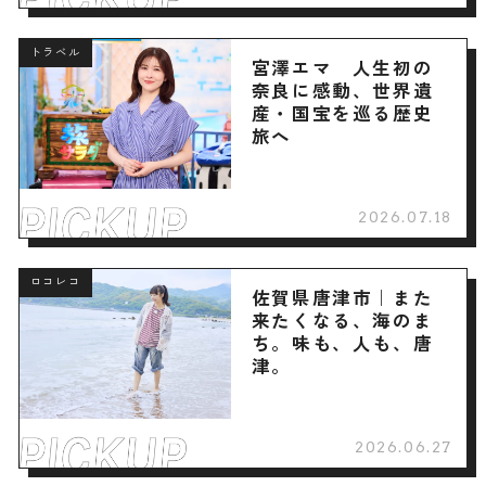
トラベル
宮澤エマ 人生初の
奈良に感動、世界遺
産・国宝を巡る歴史
旅へ
2026.07.18
ロコレコ
佐賀県唐津市｜また
来たくなる、海のま
ち。味も、人も、唐
津。
2026.06.27