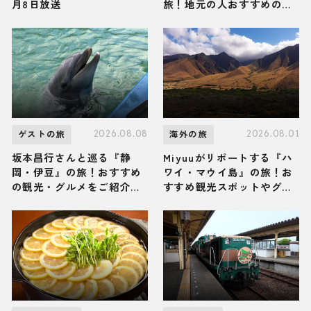
月8日放送
旅！地元の人おすすめのご
当地名物グルメ3選 2026年
8月8日放送
2026.08.08
2026.08.01
ゲストの旅
海外の旅
坂本昌行さんと巡る『静
Miyuuがリポートする『ハ
岡・伊豆』の旅！おすすめ
ワイ・マウイ島』の旅！お
の観光・グルメをご紹介
すすめ観光スポットやグル
2026年8月8日放送
メを紹介 2026年8月1日放
送