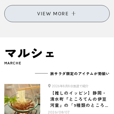
選
VIEW MORE
マルシェ
MARCHE
旅サラダ限定のアイテムが勢揃い
2026年8月8日放送で紹介
【推しのイッピン】静岡・
清水町『ところてんの伊豆
河童』の「9種類のところて
ん・3種類のあんみつ 旅サ
2026/08/07