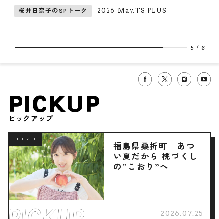
満喫
2026 May.TS PLUS
トーク
畑芽育のSPトー
6
/
6
PICKUP
ピックアップ
ロコレコ
福島県桑折町｜あつ
い夏だから 桃づくし
の”こおり”へ
2026.07.25