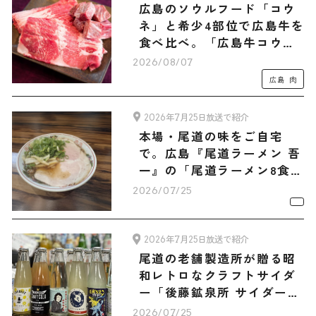
広島のソウルフード「コウ
ネ」と希少4部位で広島牛を
食べ比べ。「広島牛コウネ
（500g）・和牛ショコラ-
2026/08/07
Hiroshima Beef-セット」
広島
肉
2026年7月25日放送で紹介
本場・尾道の味をご自宅
で。広島『尾道ラーメン 吾
一』の「尾道ラーメン8食セ
ット」
2026/07/25
2026年7月25日放送で紹介
尾道の老舗製造所が贈る昭
和レトロなクラフトサイダ
ー「後藤鉱泉所 サイダー6
種12本 旅サラダマルシェオ
2026/07/25