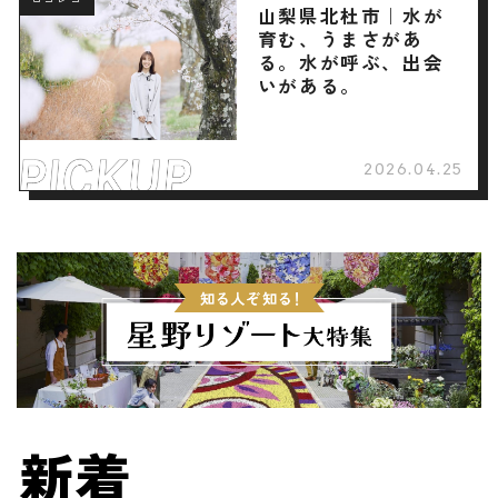
ロコレコ
山梨県北杜市｜水が
育む、うまさがあ
る。水が呼ぶ、出会
いがある。
2026.04.25
新着