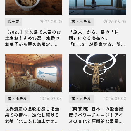
2026.08.05
2026.08.05
お土産
宿・ホテル
【2026】屋久島で人気のお
「旅人」から、島の「仲
土産おすすめ15選｜定番の
間」になる滞在へ。
お菓子から屋久島限定、ば
「Entô」が提案する、隠
らまき用まで幅広く紹介
岐・海士町のリアルな営み
に触れる特別な体験
2026.08.04
2026.08.03
宿・ホテル
宿・ホテル
世界遺産の息吹を感じる最
【阿寒湖】日本一の酸素濃
果ての宿へ。進化し続ける
度でパワーチャージ！アイ
老舗「北こぶし知床ホテル
ヌの文化と圧倒的な湯量の
＆リゾート」で、からだ全
絶景温泉に満たされる「あ