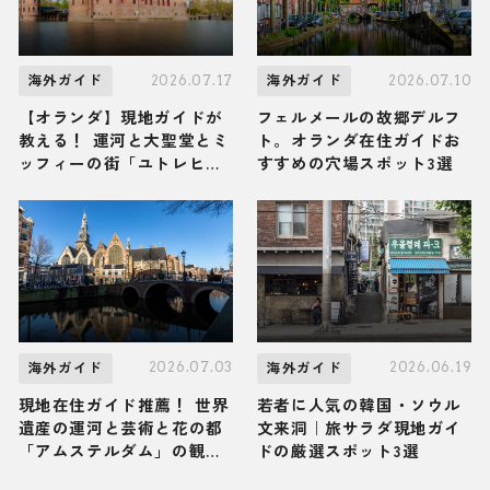
2026.07.17
2026.07.10
海外ガイド
海外ガイド
【オランダ】現地ガイドが
フェルメールの故郷デルフ
教える！ 運河と大聖堂とミ
ト。オランダ在住ガイドお
ッフィーの街「ユトレヒ
すすめの穴場スポット3選
ト」の観光スポット・グル
メ・お土産3選
2026.07.03
2026.06.19
海外ガイド
海外ガイド
現地在住ガイド推薦！ 世界
若者に人気の韓国・ソウル
遺産の運河と芸術と花の都
文来洞｜旅サラダ現地ガイ
「アムステルダム」の観光
ドの厳選スポット3選
スポット・グルメ・お土産3