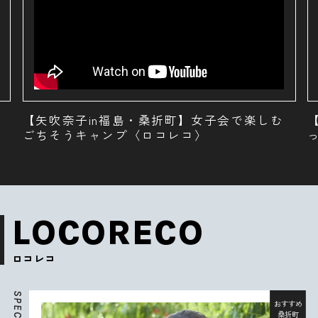
【矢吹奈子in福島・桑折町】桃1個まるごと使
ったグルメ〈ロコレコ〉
LOCORECO
ロコレコ
S
P
おすすめ
E
桑折町
C