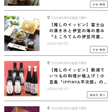
ラダマルシェオリジナルセ
甘味
静岡
ット」
2026年8月8日放送で紹介
【推しのイッピン】富士山
の湧き水と伊豆の海の恵み
『ところてんの伊豆河童』
の「ところてん・フルーツ
2026/08/07
あんみつ 旅サラダマルシェ
甘味
静岡
オリジナル木製てん突きセ
ット」全15食入り
2026年8月8日放送で紹介
【推しのイッピン】数滴で
いつもの料理が格上げ！小
豆島『IPPINYA平次郎』の
万能だし「しじみの恵み」
2026/08/07
＆「かき出汁」
調味料
香川
2026年8月8日放送で紹介