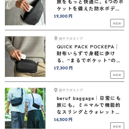
旅をもっと快適に。6つのポ
ケットを備えた防水ボディ
バッグ
19,300 円
NEW
旅サラダストア
QUICK PACK POCKEPA｜
財布いらずで身軽に歩け
る、“まるでポケット”のよ
うなバッグ
17,300 円
NEW
旅サラダストア
beruf baggage｜日常にも
旅にも。ミニマルで機能的
なスリングとウォレットバ
ッグ＜豊岡鞄®コラボ＞
16,500 円
NEW