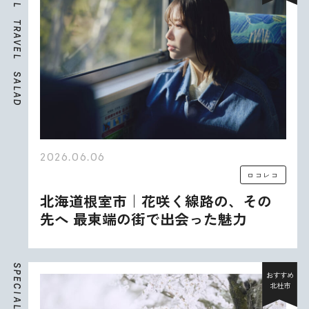
L
T
R
A
V
E
L
S
A
L
A
D
2026.06.06
ロコレコ
北海道根室市｜花咲く線路の、その
先へ 最東端の街で出会った魅力
S
P
おすすめ
E
北杜市
C
I
A
L