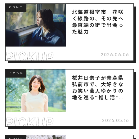
ロコレコ
北海道根室市｜花咲
く線路の、その先へ
最東端の街で出会っ
た魅力
2026.06.06
トラベル
桜井日奈子が青森県
弘前市で、大好きな
お笑い芸人ゆかりの
地を巡る“推し活”旅
へ
2026.05.16