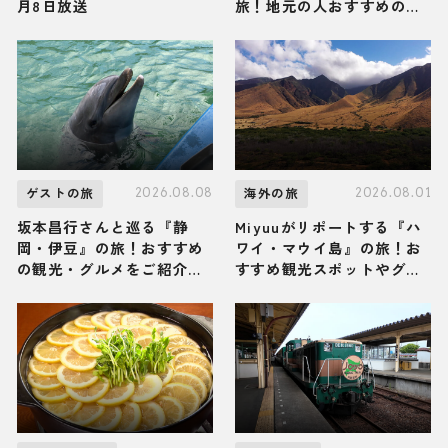
月8日放送
旅！地元の人おすすめのご
当地名物グルメ3選 2026年
8月8日放送
2026.08.08
2026.08.01
ゲストの旅
海外の旅
坂本昌行さんと巡る『静
Miyuuがリポートする『ハ
岡・伊豆』の旅！おすすめ
ワイ・マウイ島』の旅！お
の観光・グルメをご紹介
すすめ観光スポットやグル
2026年8月8日放送
メを紹介 2026年8月1日放
送