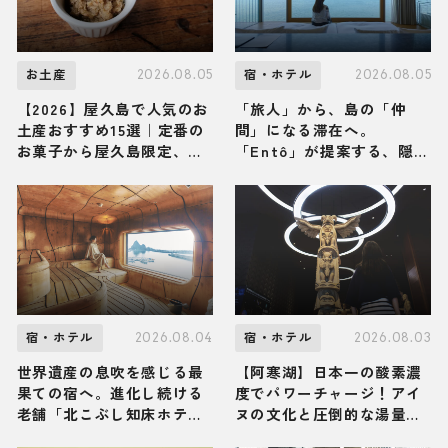
2026.08.05
2026.08.05
お土産
宿・ホテル
【2026】屋久島で人気のお
「旅人」から、島の「仲
土産おすすめ15選｜定番の
間」になる滞在へ。
お菓子から屋久島限定、ば
「Entô」が提案する、隠
らまき用まで幅広く紹介
岐・海士町のリアルな営み
に触れる特別な体験
2026.08.04
2026.08.03
宿・ホテル
宿・ホテル
世界遺産の息吹を感じる最
【阿寒湖】日本一の酸素濃
果ての宿へ。進化し続ける
度でパワーチャージ！アイ
老舗「北こぶし知床ホテル
ヌの文化と圧倒的な湯量の
＆リゾート」で、からだ全
絶景温泉に満たされる「あ