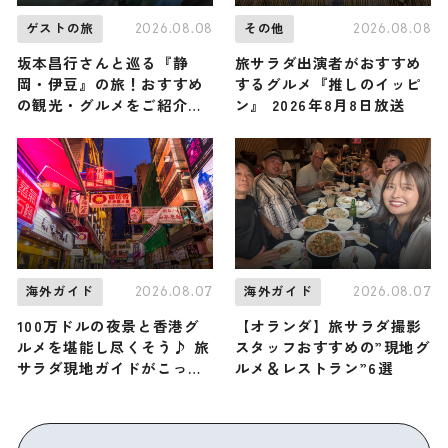
2026.08.08
2026.08.08
ゲストの旅
その他
坂本昌行さんと巡る『静
旅サラダ出演者がおすすめ
岡・伊豆』の旅！おすすめ
するグルメ『推しのイッピ
の観光・グルメをご紹介
ン』 2026年8月8日放送
2026年8月8日放送
2026.08.07
2026.08.07
海外ガイド
海外ガイド
100万ドルの夜景と香港グ
【オランダ】旅サラダ撮影
ルメを堪能し尽くそう♪ 旅
スタッフおすすめの”現地グ
サラダ現地ガイドがこっそ
ルメ＆レストラン”6選
り教える香港「九龍」の観
光スポット・グルメ・お土
産3選