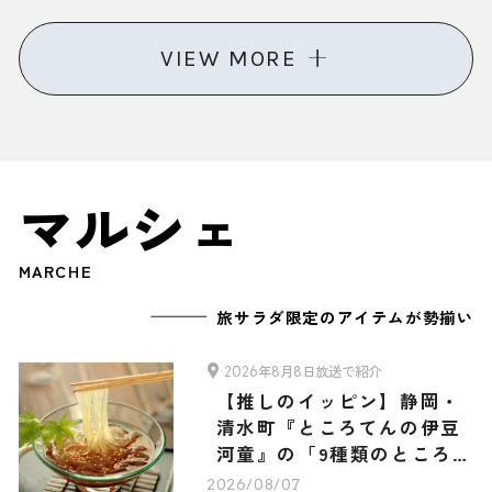
選
VIEW MORE
マルシェ
MARCHE
旅サラダ限定のアイテムが勢揃い
2026年8月8日放送で紹介
【推しのイッピン】静岡・
清水町『ところてんの伊豆
河童』の「9種類のところて
ん・3種類のあんみつ 旅サ
2026/08/07