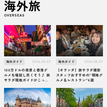
海外旅
OVERSEAS
2026.08.07
2026.08.07
海外ガイド
海外ガイド
100万ドルの夜景と香港グ
【オランダ】旅サラダ撮影
ルメを堪能し尽くそう♪ 旅
スタッフおすすめの”現地グ
サラダ現地ガイドがこっそ
ルメ＆レストラン”6選
り教える香港「九龍」の観
光スポット・グルメ・お土
産3選