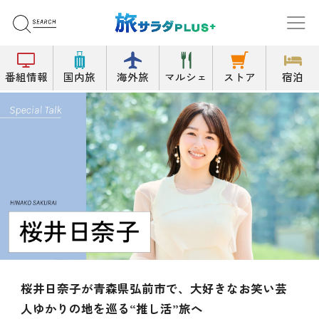
番組情報
国内旅
海外旅
マルシェ
ストア
宿泊
子が青森県弘前市で、大好きなお笑い芸
畑芽育が
の地を巡る“推し活”旅へ
絶景宿や