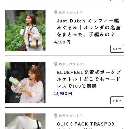
旅サラダストア
Just Dutch ミッフィー編
みぐるみ｜オランダの名画
をまとった、手編みのミッ
フィーと旅へ
4,180 円
NEW
旅サラダストア
BLUEFEEL充電式ポータブ
ルケトル｜どこでもコード
レスで100℃沸騰
16,980 円
NEW
旅サラダストア
QUICK PACK TRASPO9｜