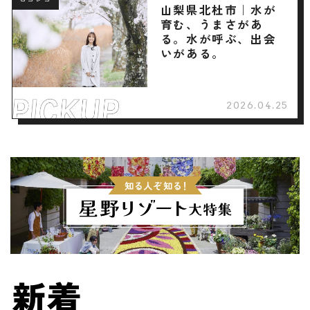
ロコレコ
山梨県北杜市｜水が
育む、うまさがあ
る。水が呼ぶ、出会
いがある。
2026.04.25
新着