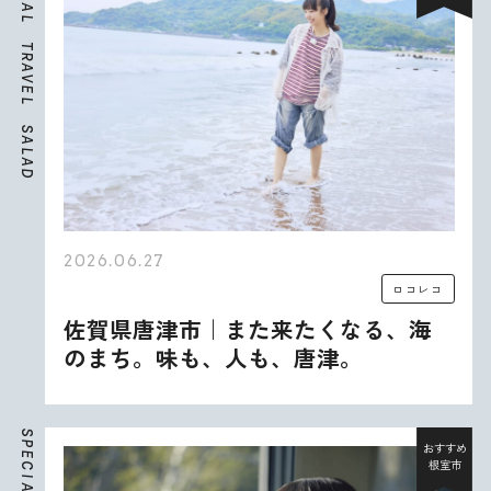
A
L
T
R
A
V
E
L
S
A
L
A
D
2026.06.27
ロコレコ
佐賀県唐津市｜また来たくなる、海
のまち。味も、人も、唐津。
S
P
おすすめ
E
根室市
C
I
A