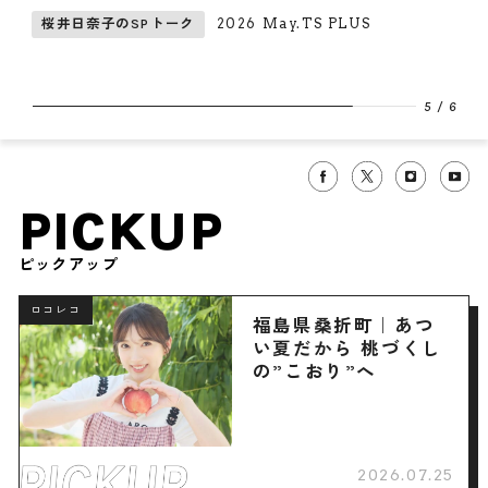
満喫
2026 May.TS PLUS
子のSPトーク
畑芽育の
6
/
6
PICKUP
ピックアップ
ロコレコ
福島県桑折町｜あつ
い夏だから 桃づくし
の”こおり”へ
2026.07.25