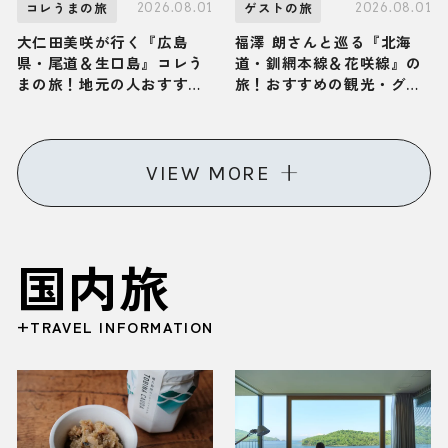
2026.08.01
2026.08.01
コレうまの旅
ゲストの旅
大仁田美咲が行く『広島
福澤 朗さんと巡る『北海
県・尾道＆生口島』コレう
道・釧網本線＆花咲線』の
まの旅！地元の人おすすめ
旅！おすすめの観光・グル
のご当地名物グルメ2選
メをご紹介 2026年8月1日
2026年8月1日放送
放送
VIEW MORE
国内旅
+TRAVEL INFORMATION