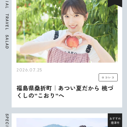
I
A
L
T
R
A
V
E
L
S
A
L
A
D
2026.07.25
ロコレコ
福島県桑折町｜あつい夏だから 桃づ
くしの”こおり”へ
S
P
おすすめ
E
唐津市
C
I