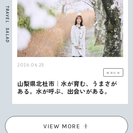
T
R
A
V
E
L
S
A
L
A
D
2026.04.25
ロコレコ
山梨県北杜市｜水が育む、うまさが
ある。水が呼ぶ、出会いがある。
VIEW MORE