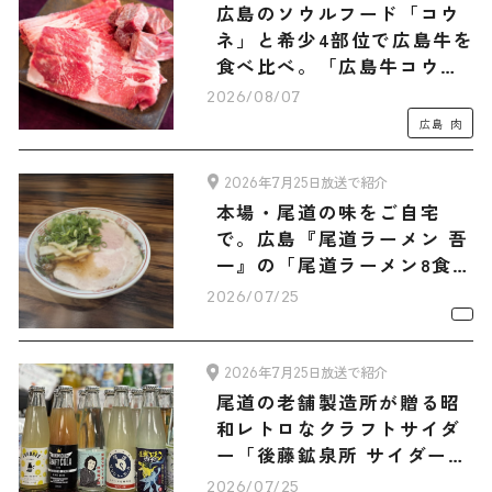
広島のソウルフード「コウ
ネ」と希少4部位で広島牛を
食べ比べ。「広島牛コウネ
（500g）・和牛ショコラ-
2026/08/07
Hiroshima Beef-セット」
広島
肉
2026年7月25日放送で紹介
本場・尾道の味をご自宅
で。広島『尾道ラーメン 吾
一』の「尾道ラーメン8食セ
ット」
2026/07/25
2026年7月25日放送で紹介
尾道の老舗製造所が贈る昭
和レトロなクラフトサイダ
ー「後藤鉱泉所 サイダー6
種12本 旅サラダマルシェオ
2026/07/25