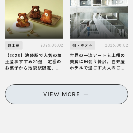
体が解き放たれる大人の旅
かん遊久の里 鶴雅」へ
2026.08.02
2026.08.02
お土産
宿・ホテル
【2026】池袋駅で人気のお
世界の一流アートと上州の
土産おすすめ20選｜定番の
美食に出会う贅沢。白井屋
お菓子から池袋駅限定、お
ホテルで過ごす大人のご褒
しゃれなお土産、ばらまき
美ひとり旅
用まで幅広く紹介
VIEW MORE