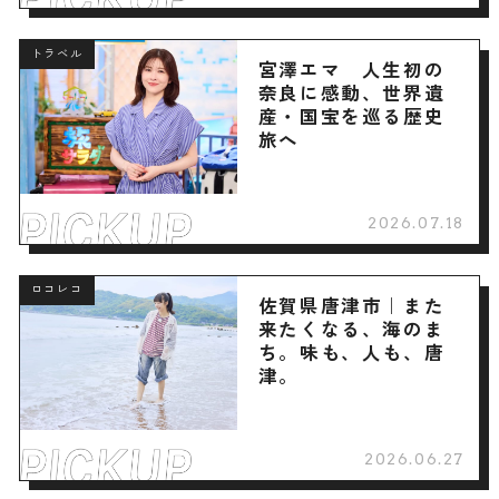
トラベル
宮澤エマ 人生初の
奈良に感動、世界遺
産・国宝を巡る歴史
旅へ
2026.07.18
ロコレコ
佐賀県唐津市｜また
来たくなる、海のま
ち。味も、人も、唐
津。
2026.06.27