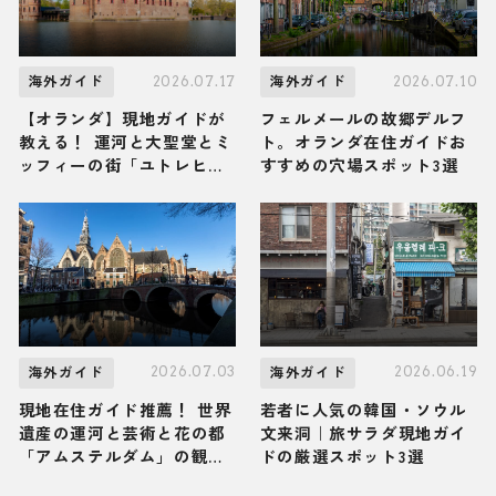
2026.07.17
2026.07.10
海外ガイド
海外ガイド
【オランダ】現地ガイドが
フェルメールの故郷デルフ
教える！ 運河と大聖堂とミ
ト。オランダ在住ガイドお
ッフィーの街「ユトレヒ
すすめの穴場スポット3選
ト」の観光スポット・グル
メ・お土産3選
2026.07.03
2026.06.19
海外ガイド
海外ガイド
現地在住ガイド推薦！ 世界
若者に人気の韓国・ソウル
遺産の運河と芸術と花の都
文来洞｜旅サラダ現地ガイ
「アムステルダム」の観光
ドの厳選スポット3選
スポット・グルメ・お土産3