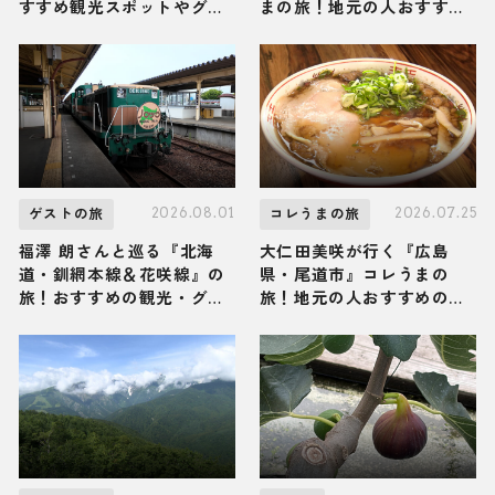
すすめ観光スポットやグル
まの旅！地元の人おすすめ
メを紹介 2026年8月1日放
のご当地名物グルメ2選
送
2026年8月1日放送
2026.08.01
2026.07.25
ゲストの旅
コレうまの旅
福澤 朗さんと巡る『北海
大仁田美咲が行く『広島
道・釧網本線＆花咲線』の
県・尾道市』コレうまの
旅！おすすめの観光・グル
旅！地元の人おすすめのご
メをご紹介 2026年8月1日
当地名物グルメ3選 2026年
放送
7月25日放送