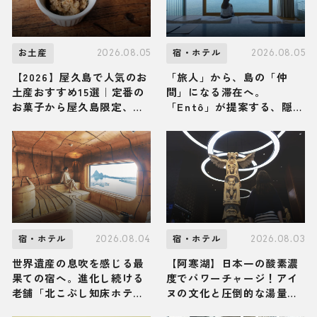
2026.08.05
2026.08.05
お土産
宿・ホテル
【2026】屋久島で人気のお
「旅人」から、島の「仲
土産おすすめ15選｜定番の
間」になる滞在へ。
お菓子から屋久島限定、ば
「Entô」が提案する、隠
らまき用まで幅広く紹介
岐・海士町のリアルな営み
に触れる特別な体験
2026.08.04
2026.08.03
宿・ホテル
宿・ホテル
世界遺産の息吹を感じる最
【阿寒湖】日本一の酸素濃
果ての宿へ。進化し続ける
度でパワーチャージ！アイ
老舗「北こぶし知床ホテル
ヌの文化と圧倒的な湯量の
＆リゾート」で、からだ全
絶景温泉に満たされる「あ