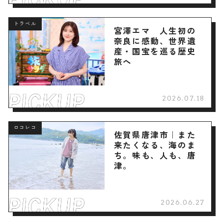
トラベル
宮澤エマ 人生初の
奈良に感動、世界遺
産・国宝を巡る歴史
旅へ
2026.07.18
ロコレコ
佐賀県唐津市｜また
来たくなる、海のま
ち。味も、人も、唐
津。
2026.06.27