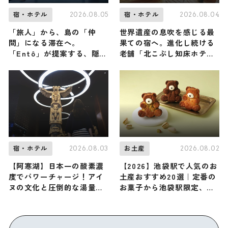
2026.08.05
2026.08.04
宿・ホテル
宿・ホテル
「旅人」から、島の「仲
世界遺産の息吹を感じる最
間」になる滞在へ。
果ての宿へ。進化し続ける
「Entô」が提案する、隠
老舗「北こぶし知床ホテル
岐・海士町のリアルな営み
＆リゾート」で、からだ全
に触れる特別な体験
体が解き放たれる大人の旅
2026.08.03
2026.08.02
宿・ホテル
お土産
【阿寒湖】日本一の酸素濃
【2026】池袋駅で人気のお
度でパワーチャージ！アイ
土産おすすめ20選｜定番の
ヌの文化と圧倒的な湯量の
お菓子から池袋駅限定、お
絶景温泉に満たされる「あ
しゃれなお土産、ばらまき
かん遊久の里 鶴雅」へ
用まで幅広く紹介