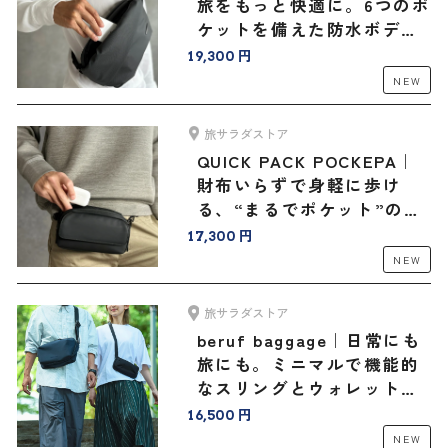
旅をもっと快適に。6つのポ
ケットを備えた防水ボディ
バッグ
19,300 円
NEW
旅サラダストア
QUICK PACK POCKEPA｜
財布いらずで身軽に歩け
る、“まるでポケット”のよ
うなバッグ
17,300 円
NEW
旅サラダストア
beruf baggage｜日常にも
旅にも。ミニマルで機能的
なスリングとウォレットバ
ッグ＜豊岡鞄®コラボ＞
16,500 円
NEW