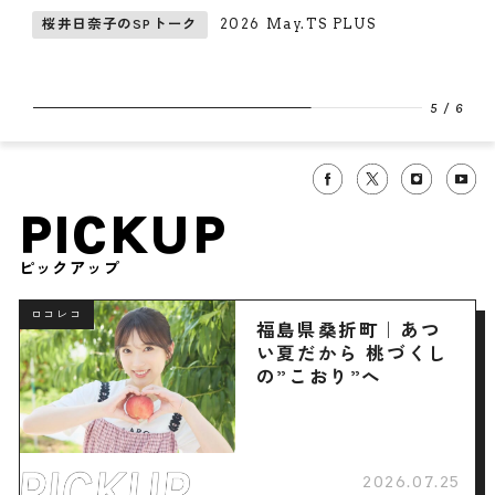
2026 May.TS PLUS
桜井日奈子のSPトーク
5
/
6
PICKUP
ピックアップ
ロコレコ
福島県桑折町｜あつ
い夏だから 桃づくし
の”こおり”へ
2026.07.25