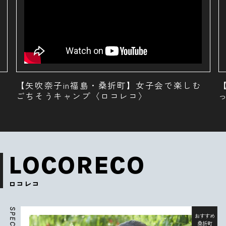
【矢吹奈子in福島・桑折町】桃1個まるごと使
ったグルメ〈ロコレコ〉
LOCORECO
ロコレコ
S
P
おすすめ
E
桑折町
C