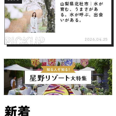
ロコレコ
山梨県北杜市｜水が
育む、うまさがあ
る。水が呼ぶ、出会
いがある。
2026.04.25
新着