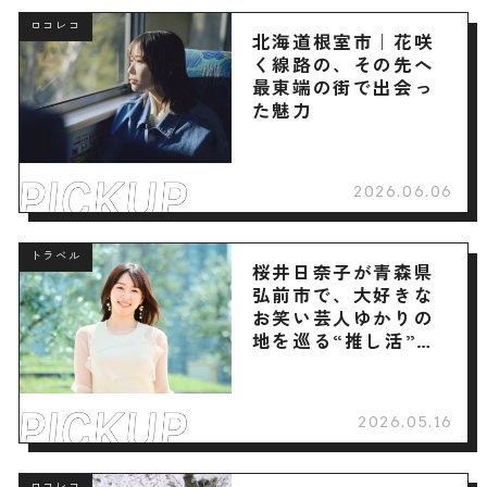
ロコレコ
北海道根室市｜花咲
く線路の、その先へ
最東端の街で出会っ
た魅力
2026.06.06
トラベル
桜井日奈子が青森県
弘前市で、大好きな
お笑い芸人ゆかりの
地を巡る“推し活”旅
へ
2026.05.16