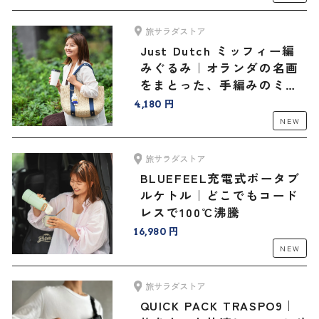
旅サラダストア
Just Dutch ミッフィー編
みぐるみ｜オランダの名画
をまとった、手編みのミッ
フィーと旅へ
4,180 円
NEW
旅サラダストア
BLUEFEEL充電式ポータブ
ルケトル｜どこでもコード
レスで100℃沸騰
16,980 円
NEW
旅サラダストア
QUICK PACK TRASPO9｜