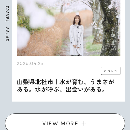
T
R
A
V
E
L
S
A
L
A
D
2026.04.25
ロコレコ
山梨県北杜市｜水が育む、うまさが
ある。水が呼ぶ、出会いがある。
VIEW MORE