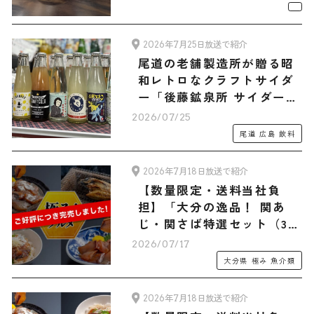
2026年7月25日放送で紹介
尾道の老舗製造所が贈る昭
和レトロなクラフトサイダ
ー「後藤鉱泉所 サイダー6
種12本 旅サラダマルシェオ
2026/07/25
リジナルセット」
尾道
広島
飲料
2026年7月18日放送で紹介
【数量限定・送料当社負
担】「大分の逸品！ 関あ
じ・関さば特選セット（3人
前）」
2026/07/17
大分県
極み
魚介類
2026年7月18日放送で紹介