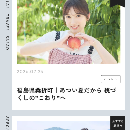
I
A
L
T
R
A
V
E
L
S
A
L
A
D
2026.07.25
ロコレコ
福島県桑折町｜あつい夏だから 桃づ
くしの”こおり”へ
S
P
おすすめ
E
唐津市
C
I