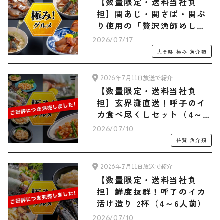
【数量限定・送料当社負
担】関あじ・関さば・関ぶ
り使用の「贅沢漁師めし！
大分“りゅうきゅう”３種セ
2026/07/17
ット（3人前）」
大分県
極み
魚介類
2026年7月11日放送で紹介
【数量限定・送料当社負
担】玄界灘直送！呼子のイ
カ食べ尽くしセット（4～6
人前）
2026/07/10
佐賀
魚介類
2026年7月11日放送で紹介
【数量限定・送料当社負
担】鮮度抜群！呼子のイカ
活け造り 2杯（4～6人前）
2026/07/10