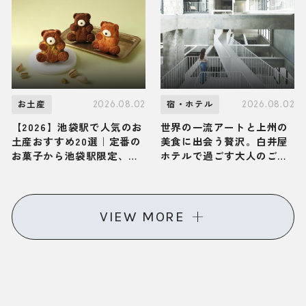
体が解き放たれる大人の旅
かん遊久の里 鶴雅」へ
2026.08.02
2026.08.02
お土産
宿・ホテル
【2026】池袋駅で人気のお
世界の一流アートと上州の
土産おすすめ20選｜定番の
美食に出会う贅沢。白井屋
お菓子から池袋駅限定、お
ホテルで過ごす大人のご褒
しゃれなお土産、ばらまき
美ひとり旅
用まで幅広く紹介
VIEW MORE