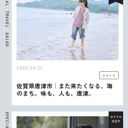
A
L
T
R
A
V
E
L
S
A
L
A
D
2026.06.27
ロコレコ
佐賀県唐津市｜また来たくなる、海
のまち。味も、人も、唐津。
S
P
おすすめ
E
根室市
C
I
A