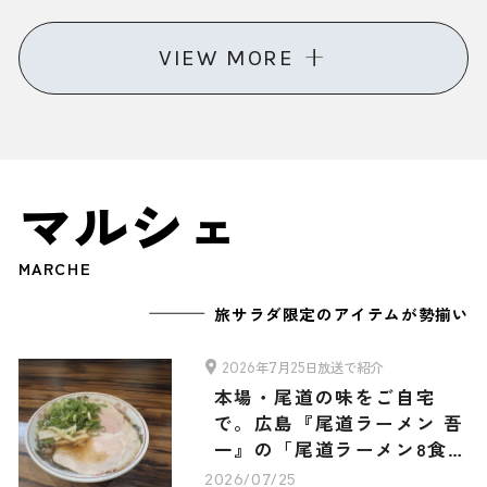
グルメ・お土産3選
VIEW MORE
マルシェ
MARCHE
旅サラダ限定のアイテムが勢揃い
2026年7月25日放送で紹介
本場・尾道の味をご自宅
で。広島『尾道ラーメン 吾
一』の「尾道ラーメン8食セ
ット」
2026/07/25