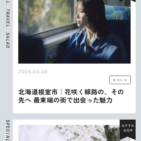
L
T
R
A
V
E
L
S
A
L
A
D
2026.06.06
ロコレコ
北海道根室市｜花咲く線路の、その
先へ 最東端の街で出会った魅力
S
P
おすすめ
E
北杜市
C
I
A
L