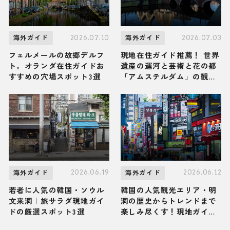
2026.07.10
2026.07.03
海外ガイド
海外ガイド
フェルメールの故郷デルフ
現地在住ガイド推薦！ 世界
ト。オランダ在住ガイドお
遺産の運河と芸術と花の都
すすめの穴場スポット3選
「アムステルダム」の観光
スポット・グルメ・お土産3
選
2026.06.19
2026.06.12
海外ガイド
海外ガイド
若者に人気の韓国・ソウル
韓国の人気観光エリア・明
文来洞｜旅サラダ現地ガイ
洞の歴史からトレンドまで
ドの厳選スポット3選
楽しみ尽くす！現地ガイド
お墨付きの観光スポット・